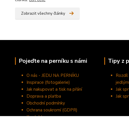
Zobrazit všechny články
Pojeďte na perníku s námi
Tipy z 
O nás - JEDU NA PERNÍKU
Rozdíl
Inspirace (fotogalerie)
jedlým
Jak nakupovat a tisk na přání
Jak sp
Doprava a platba
Jak sp
Obchodní podmínky
Ochrana soukromí (GDPR)
Kontakty