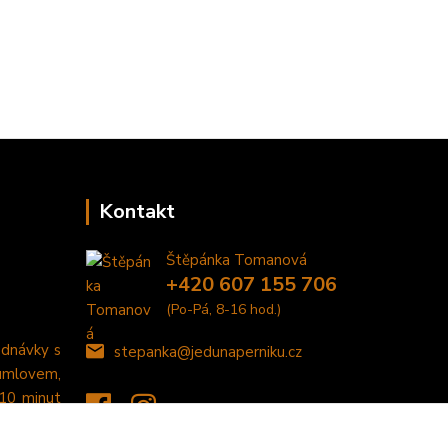
Kontakt
Štěpánka Tomanová
+420 607 155 706
(Po-Pá, 8-16 hod.)
ednávky s
stepanka@jedunaperniku.cz
umlovem,
 10 minut