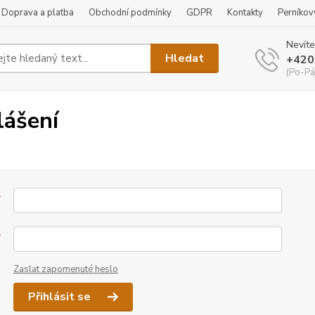
Doprava a platba
Obchodní podmínky
GDPR
Kontakty
Perníkov
Nevíte
Hledat
+420
(Po-Pá
lášení
*
*
Zaslat zapomenuté heslo
Přihlásit se