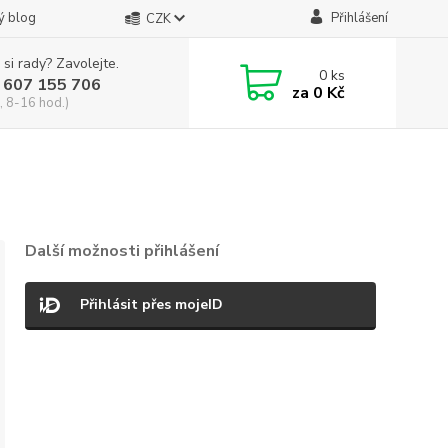
ý blog
Přihlášení
CZK
 si rady? Zavolejte.
0
ks
 607 155 706
za
0 Kč
, 8-16 hod.)
Další možnosti přihlášení
Přihlásit přes mojeID