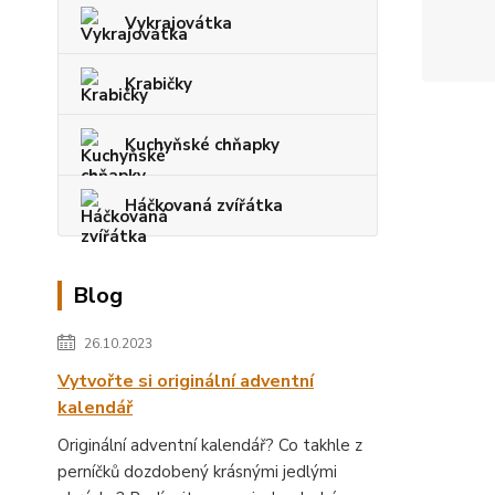
Vykrajovátka
Krabičky
Kuchyňské chňapky
Háčkovaná zvířátka
Blog
26.10.2023
Vytvořte si originální adventní
kalendář
Originální adventní kalendář? Co takhle z
perníčků dozdobený krásnými jedlými