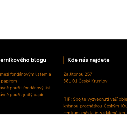
perníkového blogu
Kde nás najdete
 mezi fondánovým listem a
Za Jitonou 257
 papírem
381 01 Český Krumlov
rávně použít fondánový list
rávně použít jedlý papír
TIP:
Spojte vyzvednutí vaší obj
krásnou procházkou Českým Kr
centrum města je vzdálené jen
pěšky od nás. :-)