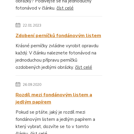
obrázky? Podívejte se na jednoduchý
fotonávod v článku.
číst celé
22.01.2023
Zdobení perníčků fondánovým listem
Krásné perníčky zvládne vyrobit opravdu
každý. V článku naleznete fotonávod na
jednoduchou přípravu perníčků
ozdobených jedlými obrázky.
číst celé
26.09.2020
Rozdíl mezi fondánovým listem a
jedlým papírem
Pokud se ptáte, jaký je rozdíl mezi
fondánovým listem a jedlým papírem a
který vybrat, dozvíte se to v tomto
článku.
číst celé