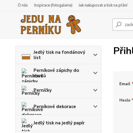
O nás
Inspirace (fotogalerie)
Jak nakupovat a tisk na přání
Přih
Jedlý tisk na fondánový
list
Perníkové zápichy do
dortů
Email
Perníčky
Heslo
Perníkové dekorace
Jedlý tisk na jedlý papír