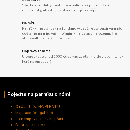
Všechny produkty vyrábíme a balíme až po obdržení
objednávky, abyste je získali co nejčerstvější.
Na míru
Perníčky i (jedlý) tisk na fondánový list či jedlý papír vám rádi
uděláme na míru vašim přáním - na oslavu narozenin, firemní
akci, svatbu a další příležitosti.
Doprava zdarma
U objednávek nad 1000 Kč za vás zaplatíme dopravu my. Tak
hurá nakupovat. :)
Pojeďte na perníku s námi
O nás - JEDU NA PERNÍKU
Inspirace (fotogalerie)
Jak nakupovat a tisk na přání
Doprava a platba