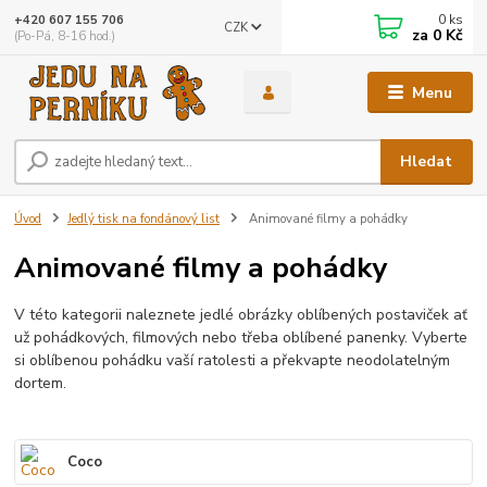
0
ks
+420 607 155 706
CZK
za
0 Kč
(Po-Pá, 8-16 hod.)
Menu
Hledat
Úvod
Jedlý tisk na fondánový list
Animované filmy a pohádky
Animované filmy a pohádky
V této kategorii naleznete jedlé obrázky oblíbených postaviček ať
už pohádkových, filmových nebo třeba oblíbené panenky. Vyberte
si oblíbenou pohádku vaší ratolesti a překvapte neodolatelným
dortem.
Coco