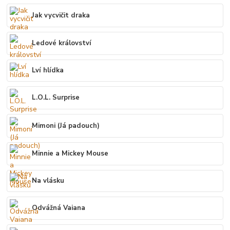
Jak vycvičit draka
Ledové království
Lví hlídka
L.O.L. Surprise
Mimoni (Já padouch)
Minnie a Mickey Mouse
Na vlásku
Odvážná Vaiana