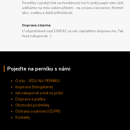
Perníčky i (jedlý) tisk na fondánový list či jedlý papír vám rádi
uděláme na míru vašim přáním - na oslavu narozenin, firemní
akci, svatbu a další příležitosti.
Doprava zdarma
U objednávek nad 1000 Kč za vás zaplatíme dopravu my. Tak
hurá nakupovat. :)
Pojeďte na perníku s námi
O nás - JEDU NA PERNÍKU
Inspirace (fotogalerie)
Jak nakupovat a tisk na přání
Doprava a platba
Obchodní podmínky
Ochrana soukromí (GDPR)
Kontakty