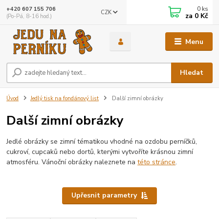
0
ks
+420 607 155 706
CZK
za
0 Kč
(Po-Pá, 8-16 hod.)
Menu
Hledat
Úvod
Jedlý tisk na fondánový list
Další zimní obrázky
Další zimní obrázky
Jedlé obrázky se zimní tématikou vhodné na ozdobu perníčků,
cukroví, cupcaků nebo dortů, kterými vytvoříte krásnou zimní
atmosféru. Vánoční obrázky naleznete na
této stránce
.
Upřesnit parametry