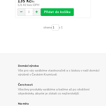
135 Kč
/
ks
121 Kč
bez DPH
Přidat do košíku
strana
z 1
Domácí výroba
Vše pro vás vyrábíme vlastnoručně a s láskou v naší domácí
výrobně v Českém Krumlově.
Čerstvost
Všechny produkty vyrábíme a balíme až po obdržení
objednávky, abyste je získali co nejčerstvější.
Na míru