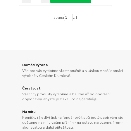
strana
z 1
Domácí výroba
Vše pro vás vyrábíme vlastnoručně a s láskou v naší domácí
výrobně v Českém Krumlově.
Čerstvost
Všechny produkty vyrábíme a balíme až po obdržení
objednávky, abyste je získali co nejčerstvější.
Na míru
Perníčky i (jedlý) tisk na fondánový list či jedlý papír vám rádi
uděláme na míru vašim přáním - na oslavu narozenin, firemní
akci, svatbu a další příležitosti.