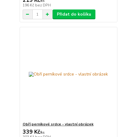
219 Kč
/
ks
196 Kč
bez DPH
Přidat do košíku
Obří perníkové srdce - vlastní obrázek
339 Kč
/
ks
303 Kč
bez DPH