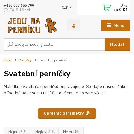
0
ks
+420 607 155 706
CZK
za
0 Kč
(Po-Pá, 8-16 hod.)
Menu
Hledat
Úvod
Perníčky
Svatební perníčky
Svatební perníčky
Nabídku svatebních perníčků připravujeme. Sledujte naši stránku,
případně naše sociální sítě a o všem se dozvíte včas. :)
Upřesnit parametry
Nejnovější
Nejlevnější
Nejdražší