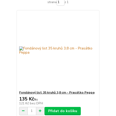
strana
z 1
Fondánový list 35 kruhů 3,8 cm - Prasátko Peppa
135 Kč
/
ks
121 Kč
bez DPH
Přidat do košíku