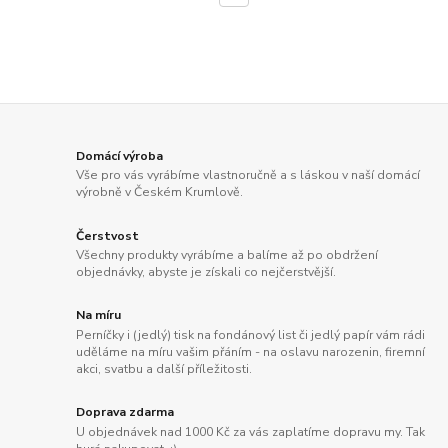
Domácí výroba
Vše pro vás vyrábíme vlastnoručně a s láskou v naší domácí
výrobně v Českém Krumlově.
Čerstvost
Všechny produkty vyrábíme a balíme až po obdržení
objednávky, abyste je získali co nejčerstvější.
Na míru
Perníčky i (jedlý) tisk na fondánový list či jedlý papír vám rádi
uděláme na míru vašim přáním - na oslavu narozenin, firemní
akci, svatbu a další příležitosti.
Doprava zdarma
U objednávek nad 1000 Kč za vás zaplatíme dopravu my. Tak