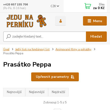
0
ks
+420 607 155 706
CZK
za
0 Kč
(Po-Pá, 8-16 hod.)
Menu
Hledat
Úvod
Jedlý tisk na fondánový list
Animované filmy a pohádky
Prasátko Peppa
Prasátko Peppa
Upřesnit parametry
Nejnovější
Nejlevnější
Nejdražší
Zobrazuji 1-5 z 5