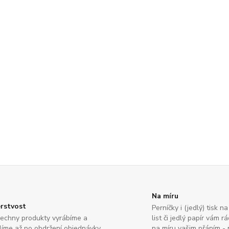
Na míru
rstvost
Perníčky i (jedlý) tisk 
echny produkty vyrábíme a
list či jedlý papír vám 
líme až po obdržení objednávky,
na míru vašim přáním -