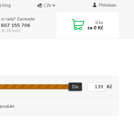
ý blog
Přihlášení
CZK
 si rady? Zavolejte.
0
ks
 607 155 706
za
0 Kč
, 8-16 hod.)
Do
Kč
produkt