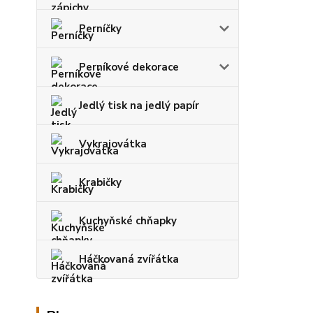
Perníčky
Perníkové dekorace
Jedlý tisk na jedlý papír
Vykrajovátka
Krabičky
Kuchyňské chňapky
Háčkovaná zvířátka