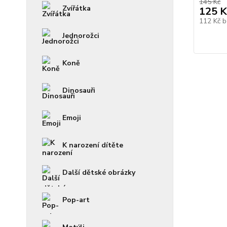
145 Kč
Zvířátka
125 K
112 Kč
b
Jednorožci
Koně
Dinosauři
Emoji
K narození dítěte
Další dětské obrázky
Pop-art