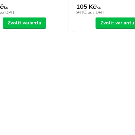
č
105 Kč
/
ks
/
ks
ez DPH
94 Kč
bez DPH
Zvolit variantu
Zvolit variantu