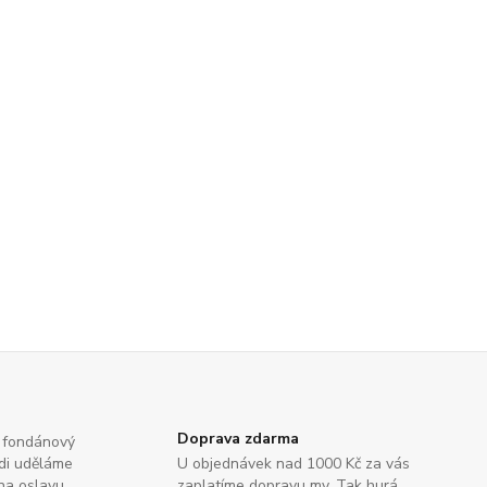
Doprava zdarma
na fondánový
rádi uděláme
U objednávek nad 1000 Kč za vás
 na oslavu
zaplatíme dopravu my. Tak hurá