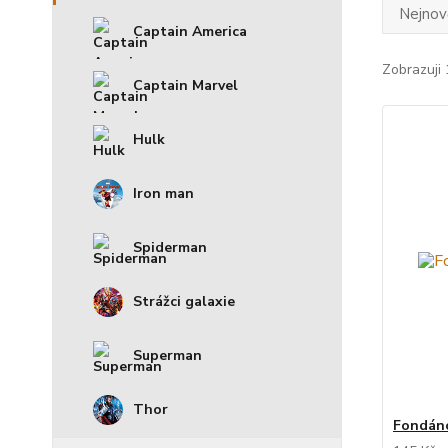
Nejnově
Captain America
Zobrazuji 
Captain Marvel
Hulk
Iron man
Spiderman
Strážci galaxie
Superman
Thor
Fondáno