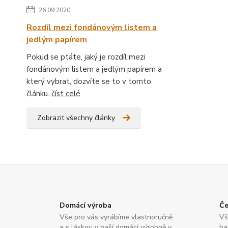
26.09.2020
Rozdíl mezi fondánovým listem a
jedlým papírem
Pokud se ptáte, jaký je rozdíl mezi
fondánovým listem a jedlým papírem a
který vybrat, dozvíte se to v tomto
článku.
číst celé
Zobrazit všechny články
Domácí výroba
Če
Vše pro vás vyrábíme vlastnoručně
Vš
a s láskou v naší domácí výrobně v
ba