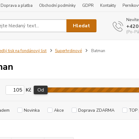
Doprava a platba
Obchodní podmínky
GDPR
Kontakty
Perníkov
Nevíte
Hledat
+420
(Po-Pá
edlý tisk na fondánový list
Superhrdinové
Batman
man
Kč
Od
adem
Novinka
Akce
Doprava ZDARMA
TOP 