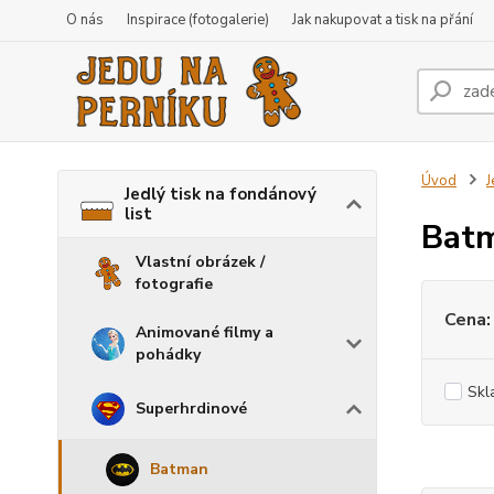
O nás
Inspirace (fotogalerie)
Jak nakupovat a tisk na přání
Úvod
J
Jedlý tisk na fondánový
list
Bat
Vlastní obrázek /
fotografie
Cena:
Animované filmy a
pohádky
Skl
Superhrdinové
Batman