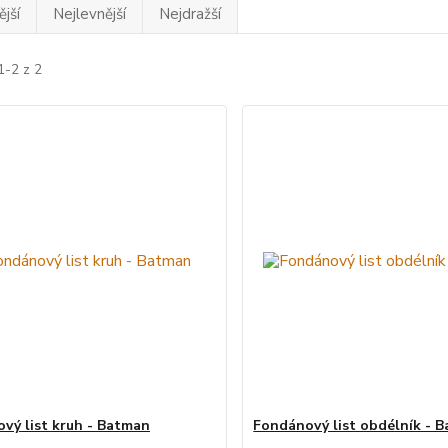
jší
Nejlevnější
Nejdražší
1-2 z 2
vý list kruh - Batman
Fondánový list obdélník - 