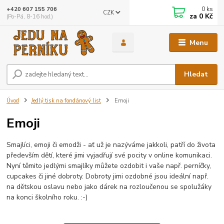
0
ks
+420 607 155 706
CZK
za
0 Kč
(Po-Pá, 8-16 hod.)
Menu
Hledat
Úvod
Jedlý tisk na fondánový list
Emoji
Emoji
Smajlíci, emoji či emodži - ať už je nazýváme jakkoli, patří do života
především dětí, které jimi vyjadřují své pocity v online komunikaci.
Nyní těmito jedlými smajlíky můžete ozdobit i vaše např. perníčky,
cupcakes či jiné dobroty. Dobroty jimi ozdobné jsou ideální např.
na dětskou oslavu nebo jako dárek na rozloučenou se spolužáky
na konci školního roku. :-)