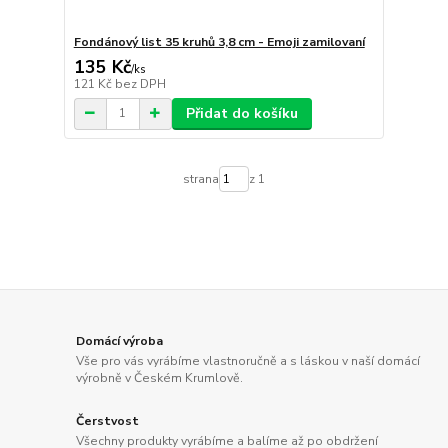
Fondánový list 35 kruhů 3,8 cm - Emoji zamilovaní
135 Kč
/
ks
121 Kč
bez DPH
Přidat do košíku
strana
z 1
Domácí výroba
Vše pro vás vyrábíme vlastnoručně a s láskou v naší domácí
výrobně v Českém Krumlově.
Čerstvost
Všechny produkty vyrábíme a balíme až po obdržení