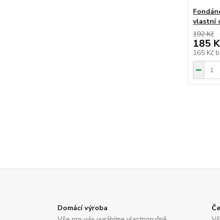
Fondáno
vlastní
192 Kč
185 K
165 Kč
b
Domácí výroba
Če
Vše pro vás vyrábíme vlastnoručně
Vš