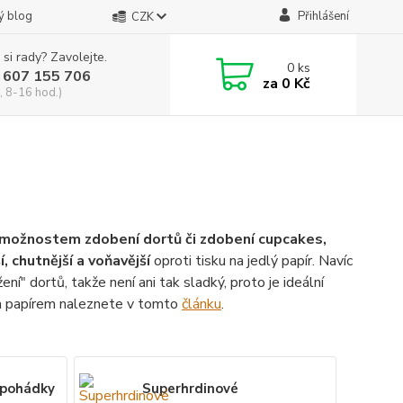
ý blog
Přihlášení
CZK
 si rady? Zavolejte.
0
ks
 607 155 706
za
0 Kč
, 8-16 hod.)
ky možnostem zdobení dortů či zdobení cupcakes,
í, chutnější a voňavější
oproti tisku na jedlý papír. Navíc
ení" dortů, takže není ani tak sladký, proto je ideální
ým papírem naleznete v tomto
článku
.
 pohádky
Superhrdinové