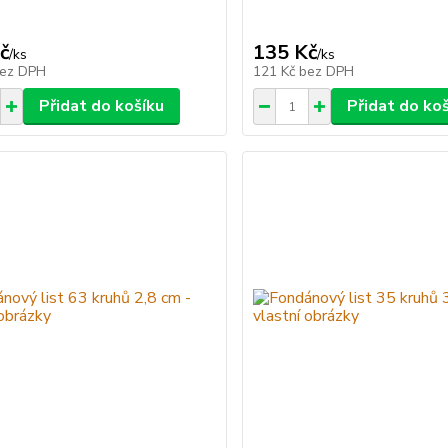
č
135 Kč
/
ks
/
ks
ez DPH
121 Kč
bez DPH
Přidat do košíku
Přidat do ko