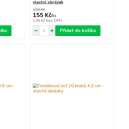
vlastní obrázek
159 Kč
155 Kč
/
ks
138 Kč
bez DPH
šíku
Přidat do košíku