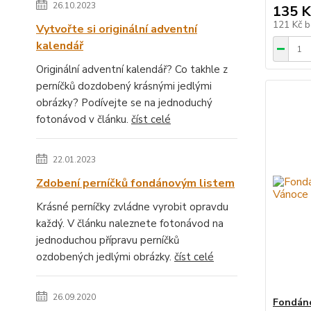
26.10.2023
135 K
121 Kč
b
Vytvořte si originální adventní
kalendář
Originální adventní kalendář? Co takhle z
perníčků dozdobený krásnými jedlými
obrázky? Podívejte se na jednoduchý
fotonávod v článku.
číst celé
22.01.2023
Zdobení perníčků fondánovým listem
Krásné perníčky zvládne vyrobit opravdu
každý. V článku naleznete fotonávod na
jednoduchou přípravu perníčků
ozdobených jedlými obrázky.
číst celé
26.09.2020
Fondáno