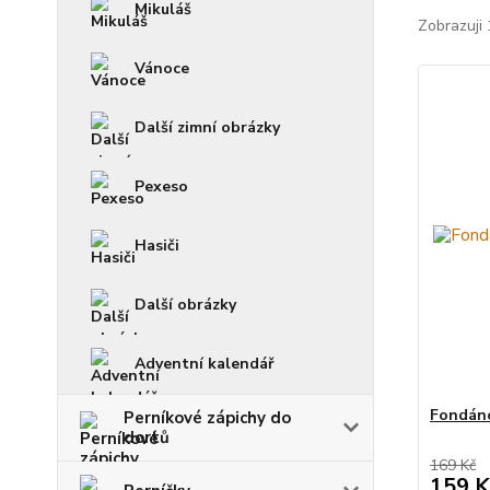
Mikuláš
Zobrazuji 
Vánoce
Další zimní obrázky
Pexeso
Hasiči
Další obrázky
Adventní kalendář
Fondáno
Perníkové zápichy do
dortů
169 Kč
159 K