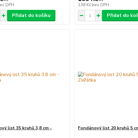
ez DPH
138 Kč
bez DPH
Přidat do košíku
Přidat do ko
vý list 35 kruhů 3,8 cm -
Fondánový list 20 kruhů 5 cm
a