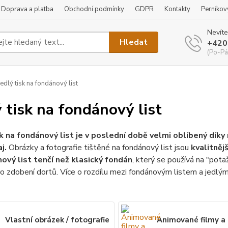
Doprava a platba
Obchodní podmínky
GDPR
Kontakty
Perníkov
Nevíte
Hledat
+420
(Po-Pá
edlý tisk na fondánový list
ý tisk na fondánový list
sk na fondánový list je v poslední době velmi oblíbený dí
j.
Obrázky a fotografie tištěné na fondánový list jsou
kvalitnějš
ový list tenčí než klasický fondán
, který se používá na "potaž
o zdobení dortů. Více o rozdílu mezi fondánovým listem a jedl
Vlastní obrázek / fotografie
Animované filmy a