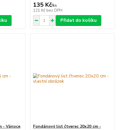
135 Kč
/
ks
121 Kč
bez DPH
šíku
Přidat do košíku
m - Vánoce
Fondánový list čtverec 20x20 cm -