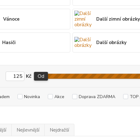
Vánoce
Další zimní obrázk
Hasiči
Další obrázky
Kč
Od
adem
Novinka
Akce
Doprava ZDARMA
TOP 
jší
Nejlevnější
Nejdražší