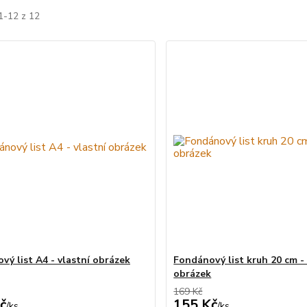
1-12 z 12
vý list A4 - vlastní obrázek
Fondánový list kruh 20 cm - 
obrázek
169 Kč
č
155 Kč
/
ks
/
ks