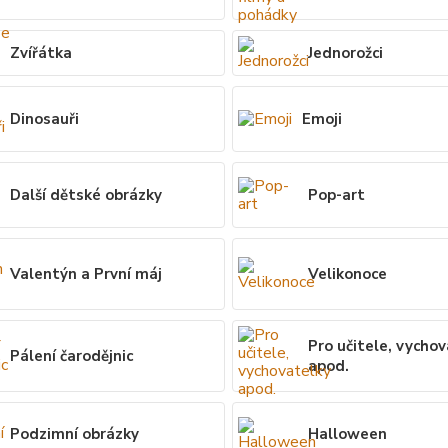
Zvířátka
Jednorožci
Dinosauři
Emoji
Další dětské obrázky
Pop-art
Valentýn a První máj
Velikonoce
Pro učitele, vycho
Pálení čarodějnic
apod.
Podzimní obrázky
Halloween