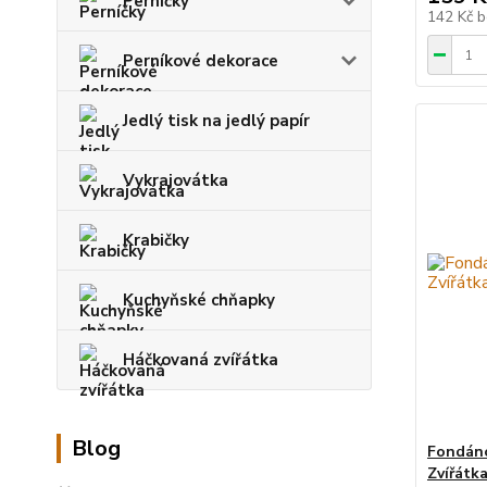
Perníčky
142 Kč
b
Perníkové dekorace
Jedlý tisk na jedlý papír
Vykrajovátka
Krabičky
Kuchyňské chňapky
Háčkovaná zvířátka
Blog
Fondáno
Zvířátk