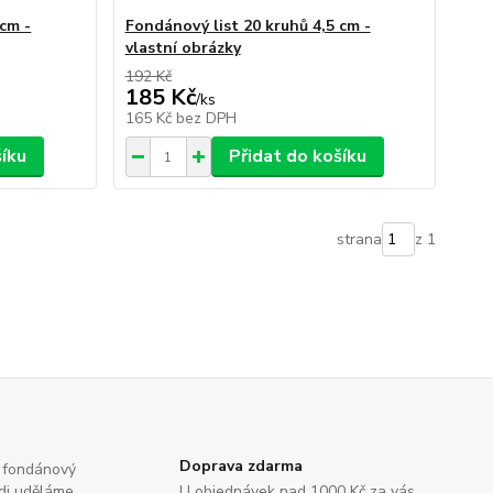
 cm -
Fondánový list 20 kruhů 4,5 cm -
vlastní obrázky
192 Kč
185 Kč
/
ks
165 Kč
bez DPH
šíku
Přidat do košíku
strana
z 1
Doprava zdarma
na fondánový
rádi uděláme
U objednávek nad 1000 Kč za vás