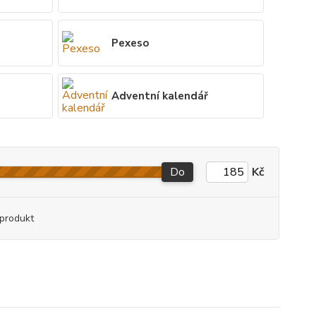
y
Pexeso
Adventní kalendář
Do
Kč
produkt