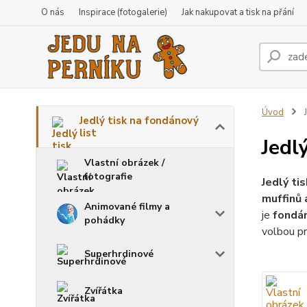
O nás
Inspirace (fotogalerie)
Jak nakupovat a tisk na přání
Úvod
J
Jedlý tisk na fondánový
list
Jedl
Vlastní obrázek /
fotografie
Jedlý ti
muffinů a
Animované filmy a
je
fondán
pohádky
volbou pr
Superhrdinové
Zvířátka