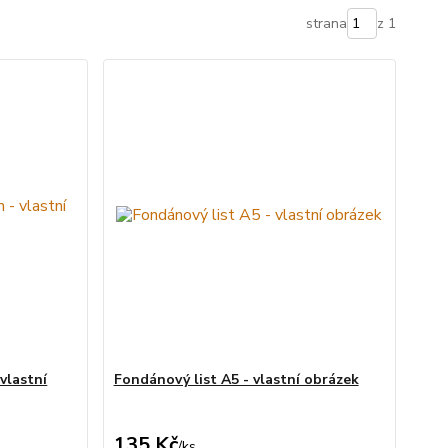
strana
z 1
vlastní
Fondánový list A5 - vlastní obrázek
135 Kč
/
ks