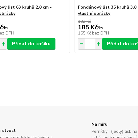
vý list 63 kruhů 2,8 cm -
Fondánový list 35 kruhů 3,8
 obrázky
vlastní obrázky
192 Kč
č
185 Kč
/
ks
/
ks
ez DPH
165 Kč
bez DPH
Přidat do košíku
Přidat do ko
Na míru
rstvost
Perníčky i (jedlý) tisk 
echny produkty vyrábíme a
list či jedlý papír vám 