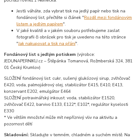
pochází rovněž z Německa.
Jestli váháte, zda vybrat tisk na jedlý papír nebo tisk na
fondánový list, přečtěte si článek "
Rozdíl mezi fondánovým
listem a jedlým papírem
".
V jaké kvalitě a v jakém souboru potřebujeme zaslat
fotografii či obrázek pro tisk je uvedeno na této stránce
"
Jak nakupovat a tisk na přání
".
Fondánový list s jedlým potiskem
(výrobce:
JEDUNAPERNIKU.cz – Štěpánka Tomanová, Rožmberská 324, 381
01 Český Krumlov)
SLOŽENÍ fondánový list: cukr, sušený glukózový sirup, zvlhčovač
E420, voda, palmojádrový olej, stabilizátor E415, E410, E413,
konzervant E202, emulgátor E464
SLOŽENÍ potravinářský inkoust: voda, stabilizátor E1520,
zvlhčovač E422, barvivo E133, E122*, E102*, regulátor kyselosti
E330
* Ve větším množství může mít nepříznivý vliv na aktivitu a
pozornost dětí
Skladování:
Skladujte v temném, chladném a suchém místě. Na