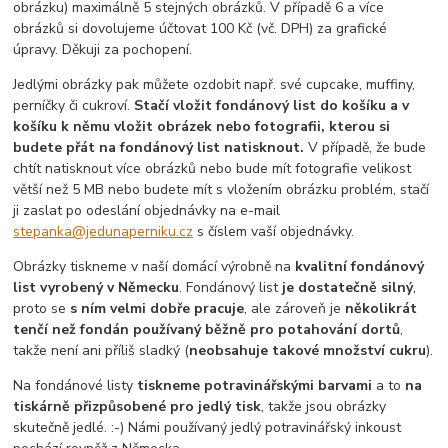
obrázku) maximálně 5 stejných obrázků. V případě 6 a více
obrázků si dovolujeme účtovat 100 Kč (vč. DPH) za grafické
úpravy. Děkuji za pochopení.
Jedlými obrázky pak můžete ozdobit např. své cupcake, muffiny,
perníčky či cukroví.
Stačí vložit fondánový list do košíku a v
košíku k němu vložit obrázek nebo fotografii, kterou si
budete přát na fondánový list natisknout.
V případě, že bude
chtít natisknout více obrázků nebo bude mít fotografie velikost
větší než 5 MB nebo budete mít s vložením obrázku problém, stačí
ji zaslat po odeslání objednávky na e-mail
stepanka@jedunaperniku.cz
s číslem vaší objednávky.
Obrázky tiskneme v naší domácí výrobně na
kvalitní fondánový
list vyrobený v Německu
. Fondánový list
je dostatečně silný
,
proto se
s ním velmi dobře pracuje
, ale zároveň je
několikrát
tenčí než fondán používaný běžně pro potahování dortů
,
takže není ani příliš sladký (
neobsahuje takové množství cukru
).
Na fondánové listy
tiskneme potravinářskými barvami
a to
na
tiskárně přizpůsobené pro jedlý tisk
, takže jsou obrázky
skutečně jedlé. :-) Námi používaný jedlý potravinářský inkoust