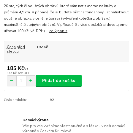
20 stejných či odlišných obrázků, které vám natiskneme na kruhy o
průměru 4,5 cm. V případě, že si budete přát na fondánový list natisknout
odlišné obrázky, v ceně je úprava (vytvoření kolečka z obrázku)
maximálně 5 stejných obrázků. V případě 6 a více obrázků si dovolujeme
účtovat 100 Kč (vč. DPH) ...
celý popis
Cena před
192 Kč
slevou
185 Kč
/
ks
165 Kč
bez DPH
Přidat do košíku
Číslo produktu:
92
Domácí výroba
Vše pro vás vyrábíme vlastnoručně a s láskou v naší domácí
výrobně v Českém Krumlově.