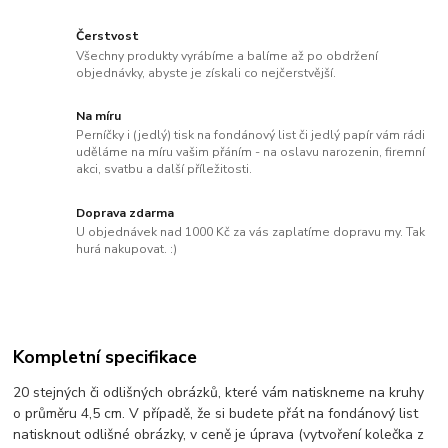
Čerstvost
Všechny produkty vyrábíme a balíme až po obdržení
objednávky, abyste je získali co nejčerstvější.
Na míru
Perníčky i (jedlý) tisk na fondánový list či jedlý papír vám rádi
uděláme na míru vašim přáním - na oslavu narozenin, firemní
akci, svatbu a další příležitosti.
Doprava zdarma
U objednávek nad 1000 Kč za vás zaplatíme dopravu my. Tak
hurá nakupovat. :)
Kompletní specifikace
20 stejných či odlišných obrázků, které vám natiskneme na kruhy
o průměru 4,5 cm. V případě, že si budete přát na fondánový list
natisknout odlišné obrázky, v ceně je úprava (vytvoření kolečka z