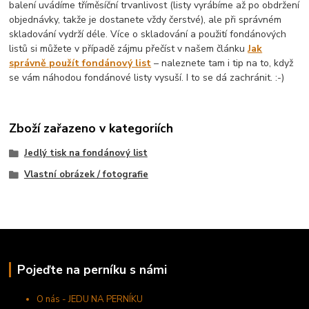
balení uvádíme tříměsíční trvanlivost (listy vyrábíme až po obdržení
objednávky, takže je dostanete vždy čerstvé), ale při správném
skladování vydrží déle. Více o skladování a použití fondánových
listů si můžete v případě zájmu přečíst v našem článku
Jak
správně použít fondánový list
– naleznete tam i tip na to, když
se vám náhodou fondánové listy vysuší. I to se dá zachránit. :-)
Zboží zařazeno v kategoriích
Jedlý tisk na fondánový list
Vlastní obrázek / fotografie
Pojeďte na perníku s námi
O nás - JEDU NA PERNÍKU