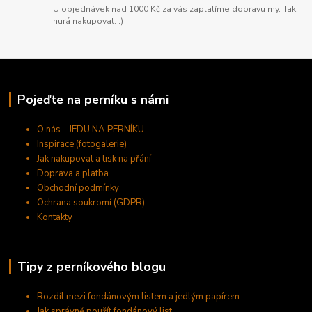
U objednávek nad 1000 Kč za vás zaplatíme dopravu my. Tak
hurá nakupovat. :)
Pojeďte na perníku s námi
O nás - JEDU NA PERNÍKU
Inspirace (fotogalerie)
Jak nakupovat a tisk na přání
Doprava a platba
Obchodní podmínky
Ochrana soukromí (GDPR)
Kontakty
Tipy z perníkového blogu
Rozdíl mezi fondánovým listem a jedlým papírem
Jak správně použít fondánový list