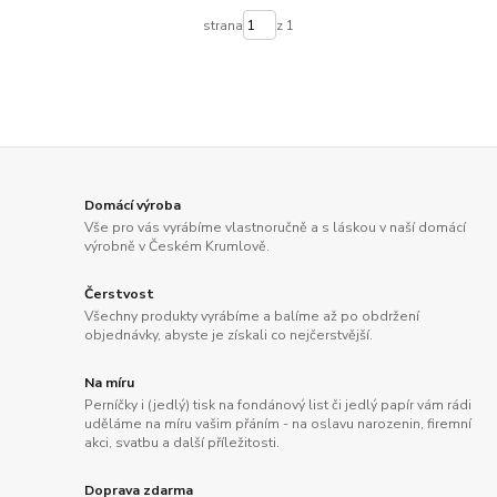
strana
z 1
Domácí výroba
Vše pro vás vyrábíme vlastnoručně a s láskou v naší domácí
výrobně v Českém Krumlově.
Čerstvost
Všechny produkty vyrábíme a balíme až po obdržení
objednávky, abyste je získali co nejčerstvější.
Na míru
Perníčky i (jedlý) tisk na fondánový list či jedlý papír vám rádi
uděláme na míru vašim přáním - na oslavu narozenin, firemní
akci, svatbu a další příležitosti.
Doprava zdarma