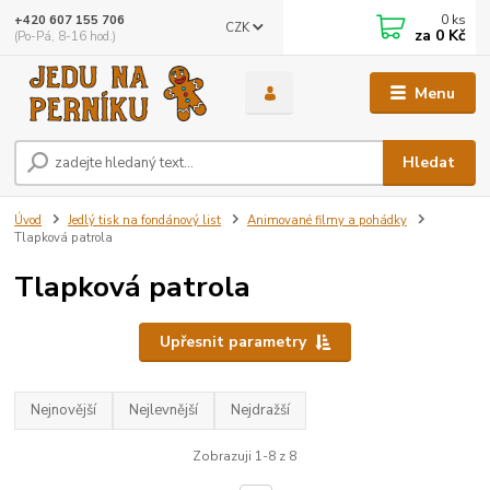
0
ks
+420 607 155 706
CZK
za
0 Kč
(Po-Pá, 8-16 hod.)
Menu
Hledat
Úvod
Jedlý tisk na fondánový list
Animované filmy a pohádky
Tlapková patrola
Tlapková patrola
Upřesnit parametry
Nejnovější
Nejlevnější
Nejdražší
Zobrazuji 1-8 z 8