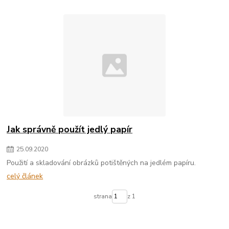
Jak správně použít jedlý papír
25
.
09
.
2020
Použití a skladování obrázků potištěných na jedlém papíru.
celý článek
strana
z 1