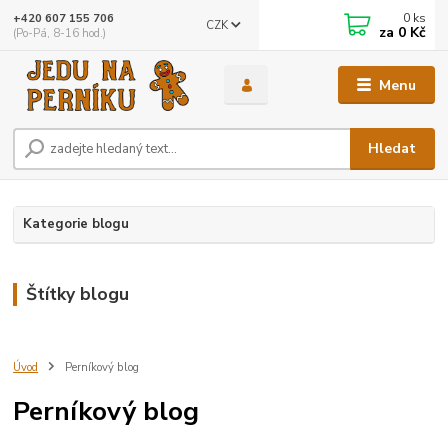
0
ks
+420 607 155 706
CZK
za
0 Kč
(Po-Pá, 8-16 hod.)
Menu
Hledat
Kategorie blogu
Štítky blogu
Úvod
Perníkový blog
Perníkový blog