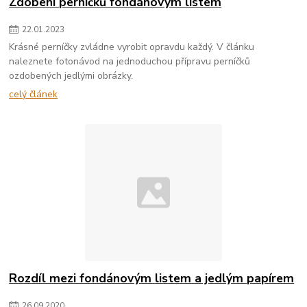
Zdobení perníčků fondánovým listem
22
.
01
.
2023
Krásné perníčky zvládne vyrobit opravdu každý. V článku
naleznete fotonávod na jednoduchou přípravu perníčků
ozdobených jedlými obrázky.
celý článek
Rozdíl mezi fondánovým listem a jedlým papírem
26
.
09
.
2020