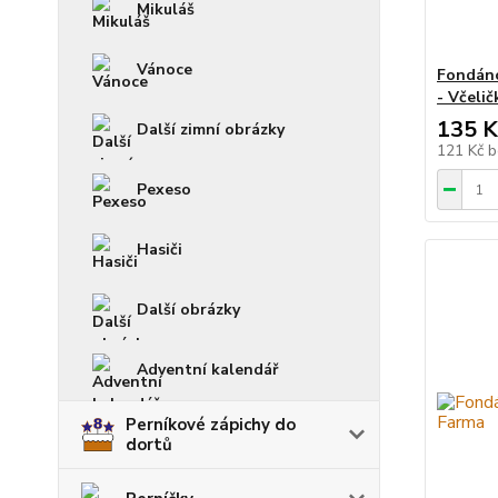
Mikuláš
Vánoce
Fondáno
- Včelič
135 K
Další zimní obrázky
121 Kč
b
Pexeso
Hasiči
Další obrázky
Adventní kalendář
Perníkové zápichy do
dortů