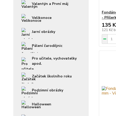
Valentýn a První máj
Fondáno
- Příšer
Velikonoce
135 K
121 Kč
b
Jarní obrázky
Pálení čarodějnic
Pro učitele, vychovatelky
apod.
Začátek školního roku
Podzimní obrázky
Halloween