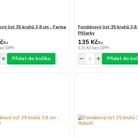
vý list 35 kruhů 3,8 cm - Farma
Fondánový list 35 kruhů 3,8
Příšerky
č
135 Kč
/
ks
/
ks
ez DPH
121 Kč
bez DPH
Přidat do košíku
Přidat do ko