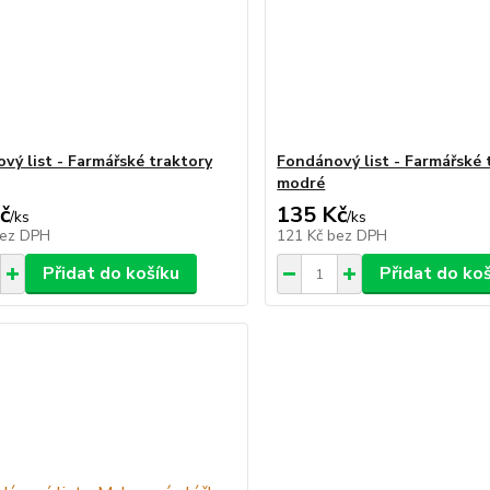
vý list - Farmářské traktory
Fondánový list - Farmářské 
modré
č
135 Kč
/
ks
/
ks
ez DPH
121 Kč
bez DPH
Přidat do košíku
Přidat do ko