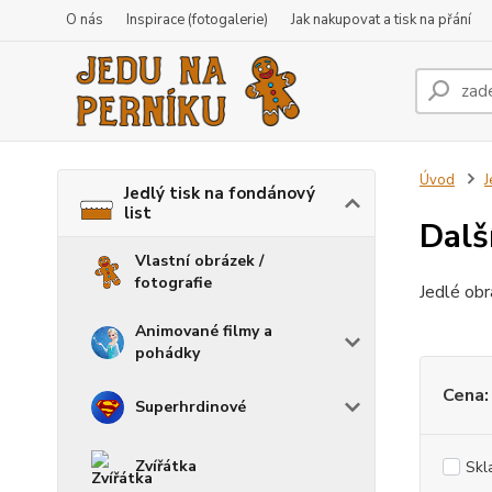
O nás
Inspirace (fotogalerie)
Jak nakupovat a tisk na přání
Úvod
J
Jedlý tisk na fondánový
list
Dalš
Vlastní obrázek /
fotografie
Jedlé obr
Animované filmy a
pohádky
Cena:
Superhrdinové
Zvířátka
Skl