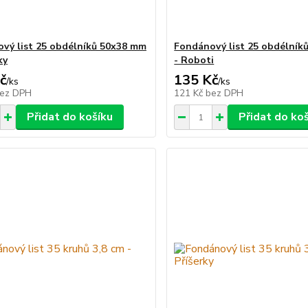
vý list 25 obdélníků 50x38 mm
Fondánový list 25 obdélník
ky
- Roboti
č
135 Kč
/
ks
/
ks
ez DPH
121 Kč
bez DPH
Přidat do košíku
Přidat do ko