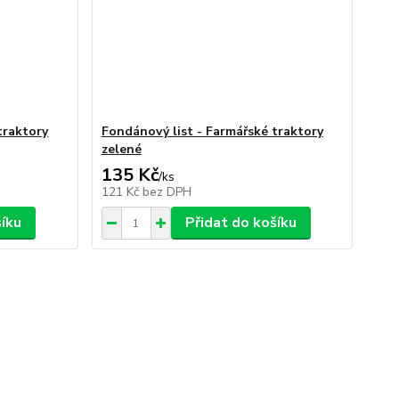
traktory
Fondánový list - Farmářské traktory
zelené
135 Kč
/
ks
121 Kč
bez DPH
šíku
Přidat do košíku