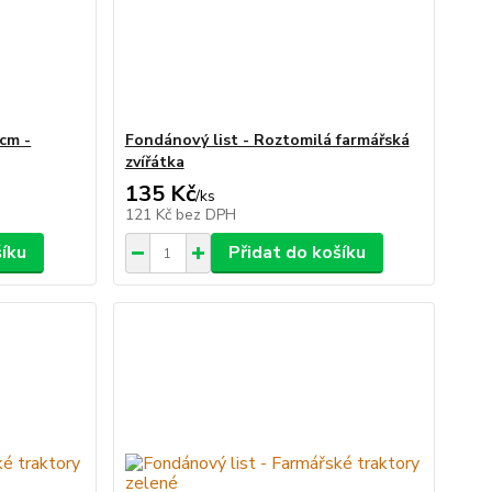
 cm -
Fondánový list - Roztomilá farmářská
zvířátka
135 Kč
/
ks
121 Kč
bez DPH
šíku
Přidat do košíku