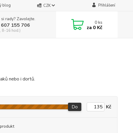
ý blog
Přihlášení
CZK
 si rady? Zavolejte.
0
ks
 607 155 706
za
0 Kč
, 8-16 hod.)
aků nebo i dortů.
Do
Kč
produkt