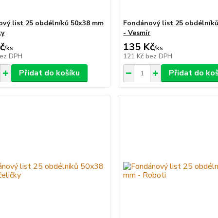
vý list 25 obdélníků 50x38 mm
Fondánový list 25 obdélník
ky
- Vesmír
č
135 Kč
/
ks
/
ks
ez DPH
121 Kč
bez DPH
Přidat do košíku
Přidat do ko