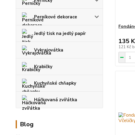
Perníčky
Perníkové dekorace
Fondáno
Jedlý tisk na jedlý papír
135 K
121 Kč
b
Vykrajovátka
Krabičky
Kuchyňské chňapky
Háčkovaná zvířátka
Blog