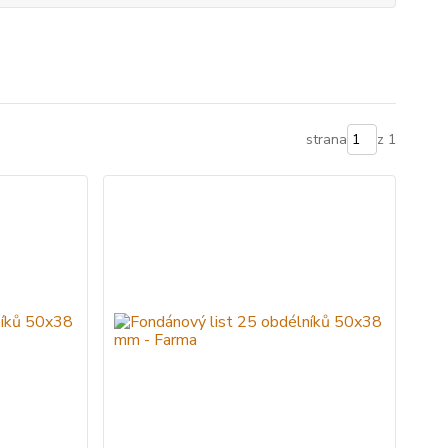
strana
z 1