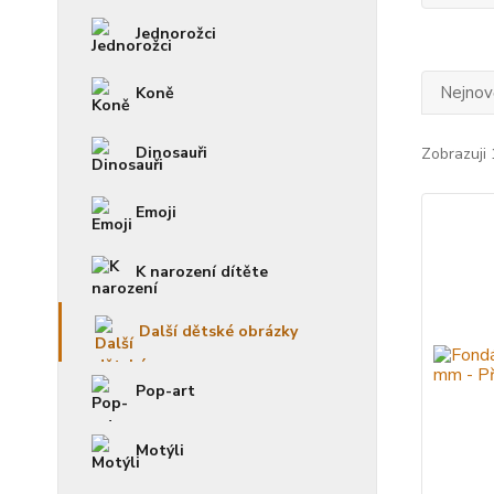
Jednorožci
Nejnově
Koně
Dinosauři
Zobrazuji 
Emoji
K narození dítěte
Další dětské obrázky
Pop-art
Motýli