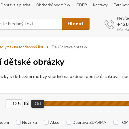
Doprava a platba
Obchodní podmínky
GDPR
Kontakty
Perníkov
Nevíte
Hledat
+420
(Po-Pá
edlý tisk na fondánový list
Další dětské obrázky
í dětské obrázky
ázky s dětskými motivy vhodné na ozdobu perníčků, cukroví, cupc
Kč
Od
adem
Novinka
Akce
Doprava ZDARMA
TOP 