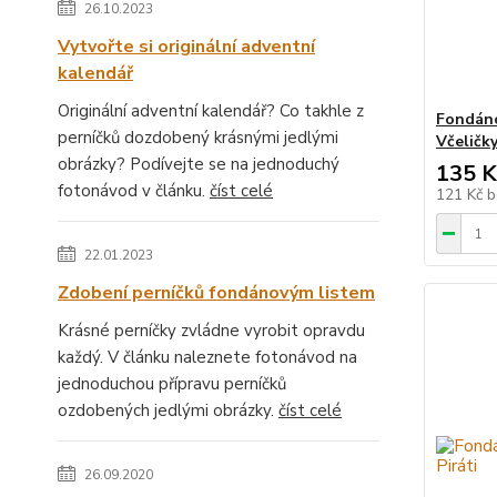
26.10.2023
Vytvořte si originální adventní
kalendář
Originální adventní kalendář? Co takhle z
Fondáno
perníčků dozdobený krásnými jedlými
Včeličk
obrázky? Podívejte se na jednoduchý
135 K
fotonávod v článku.
číst celé
121 Kč
b
22.01.2023
Zdobení perníčků fondánovým listem
Krásné perníčky zvládne vyrobit opravdu
každý. V článku naleznete fotonávod na
jednoduchou přípravu perníčků
ozdobených jedlými obrázky.
číst celé
26.09.2020