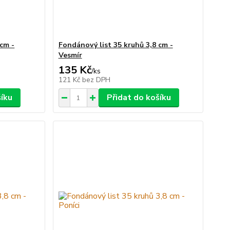
 cm -
Fondánový list 35 kruhů 3,8 cm -
Vesmír
135 Kč
/
ks
121 Kč
bez DPH
šíku
Přidat do košíku