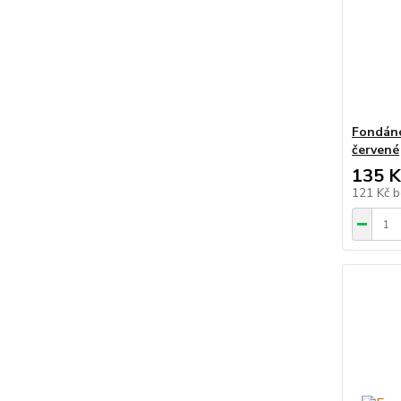
Fondáno
červené
135 K
121 Kč
b