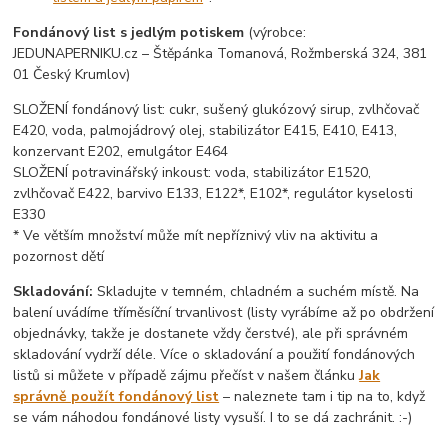
Fondánový list s jedlým potiskem
(výrobce:
JEDUNAPERNIKU.cz – Štěpánka Tomanová, Rožmberská 324, 381
01 Český Krumlov)
SLOŽENÍ fondánový list: cukr, sušený glukózový sirup, zvlhčovač
E420, voda, palmojádrový olej, stabilizátor E415, E410, E413,
konzervant E202, emulgátor E464
SLOŽENÍ potravinářský inkoust: voda, stabilizátor E1520,
zvlhčovač E422, barvivo E133, E122*, E102*, regulátor kyselosti
E330
* Ve větším množství může mít nepříznivý vliv na aktivitu a
pozornost dětí
Skladování:
Skladujte v temném, chladném a suchém místě. Na
balení uvádíme tříměsíční trvanlivost (listy vyrábíme až po obdržení
objednávky, takže je dostanete vždy čerstvé), ale při správném
skladování vydrží déle. Více o skladování a použití fondánových
listů si můžete v případě zájmu přečíst v našem článku
Jak
správně použít fondánový list
– naleznete tam i tip na to, když
se vám náhodou fondánové listy vysuší. I to se dá zachránit. :-)