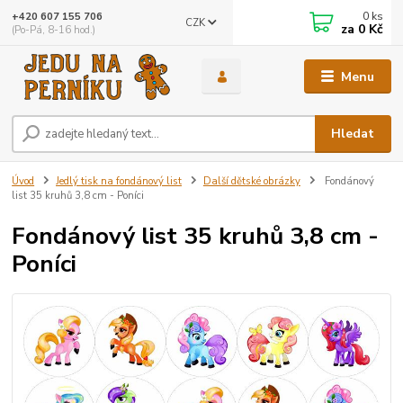
0
ks
+420 607 155 706
CZK
za
0 Kč
(Po-Pá, 8-16 hod.)
Menu
Hledat
Úvod
Jedlý tisk na fondánový list
Další dětské obrázky
Fondánový
list 35 kruhů 3,8 cm - Poníci
Fondánový list 35 kruhů 3,8 cm -
Poníci