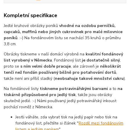
Kompletní specifikace
Jedlé kruhové obrázky poníků
vhodné na ozdobu perníčků,
cupcaků, muffinů nebo jiných cukrovinek pro malé milovnice
poníků
. :-) Na fondánovém listu se nachází 35 kruhů o průměru
3,8 cm.
Obrázky tiskneme v naší domácí výrobně na
kvalitní fondánový
list vyrobený v Německu
. Fondánový list
je dostatečně silný
,
proto se
s ním velmi dobře pracuje
, ale zároveň je
několikrát
tenčí než fondán používaný běžně pro potahování dortů
,
takže není ani příliš sladký (
neobsahuje takové množství cukru
).
Na fondánové listy
tiskneme potravinářskými barvami
a to
na
tiskárně přizpůsobené pro jedlý tisk
, takže jsou obrázky
skutečně jedlé. :-) Námi používaný jedlý potravinářský inkoust
pochází rovněž z Německa.
Jestli váháte, zda vybrat tisk na jedlý papír nebo tisk na
fondánový list, přečtěte si článek "
Rozdíl mezi fondánovým
listem a jedlým papírem
".