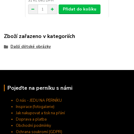
31 Kč
bez DPH
Přidat do košíku
Zboží zařazeno v kategoriích
Další dětské obrázky
Pojeďte na perníku s námi
O nás - JEDU NA PERNÍKU
Inspirace (fotogalerie)
Jak nakupovat a tisk na přání
Doprava a platba
Obchodní podmínky
Ochrana soukromí (GDPR)