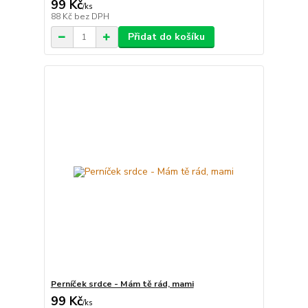
99 Kč
/
ks
88 Kč
bez DPH
Přidat do košíku
Perníček srdce - Mám tě rád, mami
99 Kč
/
ks