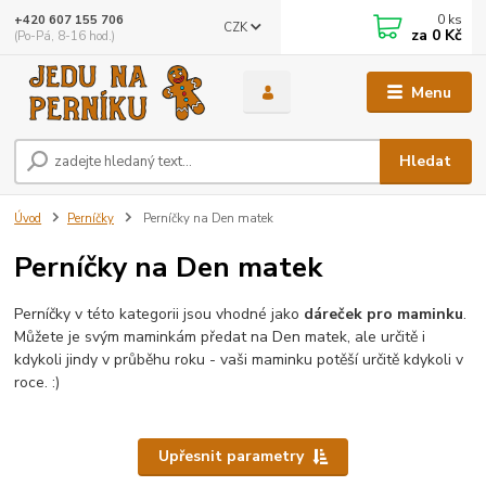
0
ks
+420 607 155 706
CZK
za
0 Kč
(Po-Pá, 8-16 hod.)
Menu
Hledat
Úvod
Perníčky
Perníčky na Den matek
Perníčky na Den matek
Perníčky v této kategorii jsou vhodné jako
dáreček pro maminku
.
Můžete je svým maminkám předat na Den matek, ale určitě i
kdykoli jindy v průběhu roku - vaši maminku potěší určitě kdykoli v
roce. :)
Upřesnit parametry