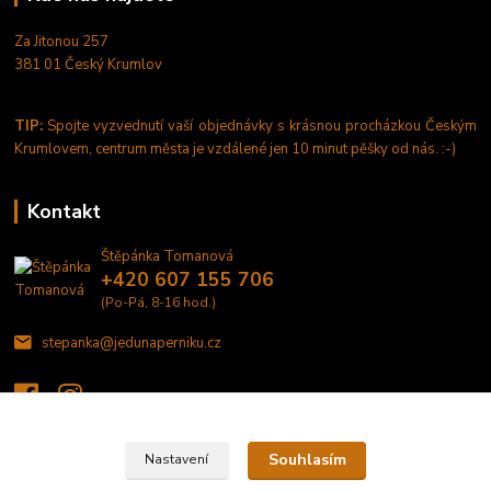
Za Jitonou 257
381 01 Český Krumlov
TIP:
Spojte vyzvednutí vaší objednávky s krásnou procházkou Českým
Krumlovem, centrum města je vzdálené jen 10 minut pěšky od nás. :-)
Kontakt
Štěpánka Tomanová
+420 607 155 706
(Po-Pá, 8-16 hod.)
stepanka@jedunaperniku.cz
Souhlasím
Nastavení