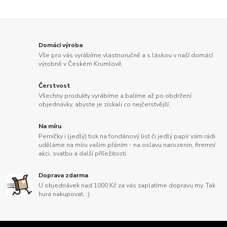
Domácí výroba
Vše pro vás vyrábíme vlastnoručně a s láskou v naší domácí
výrobně v Českém Krumlově.
Čerstvost
Všechny produkty vyrábíme a balíme až po obdržení
objednávky, abyste je získali co nejčerstvější.
Na míru
Perníčky i (jedlý) tisk na fondánový list či jedlý papír vám rádi
uděláme na míru vašim přáním - na oslavu narozenin, firemní
akci, svatbu a další příležitosti.
Doprava zdarma
U objednávek nad 1000 Kč za vás zaplatíme dopravu my. Tak
hurá nakupovat. :)