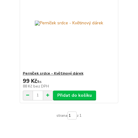
Perníček srdce - Květinový dárek
99 Kč
/
ks
88 Kč
bez DPH
Přidat do košíku
strana
z 1