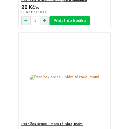
99 Kč
/
ks
88 Kč
bez DPH
Přidat do košíku
Perníček srdce - Mám tě ráda, mami