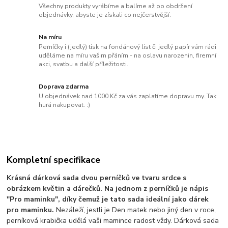
Všechny produkty vyrábíme a balíme až po obdržení
objednávky, abyste je získali co nejčerstvější.
Na míru
Perníčky i (jedlý) tisk na fondánový list či jedlý papír vám rádi
uděláme na míru vašim přáním - na oslavu narozenin, firemní
akci, svatbu a další příležitosti.
Doprava zdarma
U objednávek nad 1000 Kč za vás zaplatíme dopravu my. Tak
hurá nakupovat. :)
Kompletní specifikace
Krásná dárková sada dvou perníčků ve tvaru srdce s
obrázkem květin a dárečků. Na jednom z perníčků je nápis
"Pro maminku", díky čemuž je tato sada ideální jako dárek
pro maminku.
Nezáleží, jestli je Den matek nebo jiný den v roce,
perníková krabička udělá vaši mamince radost vždy. Dárková sada