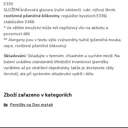
E330
SLOŽENÍ královská glazura (ruční zdobení): cukr, rýžový škrob,
rostlinné pšeničné bílkoviny
, regulátor kyselosti E336i,
stabilizátor E466
* Ve větším množství může mít nepříznivý vliv na aktivitu a
pozornost dětí
** Alergeny jsou v textu výše zvýrazněny tučně (pšeničná mouka,
vejce, rostlinné pšeničné bílkoviny)
Skladování:
Skladujte v temném, chladném a suchém místě. Na
balení uvádíme standardně tříměsíční trvanlivost (perníčky
vyrábíme až po obdržení objednávky, takže je dostanete vždy
čerstvé), ale při správném skladování vydrží i déle.
Zboží zařazeno v kategoriích
Perníčky na Den matek