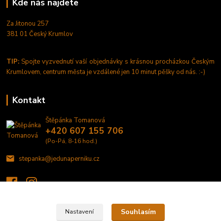
Kde nás najdete
Za Jitonou 257
381 01 Český Krumlov
TIP:
Spojte vyzvednutí vaší objednávky s krásnou procházkou Českým
Krumlovem, centrum města je vzdálené jen 10 minut pěšky od nás. :-)
Kontakt
Štěpánka Tomanová
+420 607 155 706
(Po-Pá, 8-16 hod.)
stepanka@jedunaperniku.cz
Souhlasím
Nastavení