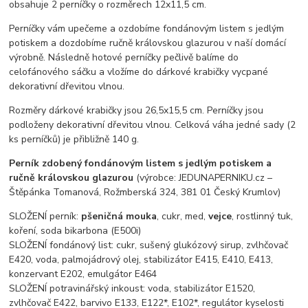
obsahuje 2 perníčky o rozměrech 12x11,5 cm.
Perníčky vám upečeme a ozdobíme fondánovým listem s jedlým
potiskem a dozdobíme ručně královskou glazurou v naší domácí
výrobně. Následně hotové perníčky pečlivě balíme do
celofánového sáčku a vložíme do dárkové krabičky vycpané
dekorativní dřevitou vlnou.
Rozměry dárkové krabičky jsou 26,5x15,5 cm. Perníčky jsou
podloženy dekorativní dřevitou vlnou. Celková váha jedné sady (2
ks perníčků) je přibližně 140 g.
Perník zdobený fondánovým listem s jedlým potiskem a
ručně královskou glazurou
(výrobce: JEDUNAPERNIKU.cz –
Štěpánka Tomanová, Rožmberská 324, 381 01 Český Krumlov)
SLOŽENÍ perník:
pšeničná mouka
, cukr, med,
vejce
, rostlinný tuk,
koření, soda bikarbona (E500i)
SLOŽENÍ fondánový list: cukr, sušený glukózový sirup, zvlhčovač
E420, voda, palmojádrový olej, stabilizátor E415, E410, E413,
konzervant E202, emulgátor E464
SLOŽENÍ potravinářský inkoust: voda, stabilizátor E1520,
zvlhčovač E422, barvivo E133, E122*, E102*, regulátor kyselosti