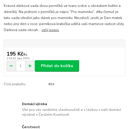
Krásná dárková sada dvou perníčků ve tvaru srdce s obrázkem květin a
dárečků. Na jednom z perníčků je nápis "Pro maminku", díky čemuž je
tato sada ideální jako dárek pro maminku. Nezáleží, jestli je Den matek
nebo jiný den v roce, perníková krabička udělá vaši mamince radost vždy.
Dárková sada obsah...
celý popis
195 Kč
/
ks
174 Kč
bez DPH
Přidat do košíku
Číslo produktu:
654
Domácí výroba
Vše pro vás vyrábíme vlastnoručně a s láskou v naší domácí
výrobně v Českém Krumlově.
Čerstvost