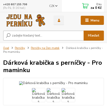
0
ks
+420 607 155 706
CZK
za
0 Kč
(Po-Pá, 8-16 hod.)
Menu
Hledat
Úvod
Perníčky
Perníčky na Den matek
Dárková krabička s perníčky -
Pro maminku
Dárková krabička s perníčky - Pro
maminku