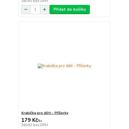
160 Kč
bez DPH
Přidat do košíku
Krabička pro děti - Příšerky
179 Kč
/
ks
160 Kč
bez DPH