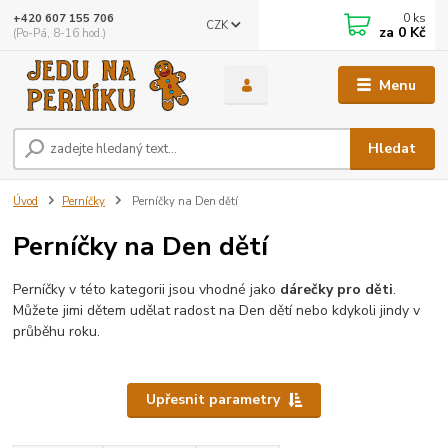
0
ks
+420 607 155 706
CZK
za
0 Kč
(Po-Pá, 8-16 hod.)
Menu
Hledat
Úvod
Perníčky
Perníčky na Den dětí
Perníčky na Den dětí
Perníčky v této kategorii jsou vhodné jako
dárečky pro děti
.
Můžete jimi dětem udělat radost na Den dětí nebo kdykoli jindy v
průběhu roku.
Upřesnit parametry