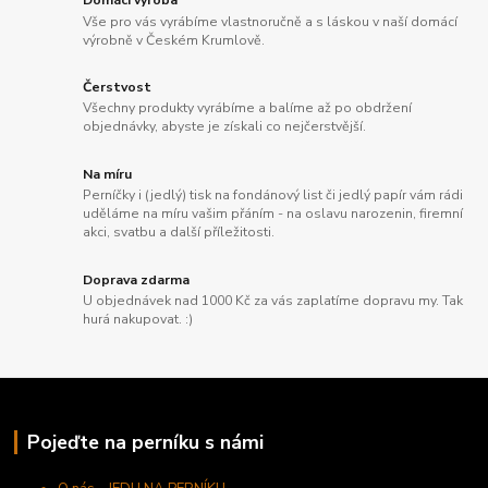
Vše pro vás vyrábíme vlastnoručně a s láskou v naší domácí
výrobně v Českém Krumlově.
Čerstvost
Všechny produkty vyrábíme a balíme až po obdržení
objednávky, abyste je získali co nejčerstvější.
Na míru
Perníčky i (jedlý) tisk na fondánový list či jedlý papír vám rádi
uděláme na míru vašim přáním - na oslavu narozenin, firemní
akci, svatbu a další příležitosti.
Doprava zdarma
U objednávek nad 1000 Kč za vás zaplatíme dopravu my. Tak
hurá nakupovat. :)
Pojeďte na perníku s námi