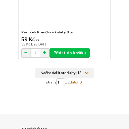
Perníček Kravička - kulatý 8 cm
59 Kč
/
ks
53 Kč
bez DPH
Přidat do košíku
Načíst další produkty (13)
strana
z 2
další
Domácí výroba