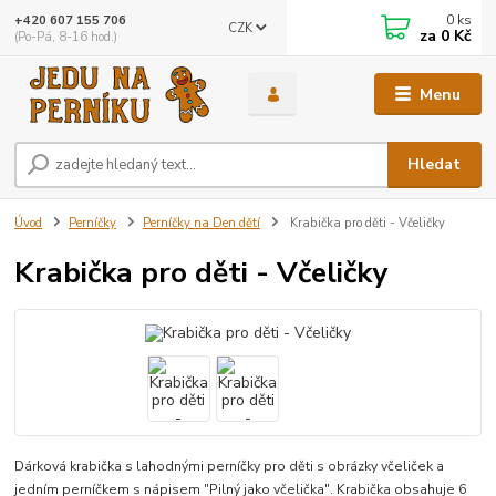
0
ks
+420 607 155 706
CZK
za
0 Kč
(Po-Pá, 8-16 hod.)
Menu
Hledat
Úvod
Perníčky
Perníčky na Den dětí
Krabička pro děti - Včeličky
Krabička pro děti - Včeličky
Dárková krabička s lahodnými perníčky pro děti s obrázky včeliček a
jedním perníčkem s nápisem "Pilný jako včelička". Krabička obsahuje 6