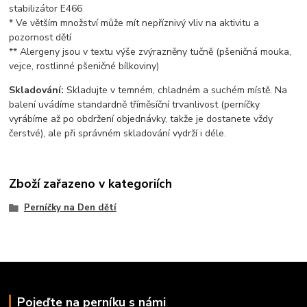
stabilizátor E466
* Ve větším množství může mít nepříznivý vliv na aktivitu a
pozornost dětí
** Alergeny jsou v textu výše zvýrazněny tučně (pšeničná mouka,
vejce, rostlinné pšeničné bílkoviny)
Skladování:
Skladujte v temném, chladném a suchém místě. Na
balení uvádíme standardně tříměsíční trvanlivost (perníčky
vyrábíme až po obdržení objednávky, takže je dostanete vždy
čerstvé), ale při správném skladování vydrží i déle.
Zboží zařazeno v kategoriích
Perníčky na Den dětí
Pojeďte na perníku s námi