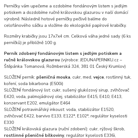
Perníčky vám upečeme a ozdobíme fondánovým listem s jedlým
potiskem a dozdobíme ručně královskou glazurou v naší domácí
výrobně. Následně hotové perníčky pečlivě balíme do
celofánového sáčku a vložíme do ekologické papírové krabičky.
Rozměry krabičky jsou 17x7x4 cm. Celková váha jedné sady (6 ks
perníčků) je přibližně 100 g.
Perník zdobený fondánovým listem s jedlým potiskem a
ručně královskou glazurou
(výrobce: JEDUNAPERNIKU.cz –
Štěpánka Tomanová, Rožmberská 324, 381 01 Český Krumlov)
SLOŽENÍ perník:
pšeničná mouka
, cukr, med,
vejce
, rostlinný tuk,
koření, soda bikarbona (E500i)
SLOŽENÍ fondánový list: cukr, sušený glukózový sirup, zvlhčovač
E420, voda, palmojádrový olej, stabilizátor E415, E410, E413,
konzervant E202, emulgátor E464
SLOŽENÍ potravinářský inkoust: voda, stabilizátor E1520,
zvlhčovač E422, barvivo E133, E122*, E102*, regulátor kyselosti
E330
SLOŽENÍ královská glazura (ruční zdobení): cukr, rýžový škrob,
rostlinné pšeničné bílkoviny
, regulátor kyselosti E336i,