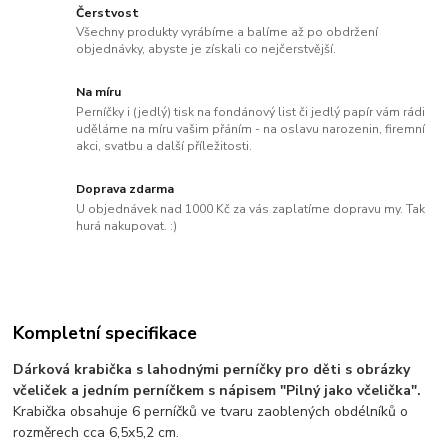
Čerstvost
Všechny produkty vyrábíme a balíme až po obdržení
objednávky, abyste je získali co nejčerstvější.
Na míru
Perníčky i (jedlý) tisk na fondánový list či jedlý papír vám rádi
uděláme na míru vašim přáním - na oslavu narozenin, firemní
akci, svatbu a další příležitosti.
Doprava zdarma
U objednávek nad 1000 Kč za vás zaplatíme dopravu my. Tak
hurá nakupovat. :)
Kompletní specifikace
Dárková krabička s lahodnými perníčky pro děti s obrázky
včeliček a jedním perníčkem s nápisem "Pilný jako včelička".
Krabička obsahuje 6 perníčků ve tvaru zaoblených obdélníků o
rozměrech cca 6,5x5,2 cm.