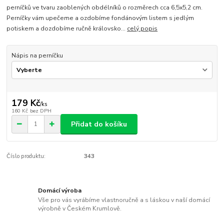
perníčků ve tvaru zaoblených obdélníků o rozměrech cca 6,5x5,2 cm.
Perníčky vám upečeme a ozdobíme fondánovým listem s jedlým
potiskem a dozdobíme ručně královsko...
celý popis
Nápis na perníčku
179 Kč
/
ks
160 Kč
bez DPH
Přidat do košíku
Číslo produktu:
343
Domácí výroba
Vše pro vás vyrábíme vlastnoručně a s láskou v naší domácí
výrobně v Českém Krumlově.