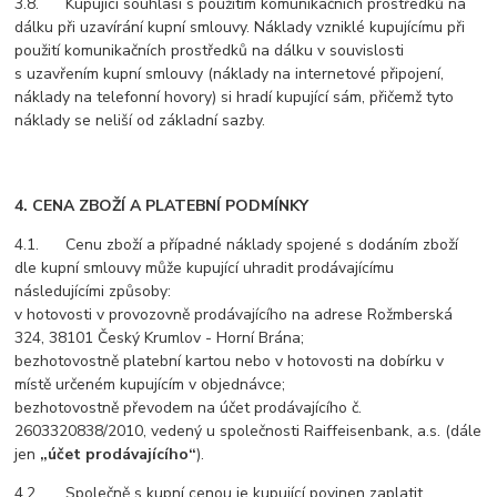
3.8. Kupující souhlasí s použitím komunikačních prostředků na
dálku při uzavírání kupní smlouvy. Náklady vzniklé kupujícímu při
použití komunikačních prostředků na dálku v souvislosti
s uzavřením kupní smlouvy (náklady na internetové připojení,
náklady na telefonní hovory) si hradí kupující sám, přičemž tyto
náklady se neliší od základní sazby.
4. CENA ZBOŽÍ A PLATEBNÍ PODMÍNKY
4.1. Cenu zboží a případné náklady spojené s dodáním zboží
dle kupní smlouvy může kupující uhradit prodávajícímu
následujícími způsoby:
v hotovosti v provozovně prodávajícího na adrese
Rožmberská
324, 38101 Český Krumlov - Horní Brána
;
bezhotovostně platební kartou nebo v hotovosti na dobírku v
místě určeném kupujícím v objednávce;
bezhotovostně převodem na účet prodávajícího č.
2603320838/2010, vedený u společnosti Raiffeisenbank, a.s. (dále
jen
„účet prodávajícího“
).
4.2. Společně s kupní cenou je kupující povinen zaplatit