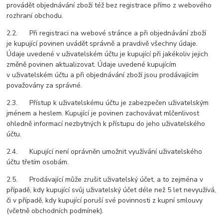
provádět objednávání zboží též bez registrace přímo z webového
rozhraní obchodu.
2.2. Při registraci na webové stránce a při objednávání zboží
je kupující povinen uvádět správně a pravdivě všechny údaje.
Údaje uvedené v uživatelském účtu je kupující při jakékoliv jejich
změně povinen aktualizovat. Údaje uvedené kupujícím
v uživatelském účtu a při objednávání zboží jsou prodávajícím
považovány za správné.
2.3. Přístup k uživatelskému účtu je zabezpečen uživatelským
jménem a heslem. Kupující je povinen zachovávat mlčenlivost
ohledně informací nezbytných k přístupu do jeho uživatelského
účtu.
2.4. Kupující není oprávněn umožnit využívání uživatelského
účtu třetím osobám.
2.5. Prodávající může zrušit uživatelský účet, a to zejména v
případě, kdy kupující svůj uživatelský účet déle než 5 let nevyužívá,
či v případě, kdy kupující poruší své povinnosti z kupní smlouvy
(včetně obchodních podmínek).