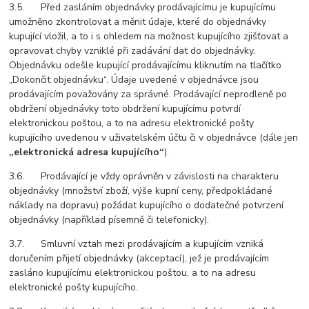
3.5. Před zasláním objednávky prodávajícímu je kupujícímu
umožněno zkontrolovat a měnit údaje, které do objednávky
kupující vložil, a to i s ohledem na možnost kupujícího zjišťovat a
opravovat chyby vzniklé při zadávání dat do objednávky.
Objednávku odešle kupující prodávajícímu kliknutím na tlačítko
„Dokončit objednávku“. Údaje uvedené v objednávce jsou
prodávajícím považovány za správné. Prodávající neprodleně po
obdržení objednávky toto obdržení kupujícímu potvrdí
elektronickou poštou, a to na adresu elektronické pošty
kupujícího uvedenou v uživatelském účtu či v objednávce (dále jen
„elektronická adresa kupujícího“
).
3.6. Prodávající je vždy oprávněn v závislosti na charakteru
objednávky (množství zboží, výše kupní ceny, předpokládané
náklady na dopravu) požádat kupujícího o dodatečné potvrzení
objednávky (například písemně či telefonicky).
3.7. Smluvní vztah mezi prodávajícím a kupujícím vzniká
doručením přijetí objednávky (akceptací), jež je prodávajícím
zasláno kupujícímu elektronickou poštou, a to na adresu
elektronické pošty kupujícího.