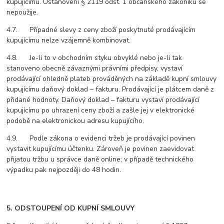
kupujícímu. Ustanovení § 2119 odst. 1 občanského zákoníku se
nepoužije.
4.7. Případné slevy z ceny zboží poskytnuté prodávajícím
kupujícímu nelze vzájemně kombinovat.
4.8. Je-li to v obchodním styku obvyklé nebo je-li tak
stanoveno obecně závaznými právními předpisy, vystaví
prodávající ohledně plateb prováděných na základě kupní smlouvy
kupujícímu daňový doklad – fakturu. Prodávající je plátcem daně z
přidané hodnoty. Daňový doklad – fakturu vystaví prodávající
kupujícímu po uhrazení ceny zboží a zašle jej v elektronické
podobě na elektronickou adresu kupujícího.
4.9. Podle zákona o evidenci tržeb je prodávající povinen
vystavit kupujícímu účtenku. Zároveň je povinen zaevidovat
přijatou tržbu u správce daně online; v případě technického
výpadku pak nejpozději do 48 hodin.
5. ODSTOUPENÍ OD KUPNÍ SMLOUVY