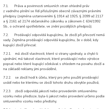
7.1. Práva a povinnosti smluvních stran ohledně práv
z vadného plnění se řídí příslušnými obecně závaznými právními
předpisy (zejména ustanoveními § 1914 až 1925, § 2099 až 2117
a § 2161 až 2174 občanského zákoníku a zákonem č. 634/1992
Sb., o ochraně spotřebitele, ve znění pozdějších předpisů).
7.2. Prodávající odpovídá kupujícímu, že zboží při převzetí nemá
vady. Zejména prodávající odpovídá kupujícímu, že v době, kdy
kupující zboží převzal:
7.2.1. má zboží vlastnosti, které si strany ujednaly, a chybí-li
ujednání, má takové vlastnosti, které prodávající nebo výrobce
popsal nebo které kupující očekával s ohledem na povahu zboží a
na základě reklamy jimi prováděné,
7.2.2. se zboží hodí k účelu, který pro jeho použití prodávající
uvádí nebo ke kterému se zboží tohoto druhu obvykle používá,
7.2.3. zboží odpovídá jakostí nebo provedením smluvenému
vzorku nebo předloze, byla-li jakost nebo provedení určeno podle
smluveného vzorku nebo předlohy,