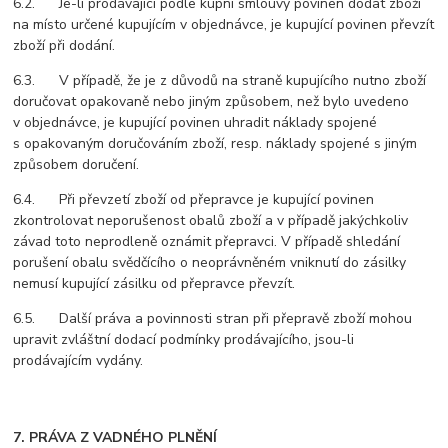
6.2. Je-li prodávající podle kupní smlouvy povinen dodat zboží
na místo určené kupujícím v objednávce, je kupující povinen převzít
zboží při dodání.
6.3. V případě, že je z důvodů na straně kupujícího nutno zboží
doručovat opakovaně nebo jiným způsobem, než bylo uvedeno
v objednávce, je kupující povinen uhradit náklady spojené
s opakovaným doručováním zboží, resp. náklady spojené s jiným
způsobem doručení.
6.4. Při převzetí zboží od přepravce je kupující povinen
zkontrolovat neporušenost obalů zboží a v případě jakýchkoliv
závad toto neprodleně oznámit přepravci. V případě shledání
porušení obalu svědčícího o neoprávněném vniknutí do zásilky
nemusí kupující zásilku od přepravce převzít.
6.5. Další práva a povinnosti stran při přepravě zboží mohou
upravit zvláštní dodací podmínky prodávajícího, jsou-li
prodávajícím vydány.
7. PRÁVA Z VADNÉHO PLNĚNÍ