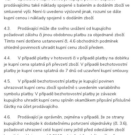
prodávajícímu také náklady spojené s balením a dodáním zboží ve
smluvené výši. Není-li uvedeno výslovně jinak, rozumí se dále
kupní cenou i náklady spojené s dodáním zboží.
4.3. Prodávající může dle svého uvážení od kupujícího
požadovat zálohu či jinou obdobnou platbu za objednané zboží.
Tímto není dotčeno ustanovení čl. 4.6 obchodních podmínek
ohledně povinnosti uhradit kupní cenu zboží předem.
4.4. V případě platby v hotovosti či v případě platby na dobírku
je kupní cena splatná při převzetí zboží. V případě bezhotovostní
platby je kupní cena splatná do 7 dnů od uzavření kupní smlouvy.
4.5. V případě bezhotovostní platby je kupující povinen
uhrazovat kupní cenu zboží společně s uvedením variabilního
symbolu platby. V případě bezhotovostní platby je závazek
kupujícího uhradit kupní cenu splněn okamžikem připsání příslušné
částky na účet prodávajícího.
4.6. Prodávající je oprávněn, zejména v případě, že ze strany
kupujícího nedojde k dodatečnému potvrzení objednávky (čl. 3.6),
požadovat uhrazení celé kupní ceny ještě před odesláním zboží