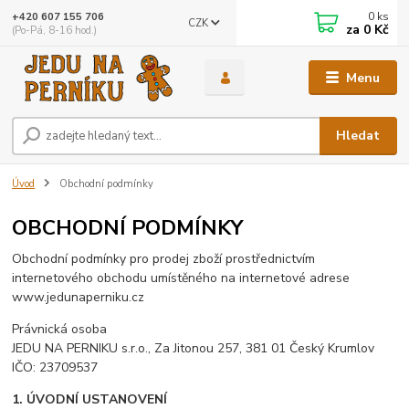
0
ks
+420 607 155 706
CZK
za
0 Kč
(Po-Pá, 8-16 hod.)
Menu
Hledat
Úvod
Obchodní podmínky
OBCHODNÍ PODMÍNKY
Obchodní podmínky pro prodej zboží prostřednictvím
internetového obchodu umístěného na internetové adrese
www.jedunaperniku.cz
Právnická osoba
JEDU NA PERNIKU s.r.o., Za Jitonou 257, 381 01 Český Krumlov
IČO: 23709537
1. ÚVODNÍ USTANOVENÍ