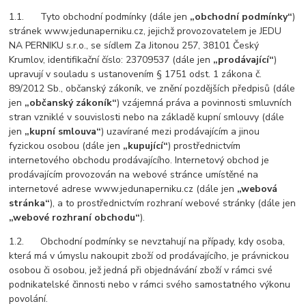
1.1. Tyto obchodní podmínky (dále jen
„obchodní podmínky“
)
stránek www.jedunaperniku.cz, jejichž provozovatelem je JEDU
NA PERNIKU s.r.o., se sídlem
Za Jitonou 257, 38101 Český
Krumlov
, identifikační číslo:
23709537
(dále jen
„prodávající“
)
upravují v souladu s ustanovením § 1751 odst. 1 zákona č.
89/2012 Sb., občanský zákoník, ve znění pozdějších předpisů (dále
jen
„občanský zákoník“
) vzájemná práva a povinnosti smluvních
stran vzniklé v souvislosti nebo na základě kupní smlouvy (dále
jen
„kupní smlouva“
) uzavírané mezi prodávajícím a jinou
fyzickou osobou (dále jen
„kupující“
) prostřednictvím
internetového obchodu prodávajícího. Internetový obchod je
prodávajícím provozován na webové stránce umístěné na
internetové adrese www.jedunaperniku.cz (dále jen
„webová
stránka“
), a to prostřednictvím rozhraní webové stránky (dále jen
„webové rozhraní obchodu“
).
1.2. Obchodní podmínky se nevztahují na případy, kdy osoba,
která má v úmyslu nakoupit zboží od prodávajícího, je právnickou
osobou či osobou, jež jedná při objednávání zboží v rámci své
podnikatelské činnosti nebo v rámci svého samostatného výkonu
povolání.