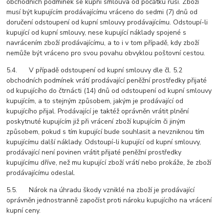
obchodních podmínek se kupní smlouva od počátku ruší. Zboží
musí být kupujícím prodávajícímu vráceno do sedmi (7) dnů od
doručení odstoupení od kupní smlouvy prodávajícímu. Odstoupí-li
kupující od kupní smlouvy, nese kupující náklady spojené s
navrácením zboží prodávajícímu, a to i v tom případě, kdy zboží
nemůže být vráceno pro svou povahu obvyklou poštovní cestou.
5.4. V případě odstoupení od kupní smlouvy dle čl. 5.2
obchodních podmínek vrátí prodávající peněžní prostředky přijaté
od kupujícího do čtrnácti (14) dnů od odstoupení od kupní smlouvy
kupujícím, a to stejným způsobem, jakým je prodávající od
kupujícího přijal. Prodávající je taktéž oprávněn vrátit plnění
poskytnuté kupujícím již při vrácení zboží kupujícím či jiným
způsobem, pokud s tím kupující bude souhlasit a nevzniknou tím
kupujícímu další náklady. Odstoupí-li kupující od kupní smlouvy,
prodávající není povinen vrátit přijaté peněžní prostředky
kupujícímu dříve, než mu kupující zboží vrátí nebo prokáže, že zboží
prodávajícímu odeslal.
5.5. Nárok na úhradu škody vzniklé na zboží je prodávající
oprávněn jednostranně započíst proti nároku kupujícího na vrácení
kupní ceny.