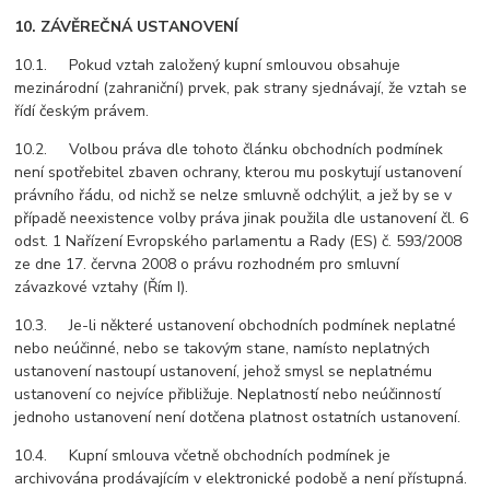
10. ZÁVĚREČNÁ USTANOVENÍ
10.1. Pokud vztah založený kupní smlouvou obsahuje
mezinárodní (zahraniční) prvek, pak strany sjednávají, že vztah se
řídí českým právem.
10.2. Volbou práva dle tohoto článku obchodních podmínek
není spotřebitel zbaven ochrany, kterou mu poskytují ustanovení
právního řádu, od nichž se nelze smluvně odchýlit, a jež by se v
případě neexistence volby práva jinak použila dle ustanovení čl. 6
odst. 1 Nařízení Evropského parlamentu a Rady (ES) č. 593/2008
ze dne 17. června 2008 o právu rozhodném pro smluvní
závazkové vztahy (Řím I).
10.3. Je-li některé ustanovení obchodních podmínek neplatné
nebo neúčinné, nebo se takovým stane, namísto neplatných
ustanovení nastoupí ustanovení, jehož smysl se neplatnému
ustanovení co nejvíce přibližuje. Neplatností nebo neúčinností
jednoho ustanovení není dotčena platnost ostatních ustanovení.
10.4. Kupní smlouva včetně obchodních podmínek je
archivována prodávajícím v elektronické podobě a není přístupná.