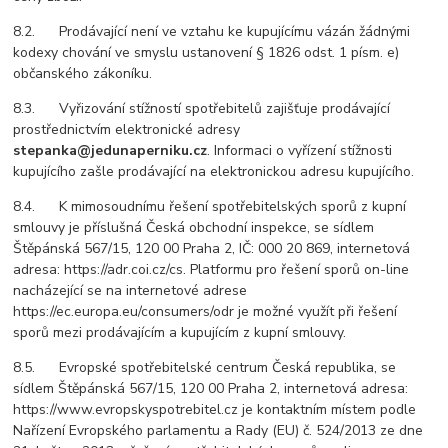
8.2. Prodávající není ve vztahu ke kupujícímu vázán žádnými
kodexy chování ve smyslu ustanovení § 1826 odst. 1 písm. e)
občanského zákoníku.
8.3. Vyřizování stížností spotřebitelů zajišťuje prodávající
prostřednictvím elektronické adresy
stepanka@jedunaperniku.cz
. Informaci o vyřízení stížnosti
kupujícího zašle prodávající na elektronickou adresu kupujícího.
8.4. K mimosoudnímu řešení spotřebitelských sporů z kupní
smlouvy je příslušná Česká obchodní inspekce, se sídlem
Štěpánská 567/15, 120 00 Praha 2, IČ: 000 20 869, internetová
adresa: https://adr.coi.cz/cs. Platformu pro řešení sporů on-line
nacházející se na internetové adrese
https://ec.europa.eu/consumers/odr je možné využít při řešení
sporů mezi prodávajícím a kupujícím z kupní smlouvy.
8.5. Evropské spotřebitelské centrum Česká republika, se
sídlem Štěpánská 567/15, 120 00 Praha 2, internetová adresa:
https://www.evropskyspotrebitel.cz je kontaktním místem podle
Nařízení Evropského parlamentu a Rady (EU) č. 524/2013 ze dne