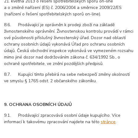
21. května 2013 o řešení spotřebitelských sporů on-line
a o změně nařízení (ES) č. 2006/2004 a směrnice 2009/22/ES
(nařízení o řešení spotřebitelských sporů on-line).
8.6. Prodávající je oprávněn k prodeji zboží na základě
živnostenského oprávnění. Živnostenskou kontrolu provádí v rámci
své působnosti příslušný živnostenský úřad. Dozor nad oblastí
ochrany osobních údajů vykonává Úřad pro ochranu osobních
údajů. Česká obchodní inspekce vykonává ve vymezeném rozsahu
mimo jiné dozor nad dodržováním zákona č. 634/1992 Sb., o
ochraně spotřebitele, ve znění pozdějších předpisů.
8.7. Kupující tímto přebírá na sebe nebezpečí změny okolností
ve smyslu § 1765 odst. 2 občanského zákoníku.
9. OCHRANA OSOBNÍCH ÚDAJŮ
9.1. Prodávající zpracovává osobní údaje kupujícího. Více
informací k takovému zpracování najdete na této
stránce
.