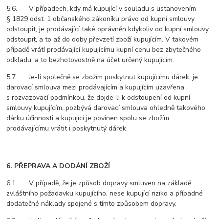
5.6. V případech, kdy má kupující v souladu s ustanovením
§ 1829 odst. 1 občanského zákoníku právo od kupní smlouvy
odstoupit, je prodávající také oprávněn kdykoliv od kupní smlouvy
odstoupit, a to až do doby převzetí zboží kupujícím. V takovém
případě vrátí prodávající kupujícímu kupní cenu bez zbytečného
odkladu, a to bezhotovostně na účet určený kupujícím.
5.7. Je-li společně se zbožím poskytnut kupujícímu dárek, je
darovací smlouva mezi prodávajícím a kupujícím uzavřena
s rozvazovací podmínkou, že dojde-li k odstoupení od kupní
smlouvy kupujícím, pozbývá darovací smlouva ohledně takového
dárku účinnosti a kupující je povinen spolu se zbožím
prodávajícímu vrátit i poskytnutý dárek.
6. PŘEPRAVA A DODÁNÍ ZBOŽÍ
6.1. V případě, že je způsob dopravy smluven na základě
zvláštního požadavku kupujícího, nese kupující riziko a případné
dodatečné náklady spojené s tímto způsobem dopravy.