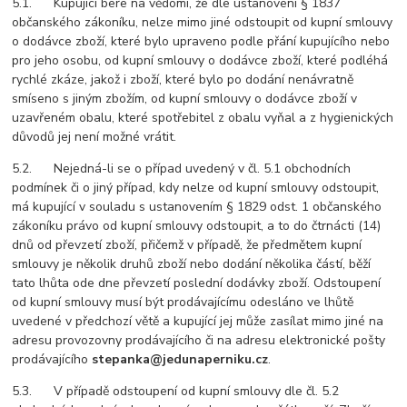
5.1. Kupující bere na vědomí, že dle ustanovení § 1837
občanského zákoníku, nelze mimo jiné odstoupit od kupní smlouvy
o dodávce zboží, které bylo upraveno podle přání kupujícího nebo
pro jeho osobu, od kupní smlouvy o dodávce zboží, které podléhá
rychlé zkáze, jakož i zboží, které bylo po dodání nenávratně
smíseno s jiným zbožím, od kupní smlouvy o dodávce zboží v
uzavřeném obalu, které spotřebitel z obalu vyňal a z hygienických
důvodů jej není možné vrátit.
5.2. Nejedná-li se o případ uvedený v čl. 5.1 obchodních
podmínek či o jiný případ, kdy nelze od kupní smlouvy odstoupit,
má kupující v souladu s ustanovením § 1829 odst. 1 občanského
zákoníku právo od kupní smlouvy odstoupit, a to do čtrnácti (14)
dnů od převzetí zboží, přičemž v případě, že předmětem kupní
smlouvy je několik druhů zboží nebo dodání několika částí, běží
tato lhůta ode dne převzetí poslední dodávky zboží. Odstoupení
od kupní smlouvy musí být prodávajícímu odesláno ve lhůtě
uvedené v předchozí větě a kupující jej může zasílat mimo jiné na
adresu provozovny prodávajícího či na adresu elektronické pošty
prodávajícího
stepanka@jedunaperniku.cz
.
5.3. V případě odstoupení od kupní smlouvy dle čl. 5.2