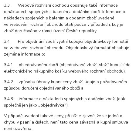
3.3. Webové rozhraní obchodu obsahuje také informace
o nákladech spojených s balením a dodáním zboží. Informace o
nákladech spojených s balením a dodáním zboží uvedené
ve webovém rozhraní obchodu platí pouze v případech, kdy je
zboží doručováno v rámci území České republiky.
3.4. Pro objednání zboží vyplní kupující objednávkový formulář
ve webovém rozhraní obchodu. Objednávkový formulář obsahuje
zejména informace o:
3.4.1. objednávaném zboží (objednávané zboží „vloží“ kupující do
elektronického nákupního košíku webového rozhraní obchodu),
3.4.2. způsobu úhrady kupní ceny zboží, údaje o požadovaném
způsobu doručení objednávaného zboží a
3.4.3. informace o nákladech spojených s dodáním zboží (dále
společně jen jako
„objednávka“
).
V případě uvedení takové ceny, při níž je zjevné, že se jedná o
chybu v psaní a číslech, není tato cena závazná a kupní smlouva
není uzavřena.