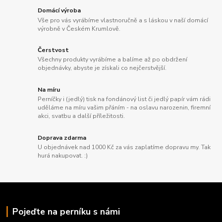
Domácí výroba
Vše pro vás vyrábíme vlastnoručně a s láskou v naší domácí
výrobně v Českém Krumlově.
Čerstvost
Všechny produkty vyrábíme a balíme až po obdržení
objednávky, abyste je získali co nejčerstvější.
Na míru
Perníčky i (jedlý) tisk na fondánový list či jedlý papír vám rádi
uděláme na míru vašim přáním - na oslavu narozenin, firemní
akci, svatbu a další příležitosti.
Doprava zdarma
U objednávek nad 1000 Kč za vás zaplatíme dopravu my. Tak
hurá nakupovat. :)
Pojeďte na perníku s námi