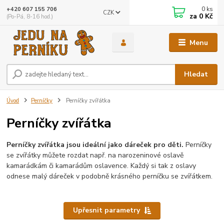
0
ks
+420 607 155 706
CZK
za
0 Kč
(Po-Pá, 8-16 hod.)
Menu
Hledat
Úvod
Perníčky
Perníčky zvířátka
Perníčky zvířátka
Perníčky zvířátka jsou ideální jako dáreček pro děti.
Perníčky
se zvířátky můžete rozdat např. na narozeninové oslavě
kamarádkám či kamarádům oslavence. Každý si tak z oslavy
odnese malý dáreček v podobně krásného perníčku se zvířátkem.
Upřesnit parametry