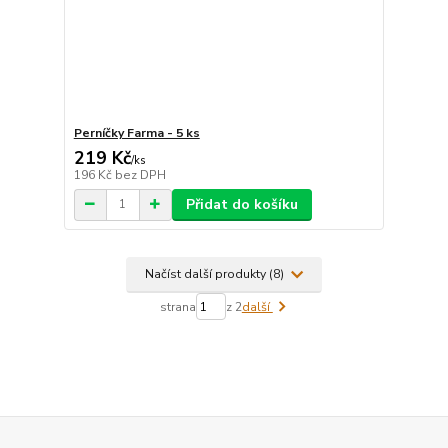
Perníčky Farma - 5 ks
219 Kč
/
ks
196 Kč
bez DPH
Přidat do košíku
Načíst další produkty (8)
strana
z 2
další