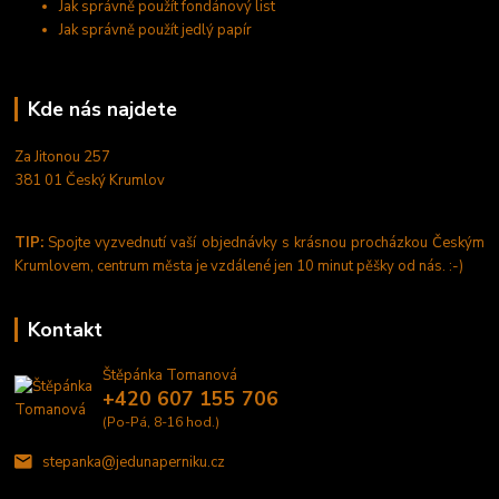
Jak správně použít fondánový list
Jak správně použít jedlý papír
Kde nás najdete
Za Jitonou 257
381 01 Český Krumlov
TIP:
Spojte vyzvednutí vaší objednávky s krásnou procházkou Českým
Krumlovem, centrum města je vzdálené jen 10 minut pěšky od nás. :-)
Kontakt
Štěpánka Tomanová
+420 607 155 706
(Po-Pá, 8-16 hod.)
stepanka@jedunaperniku.cz