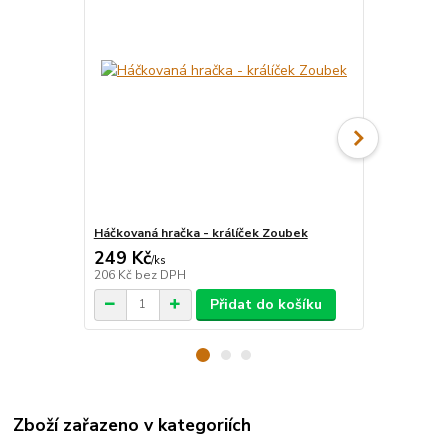
Háčkovaná hračka - králíček Zoubek
Fondánový li
249 Kč
125 Kč
/
ks
/
ks
206 Kč
bez DPH
112 Kč
bez 
Přidat do košíku
Zboží zařazeno v kategoriích