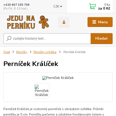
0
ks
+420 607 155 706
CZK
za
0 Kč
(Po-Pá, 8-16 hod.)
Menu
Hledat
Úvod
Perníčky
Perníčky zvířátka
Perníček Králíček
Perníček Králíček
Perníček Králíček je roztomilý perníček s obrázkem zvířátka. Průměr
perníčku je 5 cm. Perníčky pečeme a zdobíme fondánovým listem s