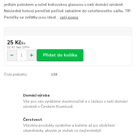
jedlým potiskem a ručně královskou glazurou v naší domácí výrobně.
Následně hotový perníček pečlivě zabalíme do celofánového sáčku. TIP:
Perníčky se zvířátky jsou ideál...
celý popis
25 Kč
/
ks
22 Kč
bez DPH
Přidat do košíku
Číslo produktu:
139
Domácí výroba
Vše pro vás vyrábíme vlastnoručně a s láskou v naší domácí
výrobně v Českém Krumlově.
Čerstvost
Všechny produkty vyrábíme a balíme až po obdržení
objednávky, abyste je získali co nejčerstvější.