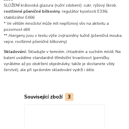
SLOŽENÍ královská glazura (ruční zdobení): cukr, rýžový škrob,
rostlinné pšeničné bílkoviny
, regulátor kyselosti E336i,
stabilizátor E466
* Ve větším množství může mít nepříznivý vliv na aktivitu a
pozornost dětí
** Alergeny jsou v textu výše zvýrazněny tučně (pšeničná mouka,
vejce, rostlinné pšeničné bílkoviny)
Skladování:
Skladujte v temném, chladném a suchém místě. Na
balení uvádíme standardně tříměsíční trvanlivost (perníčky
vyrábíme až po obdržení objednávky, takže je dostanete vždy
čerstvé), ale při správném skladování vydrží i déle.
Související zboží
3