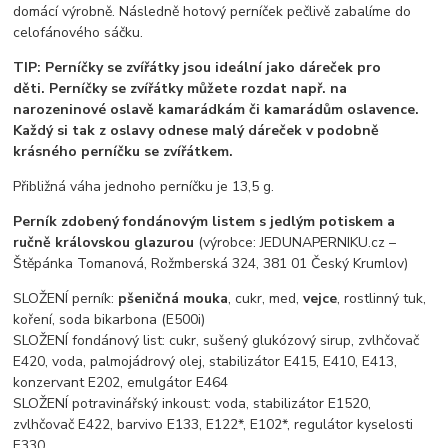
domácí výrobně. Následně hotový perníček pečlivě zabalíme do
celofánového sáčku.
TIP: Perníčky se zvířátky jsou ideální jako dáreček pro
děti. Perníčky se zvířátky můžete rozdat např. na
narozeninové oslavě kamarádkám či kamarádům oslavence.
Každý si tak z oslavy odnese malý dáreček v podobně
krásného perníčku se zvířátkem.
Přibližná váha jednoho perníčku je 13,5 g.
Perník zdobený fondánovým listem s jedlým potiskem a
ručně královskou glazurou
(výrobce: JEDUNAPERNIKU.cz –
Štěpánka Tomanová, Rožmberská 324, 381 01 Český Krumlov)
SLOŽENÍ perník:
pšeničná mouka
, cukr, med,
vejce
, rostlinný tuk,
koření, soda bikarbona (E500i)
SLOŽENÍ fondánový list: cukr, sušený glukózový sirup, zvlhčovač
E420, voda, palmojádrový olej, stabilizátor E415, E410, E413,
konzervant E202, emulgátor E464
SLOŽENÍ potravinářský inkoust: voda, stabilizátor E1520,
zvlhčovač E422, barvivo E133, E122*, E102*, regulátor kyselosti
E330