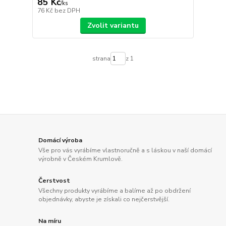
85 Kč
/
ks
76 Kč
bez DPH
Zvolit variantu
strana
z 1
Domácí výroba
Vše pro vás vyrábíme vlastnoručně a s láskou v naší domácí
výrobně v Českém Krumlově.
Čerstvost
Všechny produkty vyrábíme a balíme až po obdržení
objednávky, abyste je získali co nejčerstvější.
Na míru