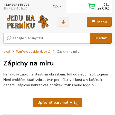
0
ks
+420 607 155 706
CZK
za
0 Kč
(Po-Pá, 8-16 hod.)
Menu
Hledat
Úvod
Perníkové zápichy do dortů
Zápichy na míru
Zápichy na míru
Perníkový zápich s vlastním obrázkem, fotkou nebo např. logem?
Není problém, stačí vybrat tvar perníčku, velikost a v košíku k
danému zápichu nahrát váš obrázek, fotku nebo logo. :-)
Upřesnit parametry