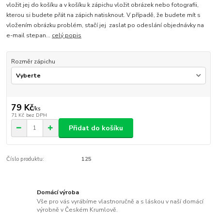
vložit jej do košíku a v košíku k zápichu vložit obrázek nebo fotografii,
kterou si budete přát na zápich natisknout. V případě, že budete mít s
vložením obrázku problém, stačí jej zaslat po odeslání objednávky na
e-mail stepan...
celý popis
Rozměr zápichu
79 Kč
/
ks
71 Kč
bez DPH
Přidat do košíku
Číslo produktu:
125
Domácí výroba
Vše pro vás vyrábíme vlastnoručně a s láskou v naší domácí
výrobně v Českém Krumlově.