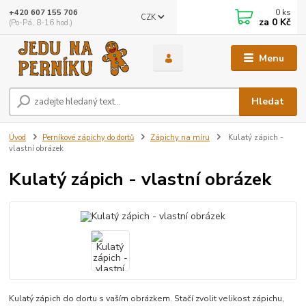
0
ks
+420 607 155 706
CZK
za
0 Kč
(Po-Pá, 8-16 hod.)
Menu
Hledat
Úvod
Perníkové zápichy do dortů
Zápichy na míru
Kulatý zápich -
vlastní obrázek
Kulatý zápich - vlastní obrázek
Kulatý zápich do dortu s vaším obrázkem. Stačí zvolit velikost zápichu,