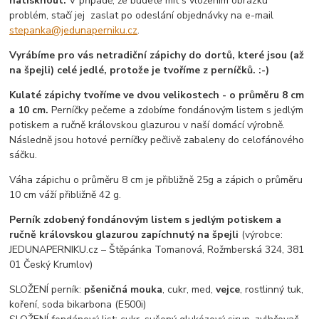
natisknout.
V případě, že budete mít s vložením obrázku
problém, stačí jej zaslat po odeslání objednávky na e-mail
stepanka@jedunaperniku.cz
.
Vyrábíme pro vás netradiční zápichy do dortů, které jsou (až
na špejli) celé jedlé, protože je tvoříme z perníčků. :-)
Kulaté zápichy tvoříme ve dvou velikostech - o průměru 8 cm
a 10 cm.
Perníčky pečeme a zdobíme fondánovým listem s jedlým
potiskem a ručně královskou glazurou v naší domácí výrobně.
Následně jsou hotové perníčky pečlivě zabaleny do celofánového
sáčku.
Váha zápichu o průměru 8 cm je přibližně 25g a zápich o průměru
10 cm váží přibližně 42 g.
Perník zdobený fondánovým listem s jedlým potiskem a
ručně královskou glazurou zapíchnutý na špejli
(výrobce:
JEDUNAPERNIKU.cz – Štěpánka Tomanová, Rožmberská 324, 381
01 Český Krumlov)
SLOŽENÍ perník:
pšeničná mouka
, cukr, med,
vejce
, rostlinný tuk,
koření, soda bikarbona (E500i)