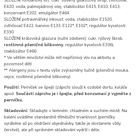
SLOŽENÍ fondánový list: cukr, sušený glukózový sirup, zvlhčovač
E420, voda, palmojádrový olej, stabilizátor E415, E410, E413,
konzervant E202, emulgátor E464
SLOŽENÍ potravinářský inkoust: voda, stabilizátor E1520,
zvlhčovač E422, barvivo E133, E122*, E102*, regulátor kyselosti
E330
SLOŽENÍ královská glazura (ruční zdobení): cukr, rýžový škrob,
rostlinné pšeničné bílkoviny
, regulátor kyselosti E336i,
stabilizátor E466
* Ve větším množství může mít nepříznivý vliv na aktivitu a
pozornost dětí
** Alergeny jsou v textu výše zvýrazněny tučně (pšeničná mouka,
vejce, rostlinné pšeničné bílkoviny)
Použití:
Perníček se špejlí (zápich) slouží k ozdobě dortu, koláče
apod.
Součástí zápichu je i špejle, před konzumací ji vyjměte z
perníčku.
Skladování:
Skladujte v temném, chladném a suchém místě. Na
balení uvádíme standardně tříměsíční trvanlivost (perníčky
vyrábíme až po obdržení objednávky, takže je dostanete vždy
čerstvé), ale při správném skladování vydrží i déle.