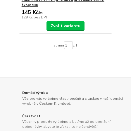
Fondánový list - Čtyři srdíčka pro zaměstnance
školy MIX
145 Kč
/
ks
129 Kč
bez DPH
Zvolit variantu
strana
z 1
Domácí výroba
Vše pro vás vyrábíme vlastnoručně a s láskou v naší domácí
výrobně v Českém Krumlově.
Čerstvost
Všechny produkty vyrábíme a balíme až po obdržení
objednávky, abyste je získali co nejčerstvější.