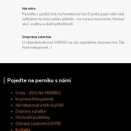
Na míru
Perníčky i (jedlý) tisk na fondánový list či jedlý papír vám rádi
uděláme na míru vašim přáním - na oslavu narozenin, firemní
akci, svatbu a další příležitosti.
Doprava zdarma
U objednávek nad 1000 Kč za vás zaplatíme dopravu my. Tak
hurá nakupovat. :)
Pojeďte na perníku s námi
O nás - JEDU NA PERNÍKU
Inspirace (fotogalerie)
Jak nakupovat a tisk na přání
Doprava a platba
Obchodní podmínky
Ochrana soukromí (GDPR)
Kontakty