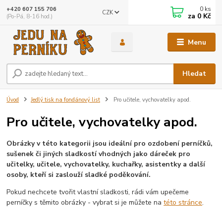
0
ks
+420 607 155 706
CZK
za
0 Kč
(Po-Pá, 8-16 hod.)
Menu
Hledat
Úvod
Jedlý tisk na fondánový list
Pro učitele, vychovatelky apod.
Pro učitele, vychovatelky apod.
Obrázky v této kategorii jsou ideální pro ozdobení perníčků,
sušenek či jiných sladkostí vhodných jako dáreček pro
učitelky, učitele, vychovatelky, kuchařky, asistentky a další
osoby, kteří si zaslouží sladké poděkování.
Pokud nechcete tvořit vlastní sladkosti, rádi vám upečeme
perníčky s těmito obrázky - vybrat si je můžete na
této stránce
.