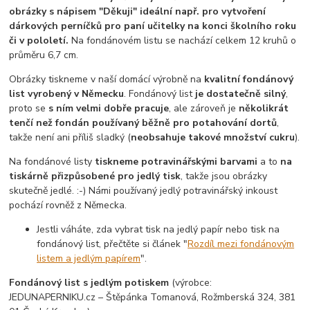
obrázky s nápisem "Děkuji" ideální např. pro vytvoření
dárkových perníčků pro paní učitelky na konci školního roku
či v pololetí.
Na fondánovém listu se nachází celkem 12 kruhů o
průměru 6,7 cm.
Obrázky tiskneme v naší domácí výrobně na
kvalitní fondánový
list vyrobený v Německu
. Fondánový list
je dostatečně silný
,
proto se
s ním velmi dobře pracuje
, ale zároveň je
několikrát
tenčí než fondán používaný běžně pro potahování dortů
,
takže není ani příliš sladký (
neobsahuje takové množství cukru
).
Na fondánové listy
tiskneme potravinářskými barvami
a to
na
tiskárně přizpůsobené pro jedlý tisk
, takže jsou obrázky
skutečně jedlé. :-) Námi používaný jedlý potravinářský inkoust
pochází rovněž z Německa.
Jestli váháte, zda vybrat tisk na jedlý papír nebo tisk na
fondánový list, přečtěte si článek "
Rozdíl mezi fondánovým
listem a jedlým papírem
".
Fondánový list s jedlým potiskem
(výrobce:
JEDUNAPERNIKU.cz – Štěpánka Tomanová, Rožmberská 324, 381