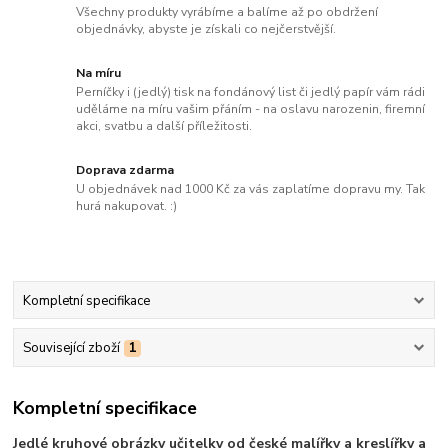
Všechny produkty vyrábíme a balíme až po obdržení
objednávky, abyste je získali co nejčerstvější.
Na míru
Perníčky i (jedlý) tisk na fondánový list či jedlý papír vám rádi
uděláme na míru vašim přáním - na oslavu narozenin, firemní
akci, svatbu a další příležitosti.
Doprava zdarma
U objednávek nad 1000 Kč za vás zaplatíme dopravu my. Tak
hurá nakupovat. :)
Kompletní specifikace
Související zboží
1
Kompletní specifikace
Jedlé kruhové obrázky učitelky od české malířky a kreslířky a