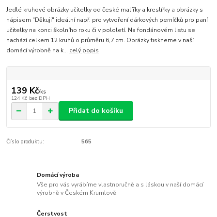
Jedlé kruhové obrázky učitelky od české malířky a kreslířky a obrázky s
nápisem "Děkuji" ideální např. pro vytvoření dárkových perníčků pro paní
učitelky na konci školního roku či v pololetí. Na fondánovém listu se
nachází celkem 12 kruhů o průměru 6,7 cm. Obrázky tiskneme v naší
domácí výrobně na k...
celý popis
139 Kč
/
ks
124 Kč
bez DPH
Přidat do košíku
Číslo produktu:
565
Domácí výroba
Vše pro vás vyrábíme vlastnoručně a s láskou v naší domácí
výrobně v Českém Krumlově.
Čerstvost