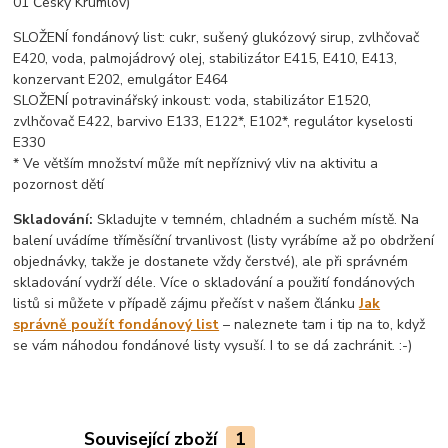
01 Český Krumlov)
SLOŽENÍ fondánový list: cukr, sušený glukózový sirup, zvlhčovač
E420, voda, palmojádrový olej, stabilizátor E415, E410, E413,
konzervant E202, emulgátor E464
SLOŽENÍ potravinářský inkoust: voda, stabilizátor E1520,
zvlhčovač E422, barvivo E133, E122*, E102*, regulátor kyselosti
E330
* Ve větším množství může mít nepříznivý vliv na aktivitu a
pozornost dětí
Skladování:
Skladujte v temném, chladném a suchém místě. Na
balení uvádíme tříměsíční trvanlivost (listy vyrábíme až po obdržení
objednávky, takže je dostanete vždy čerstvé), ale při správném
skladování vydrží déle. Více o skladování a použití fondánových
listů si můžete v případě zájmu přečíst v našem článku
Jak
správně použít fondánový list
– naleznete tam i tip na to, když
se vám náhodou fondánové listy vysuší. I to se dá zachránit. :-)
Související zboží
1