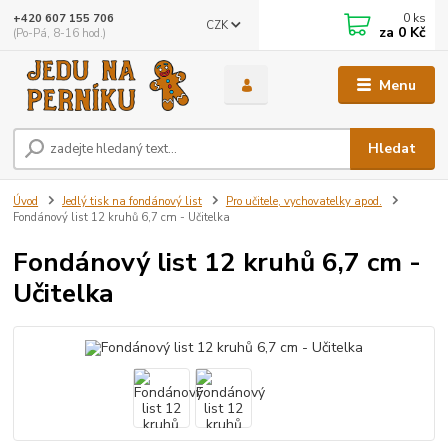
0
ks
+420 607 155 706
CZK
za
0 Kč
(Po-Pá, 8-16 hod.)
Menu
Hledat
Úvod
Jedlý tisk na fondánový list
Pro učitele, vychovatelky apod.
Fondánový list 12 kruhů 6,7 cm - Učitelka
Fondánový list 12 kruhů 6,7 cm -
Učitelka