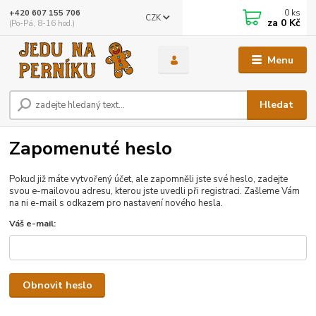
0
ks
+420 607 155 706
CZK
za
0 Kč
(Po-Pá, 8-16 hod.)
Menu
Hledat
Zapomenuté heslo
Pokud již máte vytvořený účet, ale zapomněli jste své heslo, zadejte
svou e-mailovou adresu, kterou jste uvedli při registraci. Zašleme Vám
na ni e-mail s odkazem pro nastavení nového hesla.
Váš e-mail:
Obnovit heslo