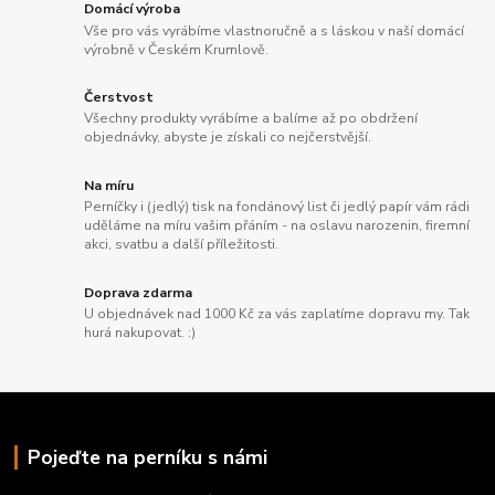
Domácí výroba
Vše pro vás vyrábíme vlastnoručně a s láskou v naší domácí
výrobně v Českém Krumlově.
Čerstvost
Všechny produkty vyrábíme a balíme až po obdržení
objednávky, abyste je získali co nejčerstvější.
Na míru
Perníčky i (jedlý) tisk na fondánový list či jedlý papír vám rádi
uděláme na míru vašim přáním - na oslavu narozenin, firemní
akci, svatbu a další příležitosti.
Doprava zdarma
U objednávek nad 1000 Kč za vás zaplatíme dopravu my. Tak
hurá nakupovat. :)
Pojeďte na perníku s námi