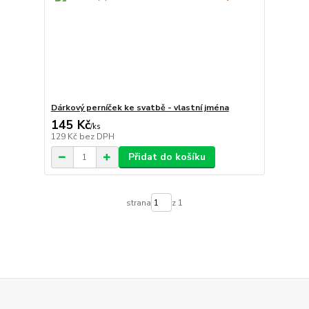
Dárkový perníček ke svatbě - vlastní jména
145 Kč
/
ks
129 Kč
bez DPH
Přidat do košíku
strana
z 1