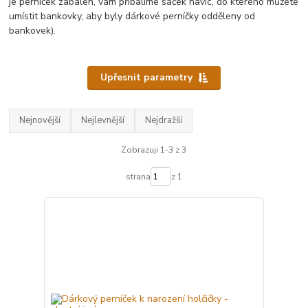
je perníček zabalen, vám přibalíme sáček navíc, do kterého můžete
umístit bankovky, aby byly dárkové perníčky odděleny od
bankovek).
Upřesnit parametry
Nejnovější
Nejlevnější
Nejdražší
Zobrazuji 1-3 z 3
strana
z 1