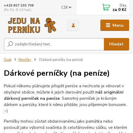
0
ks
+420 607 155 706
CZK
za
0 Kč
(Po-Pá, 8-16 hod.)
Menu
Hledat
Úvod
Perníčky
Dárkové perníčky (na peníze)
Dárkové perníčky (na peníze)
Pokud někomu plánujete přispět peníze a nechcete je věnovat v
obyčejné obálce, můžete k jejich darování použít
náš originální
dárkový perníček na peníze
. Samotný perníček je krásným
dárkem a penízky, které k němu přidáte, jsou příjemným bonusem.
:-)
Perníčky mohou zůstat obdarovanému jako památka nebo
poslouží jako výborná svačinka (k celofánovému sáčku, ve kterém