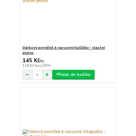
Dárkový perníček k narození holčičky - vlastní
jméno
145 Kč
/
ks
129 Kč
bez DPH
Přidat do košíku