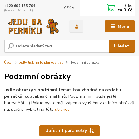
0
ks
+420 607 155 706
CZK
za
0 Kč
(Po-Pá, 8-16 hod.)
Menu
Hledat
Úvod
Jedlý tisk na fondánový list
Podzimní obrázky
Podzimní obrázky
Jedlé obrázky s podzimní tématikou vhodné na ozdobu
perníčků, cupcakes či muffinů.
Podzim s nimi bude ještě
barevnější. :-) Pokud byste měli zájem o vytištění vlastních obrázků
na, stačí si vybrat na této
stránce
.
Upřesnit parametry