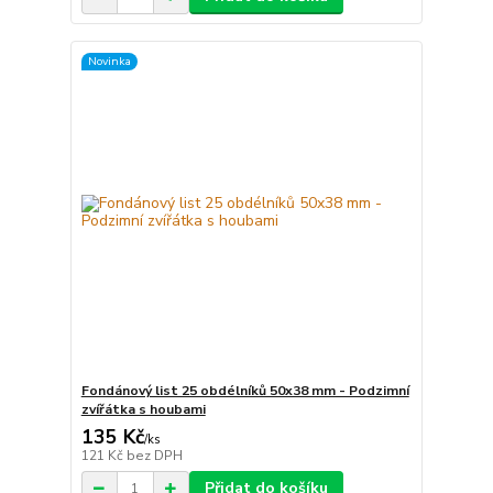
Novinka
Fondánový list 25 obdélníků 50x38 mm - Podzimní
zvířátka s houbami
135 Kč
/
ks
121 Kč
bez DPH
Přidat do košíku