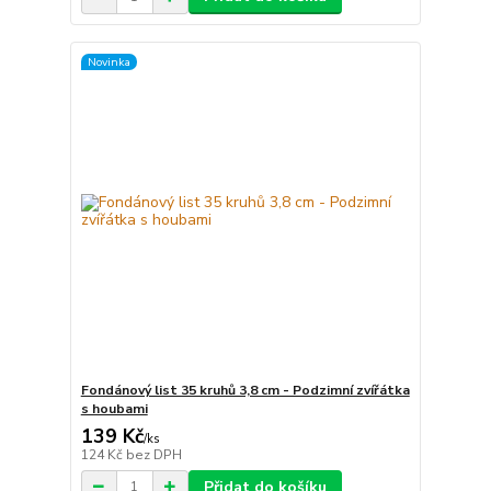
Novinka
Fondánový list 35 kruhů 3,8 cm - Podzimní zvířátka
s houbami
139 Kč
/
ks
124 Kč
bez DPH
Přidat do košíku