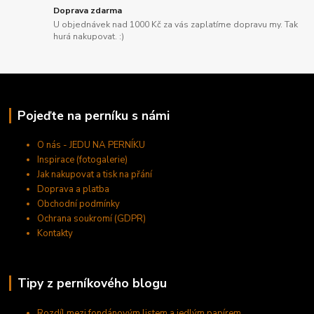
Doprava zdarma
U objednávek nad 1000 Kč za vás zaplatíme dopravu my. Tak
hurá nakupovat. :)
Pojeďte na perníku s námi
O nás - JEDU NA PERNÍKU
Inspirace (fotogalerie)
Jak nakupovat a tisk na přání
Doprava a platba
Obchodní podmínky
Ochrana soukromí (GDPR)
Kontakty
Tipy z perníkového blogu
Rozdíl mezi fondánovým listem a jedlým papírem