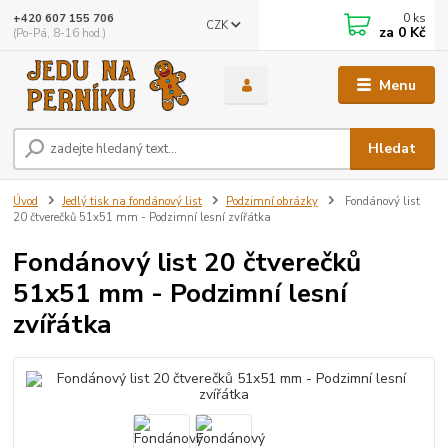
0
ks
+420 607 155 706
CZK
za
0 Kč
(Po-Pá, 8-16 hod.)
Menu
Hledat
Úvod
Jedlý tisk na fondánový list
Podzimní obrázky
Fondánový list
20 čtverečků 51x51 mm - Podzimní lesní zvířátka
Fondánový list 20 čtverečků
51x51 mm - Podzimní lesní
zvířátka