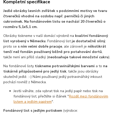
Kompletní specifikace
Jedlé obrázky lesních zvířátek s podzimními motivy ve tvaru
čtverečků vhodné na ozdobu např. perníčků či jiných
cukrovinek. Na fondánovém listu se nachází 20 čtverečků o
rozměru 5,1x5,1 cm.
Obrázky tiskneme v naší domácí výrobně na
kvalitní fondánový
list vyrobený v Německu
. Fondánový list
je dostatečně silný
,
proto se
s ním velmi dobře pracuje
, ale zároveň je
několikrát
tenčí než fondán používaný běžně pro potahování dortů
,
takže není ani příliš sladký (
neobsahuje takové množství cukru
).
Na fondánové listy
tiskneme potravinářskými barvami
a to
na
tiskárně přizpůsobené pro jedlý tisk
, takže jsou obrázky
skutečně jedlé. :-) Námi používaný jedlý potravinářský inkoust
pochází rovněž z Německa.
Jestli váháte, zda vybrat tisk na jedlý papír nebo tisk na
fondánový list, přečtěte si článek "
Rozdíl mezi fondánovým
listem a jedlým papírem
".
Fondánový list s jedlým potiskem
(výrobce: