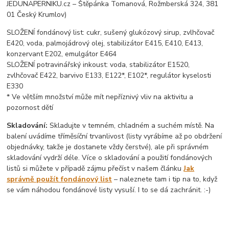
JEDUNAPERNIKU.cz – Štěpánka Tomanová, Rožmberská 324, 381
01 Český Krumlov)
SLOŽENÍ fondánový list: cukr, sušený glukózový sirup, zvlhčovač
E420, voda, palmojádrový olej, stabilizátor E415, E410, E413,
konzervant E202, emulgátor E464
SLOŽENÍ potravinářský inkoust: voda, stabilizátor E1520,
zvlhčovač E422, barvivo E133, E122*, E102*, regulátor kyselosti
E330
* Ve větším množství může mít nepříznivý vliv na aktivitu a
pozornost dětí
Skladování:
Skladujte v temném, chladném a suchém místě. Na
balení uvádíme tříměsíční trvanlivost (listy vyrábíme až po obdržení
objednávky, takže je dostanete vždy čerstvé), ale při správném
skladování vydrží déle. Více o skladování a použití fondánových
listů si můžete v případě zájmu přečíst v našem článku
Jak
správně použít fondánový list
– naleznete tam i tip na to, když
se vám náhodou fondánové listy vysuší. I to se dá zachránit. :-)