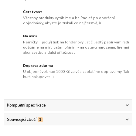
Čerstvost
Všechny produkty vyrábíme a balíme až po obdržení
objednávky, abyste je získali co nejčerstvější.
Na míru
Perníčky i (jedlý) tisk na fondánový list či jedlý papír vám rádi
uděláme na míru vašim přáním - na oslavu narozenin, firemní
akci, svatbu a další příležitosti.
Doprava zdarma
U objednávek nad 1000 Kč za vás zaplatíme dopravu my. Tak
hurá nakupovat. :)
Kompletní specifikace
Související zboží
1