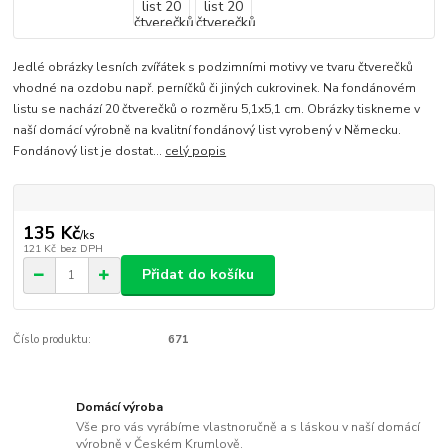
Jedlé obrázky lesních zvířátek s podzimními motivy ve tvaru čtverečků
vhodné na ozdobu např. perníčků či jiných cukrovinek. Na fondánovém
listu se nachází 20 čtverečků o rozměru 5,1x5,1 cm. Obrázky tiskneme v
naší domácí výrobně na kvalitní fondánový list vyrobený v Německu.
Fondánový list je dostat...
celý popis
135 Kč
/
ks
121 Kč
bez DPH
Přidat do košíku
Číslo produktu:
671
Domácí výroba
Vše pro vás vyrábíme vlastnoručně a s láskou v naší domácí
výrobně v Českém Krumlově.