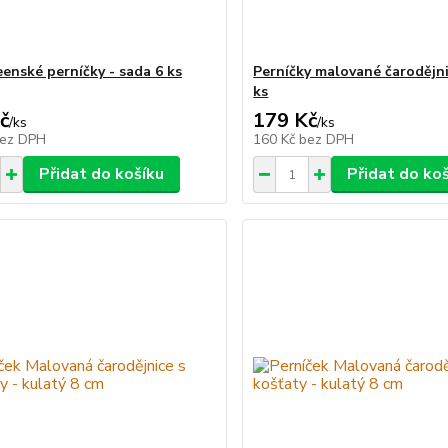
enské perníčky - sada 6 ks
Perníčky malované čarodějni
ks
č
179 Kč
/
ks
/
ks
ez DPH
160 Kč
bez DPH
Přidat do košíku
Přidat do ko