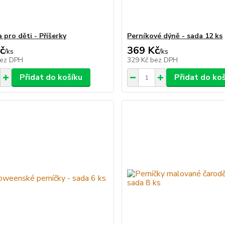
 pro děti - Příšerky
Perníkové dýně - sada 12 ks
č
369 Kč
/
ks
/
ks
ez DPH
329 Kč
bez DPH
Přidat do košíku
Přidat do ko