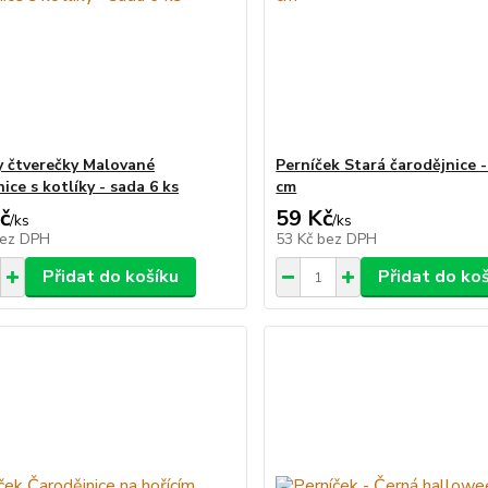
y čtverečky Malované
Perníček Stará čarodějnice -
ice s kotlíky - sada 6 ks
cm
č
59 Kč
/
ks
/
ks
ez DPH
53 Kč
bez DPH
Přidat do košíku
Přidat do ko