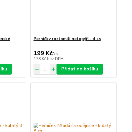
enské
Perníčky roztomilí netopýři - 4 ks
199 Kč
/
ks
178 Kč
bez DPH
šíku
Přidat do košíku