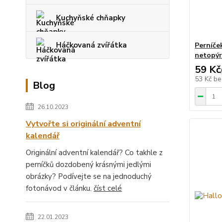
Kuchyňské chňapky
Háčkovaná zvířátka
Perníče
netopýr
59 Kč
53 Kč
be
Blog
26.10.2023
Vytvořte si originální adventní
kalendář
Originální adventní kalendář? Co takhle z
perníčků dozdobený krásnými jedlými
obrázky? Podívejte se na jednoduchý
fotonávod v článku.
číst celé
22.01.2023