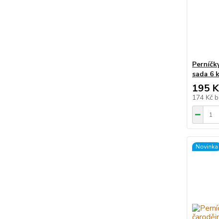
Perníčk
sada 6 
195 K
174 Kč
b
Novinka