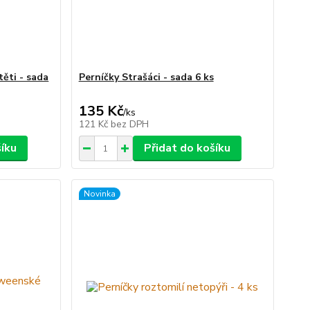
těti - sada
Perníčky Strašáci - sada 6 ks
135 Kč
/
ks
121 Kč
bez DPH
šíku
Přidat do košíku
Novinka