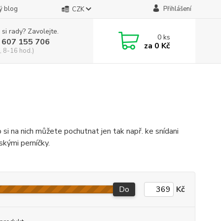
ý blog
Přihlášení
CZK
 si rady? Zavolejte.
0
ks
 607 155 706
za
0 Kč
, 8-16 hod.)
si na nich můžete pochutnat jen tak např. ke snídani
skými perníčky.
Do
Kč