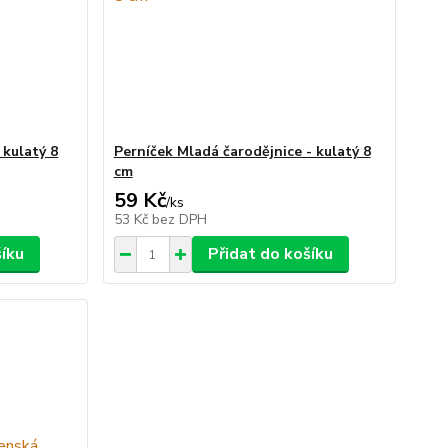
 kulatý 8
Perníček Mladá čarodějnice - kulatý 8
cm
59 Kč
/
ks
53 Kč
bez DPH
šíku
Přidat do košíku