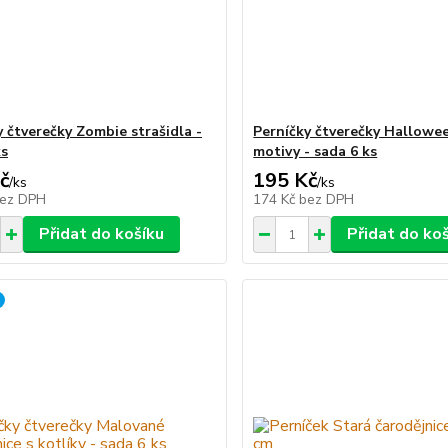
y čtverečky Zombie strašidla -
Perníčky čtverečky Hallowe
ks
motivy - sada 6 ks
č
195 Kč
/
ks
/
ks
ez DPH
174 Kč
bez DPH
Přidat do košíku
Přidat do ko