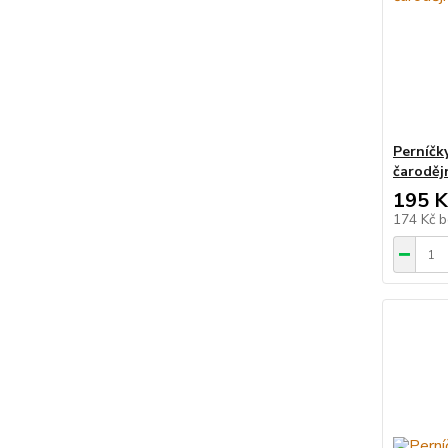
Perníčk
čarodějn
195 K
174 Kč
b