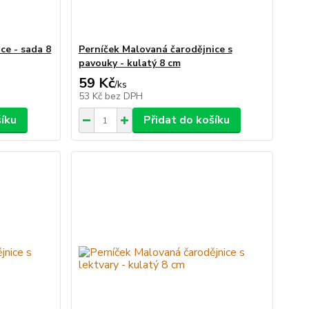
ce - sada 8
Perníček Malovaná čarodějnice s
pavouky - kulatý 8 cm
59 Kč
/
ks
53 Kč
bez DPH
šíku
Přidat do košíku