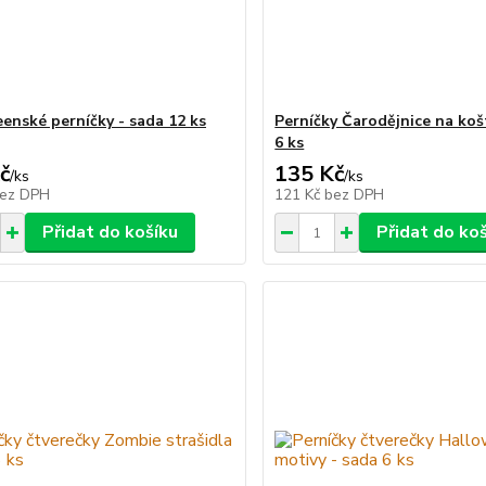
enské perníčky - sada 12 ks
Perníčky Čarodějnice na koš
6 ks
č
135 Kč
/
ks
/
ks
ez DPH
121 Kč
bez DPH
Přidat do košíku
Přidat do ko