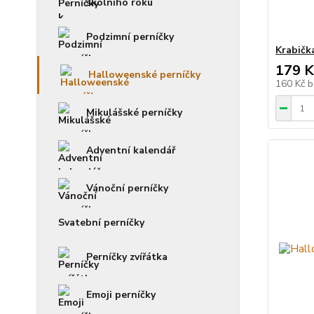
školního roku
Podzimní perníčky
Krabička
179 K
Halloweenské perníčky
160 Kč
b
Mikulášské perníčky
Adventní kalendář
Vánoční perníčky
Svatební perníčky
Perníčky zvířátka
Emoji perníčky