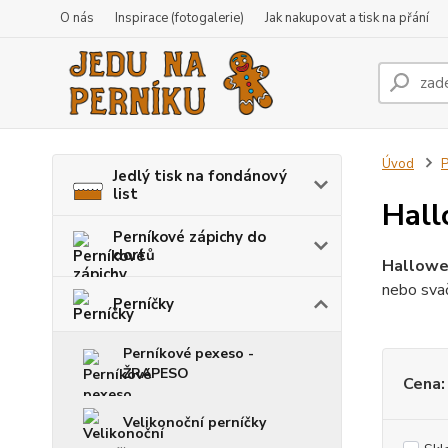
O nás
Inspirace (fotogalerie)
Jak nakupovat a tisk na přání
Úvod
P
Jedlý tisk na fondánový
list
Hall
Perníkové zápichy do
dortů
Hallowe
nebo svač
Perníčky
Perníkové pexeso -
ŽRAPESO
Cena:
Velikonoční perníčky