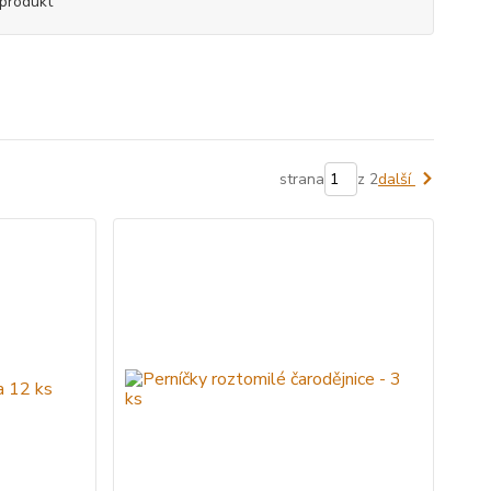
produkt
strana
z 2
další