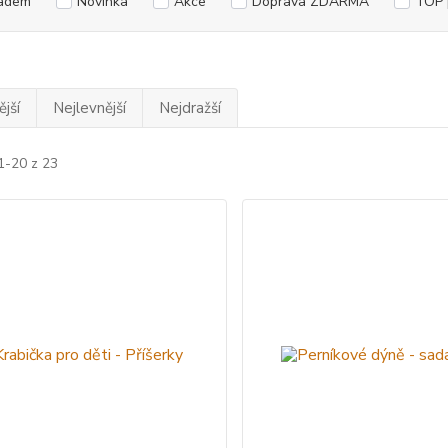
adem
Novinka
Akce
Doprava ZDARMA
TOP 
jší
Nejlevnější
Nejdražší
1-20 z 23