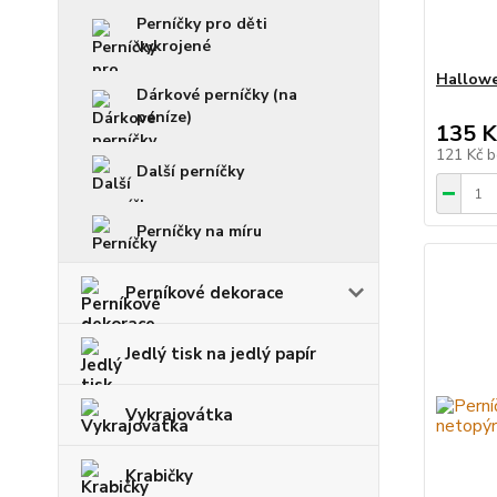
Perníčky pro děti
vykrojené
Hallowe
Dárkové perníčky (na
peníze)
135 K
121 Kč
b
Další perníčky
Perníčky na míru
Perníkové dekorace
Jedlý tisk na jedlý papír
Vykrajovátka
Krabičky