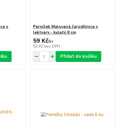
ce s
Perníček Malovaná čarodějnice s
lektvary - kulatý 8 cm
59 Kč
/
ks
53 Kč
bez DPH
šíku
Přidat do košíku