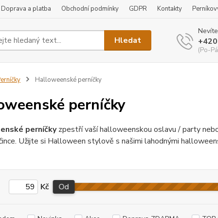
Doprava a platba
Obchodní podmínky
GDPR
Kontakty
Perníkov
Nevíte
Hledat
+420
(Po-Pá
erníčky
Halloweenské perníčky
oweenské perníčky
enské perníčky
zpestří vaší halloweenskou oslavu / party nebo 
ince. Užijte si Halloween stylově s našimi lahodnými halloween
Kč
Od