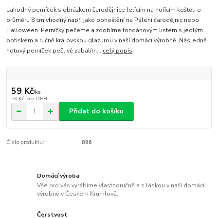
Lahodný perníček s obrázkem čarodějnice letícím na hořícím koštěti o
průměru 8 cm vhodný např. jako pohoštění na Pálení čarodějnic nebo
Halloween. Perníčky pečeme a zdobíme fondánovým listem s jedlým
potiskem a ručně královskou glazurou v naší domácí výrobně. Následně
hotový perníček pečlivě zabalím...
celý popis
59 Kč
/
ks
53 Kč
bez DPH
Přidat do košíku
Číslo produktu:
896
Domácí výroba
Vše pro vás vyrábíme vlastnoručně a s láskou v naší domácí
výrobně v Českém Krumlově.
Čerstvost