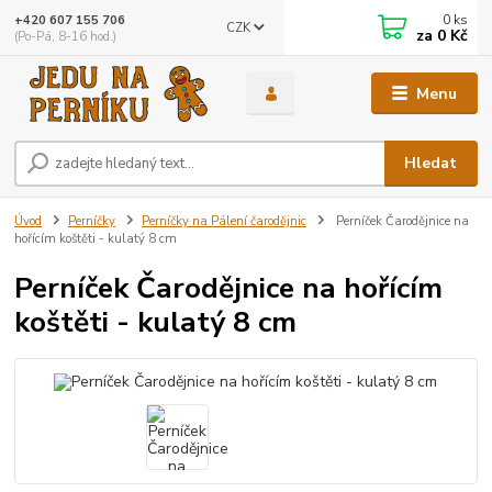
0
ks
+420 607 155 706
CZK
za
0 Kč
(Po-Pá, 8-16 hod.)
Menu
Hledat
Úvod
Perníčky
Perníčky na Pálení čarodějnic
Perníček Čarodějnice na
hořícím koštěti - kulatý 8 cm
Perníček Čarodějnice na hořícím
koštěti - kulatý 8 cm