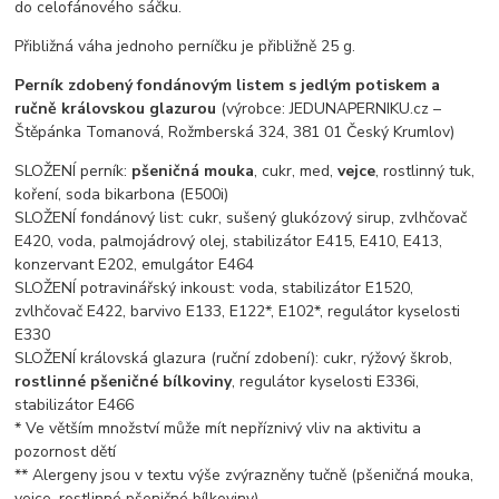
do celofánového sáčku.
Přibližná váha jednoho perníčku je přibližně 25 g.
Perník zdobený fondánovým listem s jedlým potiskem a
ručně královskou glazurou
(výrobce: JEDUNAPERNIKU.cz –
Štěpánka Tomanová, Rožmberská 324, 381 01 Český Krumlov)
SLOŽENÍ perník:
pšeničná mouka
, cukr, med,
vejce
, rostlinný tuk,
koření, soda bikarbona (E500i)
SLOŽENÍ fondánový list: cukr, sušený glukózový sirup, zvlhčovač
E420, voda, palmojádrový olej, stabilizátor E415, E410, E413,
konzervant E202, emulgátor E464
SLOŽENÍ potravinářský inkoust: voda, stabilizátor E1520,
zvlhčovač E422, barvivo E133, E122*, E102*, regulátor kyselosti
E330
SLOŽENÍ královská glazura (ruční zdobení): cukr, rýžový škrob,
rostlinné pšeničné bílkoviny
, regulátor kyselosti E336i,
stabilizátor E466
* Ve větším množství může mít nepříznivý vliv na aktivitu a
pozornost dětí
** Alergeny jsou v textu výše zvýrazněny tučně (pšeničná mouka,
vejce, rostlinné pšeničné bílkoviny)