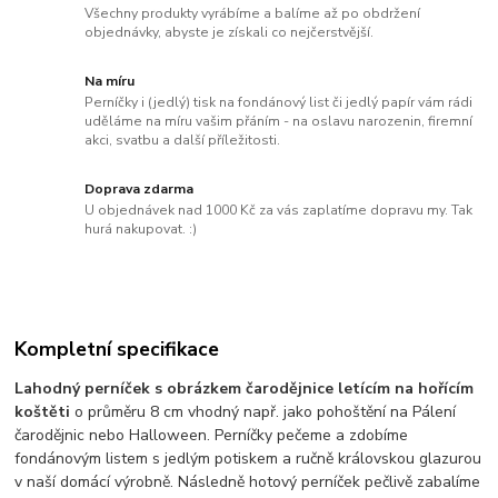
Všechny produkty vyrábíme a balíme až po obdržení
objednávky, abyste je získali co nejčerstvější.
Na míru
Perníčky i (jedlý) tisk na fondánový list či jedlý papír vám rádi
uděláme na míru vašim přáním - na oslavu narozenin, firemní
akci, svatbu a další příležitosti.
Doprava zdarma
U objednávek nad 1000 Kč za vás zaplatíme dopravu my. Tak
hurá nakupovat. :)
Kompletní specifikace
Lahodný perníček s obrázkem čarodějnice letícím na hořícím
koštěti
o průměru 8 cm vhodný např. jako pohoštění na Pálení
čarodějnic nebo Halloween. Perníčky pečeme a zdobíme
fondánovým listem s jedlým potiskem a ručně královskou glazurou
v naší domácí výrobně. Následně hotový perníček pečlivě zabalíme