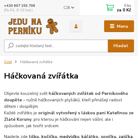
0
ks
+420 607 155 706
CZK
za
0 Kč
(Po-Pá, 8-16 hod.)
Menu
Hledat
Úvod
Háčkovaná zvířátka
Háčkovaná zvířátka
Objevte kouzelný svět
háčkovaných zvířátek od Perníkového
doupěte
– ručně háčkovaných plyšáků, kteří přinášejí radost
dětem i dospělým.
Každé zvířátko je
originál vytvořený s láskou paní Kateřinou ze
Zlaté Koruny
, pro kterou je háčkování nejen vášní, ale i
způsobem, jak tvořit srdcem.
Najdete zde
lišku, kočičku, medvídky, káčátko, sovičku, zajíčka