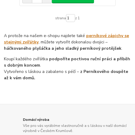
strana
z 1
A protože na našem e-shopu najdete také
perníkové zápichy se
stejnými zvířátky
, můžete vytvořit dokonalou dvojici –
háčkovaného plyšáčka a jeho sladký perníkový protějšek
.
Koupí každého zvířátka
podpoříte poctivou ruční práci a příběh
s dobrým koncem
.
Vytvořeno s láskou a zabaleno s péčí –
z Perníkového doupěte
až k vám domů.
Domácí výroba
Vše pro vás vyrábíme vlastnoručně a s láskou v naší domácí
výrobně v Českém Krumlově.