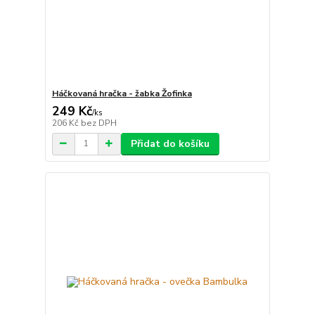
Háčkovaná hračka - žabka Žofinka
249 Kč
/
ks
206 Kč
bez DPH
Přidat do košíku