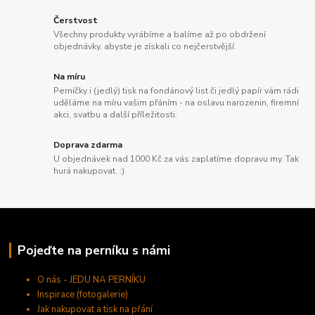
Čerstvost
Všechny produkty vyrábíme a balíme až po obdržení
objednávky, abyste je získali co nejčerstvější.
Na míru
Perníčky i (jedlý) tisk na fondánový list či jedlý papír vám rádi
uděláme na míru vašim přáním - na oslavu narozenin, firemní
akci, svatbu a další příležitosti.
Doprava zdarma
U objednávek nad 1000 Kč za vás zaplatíme dopravu my. Tak
hurá nakupovat. :)
Pojeďte na perníku s námi
O nás - JEDU NA PERNÍKU
Inspirace (fotogalerie)
Jak nakupovat a tisk na přání