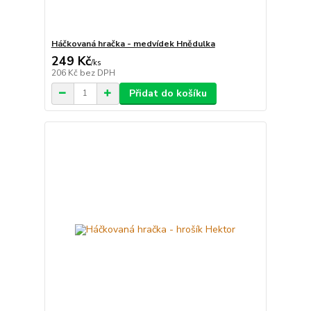
Háčkovaná hračka - medvídek Hnědulka
249 Kč
/
ks
206 Kč
bez DPH
Přidat do košíku