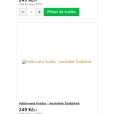
249 Kč
/
ks
206 Kč
bez DPH
Přidat do košíku
Háčkovaná hračka - medvídek Šeďulínek
249 Kč
/
ks
206 Kč
bez DPH