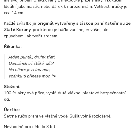
má svůj příběh! Uháčkovaný z měkoučké příze s milým kukučem.
Ideální jako mazlík, nebo dárek k narozeninám. Velikost hračky je
cca 14 cm.
Každé zvířátko je
originál vytvořený s láskou paní Kateřinou ze
Zlaté Koruny
, pro kterou je háčkování nejen vášní, ale i
způsobem, jak tvořit srdcem.
Říkanka:
Jeden puntík, druhý, třetí,
Damiánek už štěká, děti!
Na hlídce je celou noc,
spánku ti přinese moc. 🐾
Složení:
100 % akrylová příze, výplň duté vlákno, plastové bezpečnostní
oči.
Údržba:
Šetrné ruční praní ve vlažné vodě. Sušit volně rozloženě.
Nevhodné pro děti do 3 let.