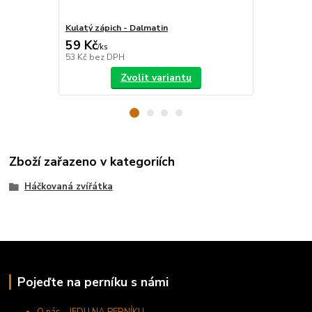
Kulatý zápich - Dalmatin
Obdélníkový
59 Kč
65 Kč
/
ks
/
ks
53 Kč
bez DPH
58 Kč
bez D
Zvolit variantu
Zboží zařazeno v kategoriích
Háčkovaná zvířátka
Pojeďte na perníku s námi