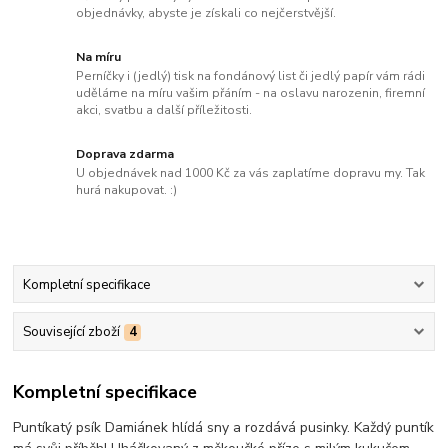
objednávky, abyste je získali co nejčerstvější.
Na míru
Perníčky i (jedlý) tisk na fondánový list či jedlý papír vám rádi
uděláme na míru vašim přáním - na oslavu narozenin, firemní
akci, svatbu a další příležitosti.
Doprava zdarma
U objednávek nad 1000 Kč za vás zaplatíme dopravu my. Tak
hurá nakupovat. :)
Kompletní specifikace
Související zboží
4
Kompletní specifikace
Puntíkatý psík Damiánek hlídá sny a rozdává pusinky. Každý puntík