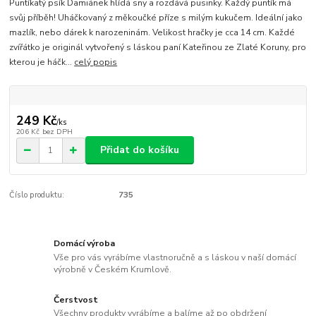
Puntíkatý psík Damiánek hlídá sny a rozdává pusinky. Každý puntík má
svůj příběh! Uháčkovaný z měkoučké příze s milým kukučem. Ideální jako
mazlík, nebo dárek k narozeninám. Velikost hračky je cca 14 cm. Každé
zvířátko je originál vytvořený s láskou paní Kateřinou ze Zlaté Koruny, pro
kterou je háčk...
celý popis
249 Kč
/
ks
206 Kč
bez DPH
Přidat do košíku
Číslo produktu:
735
Domácí výroba
Vše pro vás vyrábíme vlastnoručně a s láskou v naší domácí
výrobně v Českém Krumlově.
Čerstvost
Všechny produkty vyrábíme a balíme až po obdržení