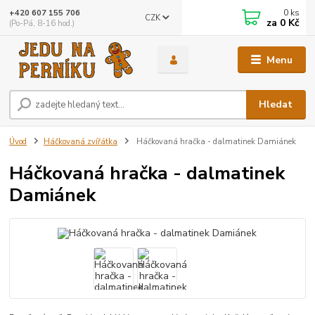
0
ks
+420 607 155 706
CZK
za
0 Kč
(Po-Pá, 8-16 hod.)
Menu
Hledat
Úvod
Háčkovaná zvířátka
Háčkovaná hračka - dalmatinek Damiánek
Háčkovaná hračka - dalmatinek
Damiánek