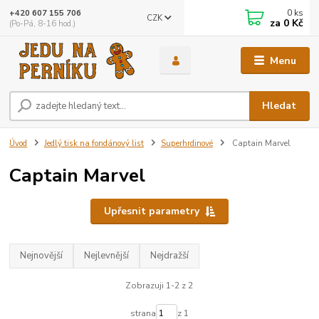
0
ks
+420 607 155 706
CZK
za
0 Kč
(Po-Pá, 8-16 hod.)
Menu
Hledat
Úvod
Jedlý tisk na fondánový list
Superhrdinové
Captain Marvel
Captain Marvel
Upřesnit parametry
Nejnovější
Nejlevnější
Nejdražší
Zobrazuji 1-2 z 2
strana
z 1