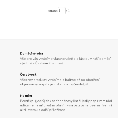
strana
z 1
Domácí výroba
Vše pro vás vyrábíme vlastnoručně a s láskou v naší domácí
výrobně v Českém Krumlově.
Čerstvost
Všechny produkty vyrábíme a balíme až po obdržení
objednávky, abyste je získali co nejčerstvější.
Na míru
Perníčky i (jedlý) tisk na fondánový list či jedlý papír vám rádi
uděláme na míru vašim přáním - na oslavu narozenin, firemní
akci, svatbu a další příležitosti.