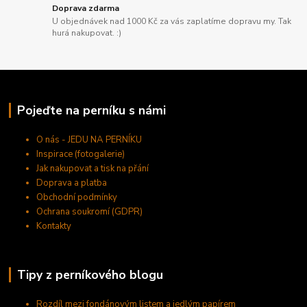
Doprava zdarma
U objednávek nad 1000 Kč za vás zaplatíme dopravu my. Tak
hurá nakupovat. :)
Pojeďte na perníku s námi
O nás - JEDU NA PERNÍKU
Inspirace (fotogalerie)
Jak nakupovat a tisk na přání
Doprava a platba
Obchodní podmínky
Ochrana soukromí (GDPR)
Kontakty
Tipy z perníkového blogu
Rozdíl mezi fondánovým listem a jedlým papírem