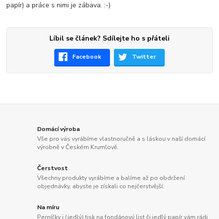
papír) a práce s nimi je zábava. :-)
Líbil se článek? Sdílejte ho s přáteli
Facebook
Twitter
Domácí výroba
Vše pro vás vyrábíme vlastnoručně a s láskou v naší domácí
výrobně v Českém Krumlově.
Čerstvost
Všechny produkty vyrábíme a balíme až po obdržení
objednávky, abyste je získali co nejčerstvější.
Na míru
Perníčky i (jedlý) tisk na fondánový list či jedlý papír vám rádi