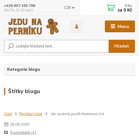
0
ks
+420 607 155 706
CZK
za
0 Kč
(Po-Pá, 8-16 hod.)
Menu
Hledat
Kategorie blogu
Štítky blogu
Úvod
Perníkový blog
Jak správně použít fondánový list
26
.
09
.
2020
Komentáře (1)