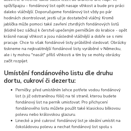
spíži/špajzu - fondánový list opět nasaje vlhkost a bude pro práci
daleko vláčnější. Doporučujeme fondánový list vždy po pár
hodinách zkontrolovat, jestli už je dostatečně vláčný. Kromě
jablíčka může pomoci také zavření ztvrdlých fondánových listů
(klidně bez sáčku) k čerstvě upečeným perníčkům do krabice - opět
krásně nasají vlhkost a jsou následně vláčnější a dobře se s nimi
pracuje. Chce to však fondánové listy průběžně sledovat. Obrázky
tiskneme na nejkvalitnější fondánové listy vyráběné v Německu,
ale i ty mohou "nasát" příliš vlhkosti a tím by se mohly obrázky
začít rozpíjet.
Umístění fondánového listu dle druhu
dortu, cukroví či dezertu:
Perníčky: před umístěním lehce potřete vodou fondánový
list (s již odstraněnou fólií) na té straně, kterou budete
fondánový list na perník umisťovat. Pro přichycení
fondánového listu můžete použít také klasickou bílkovou
polevu nebo královskou glazuru.
Linecké a jiné cukroví: fondánový list je ideální umístit na
čokoládovou polevu a nechat fondánový list spolu s