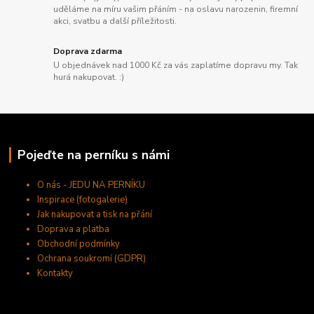
uděláme na míru vašim přáním - na oslavu narozenin, firemní
akci, svatbu a další příležitosti.
Doprava zdarma
U objednávek nad 1000 Kč za vás zaplatíme dopravu my. Tak
hurá nakupovat. :)
Pojeďte na perníku s námi
O nás - JEDU NA PERNÍKU
Inspirace (fotogalerie)
Jak nakupovat a tisk na přání
Doprava a platba
Obchodní podmínky
Ochrana soukromí (GDPR)
Kontakty