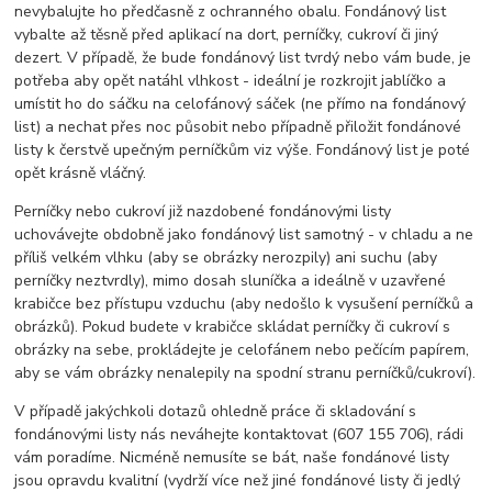
nevybalujte ho předčasně z ochranného obalu. Fondánový list
vybalte až těsně před aplikací na dort, perníčky, cukroví či jiný
dezert. V případě, že bude fondánový list tvrdý nebo vám bude, je
potřeba aby opět natáhl vlhkost - ideální je rozkrojit jablíčko a
umístit ho do sáčku na celofánový sáček (ne přímo na fondánový
list) a nechat přes noc působit nebo případně přiložit fondánové
listy k čerstvě upečným perníčkům viz výše. Fondánový list je poté
opět krásně vláčný.
Perníčky nebo cukroví již nazdobené fondánovými listy
uchovávejte obdobně jako fondánový list samotný - v chladu a ne
příliš velkém vlhku (aby se obrázky nerozpily) ani suchu (aby
perníčky neztvrdly), mimo dosah sluníčka a ideálně v uzavřené
krabičce bez přístupu vzduchu (aby nedošlo k vysušení perníčků a
obrázků). Pokud budete v krabičce skládat perníčky či cukroví s
obrázky na sebe, prokládejte je celofánem nebo pečícím papírem,
aby se vám obrázky nenalepily na spodní stranu perníčků/cukroví).
V případě jakýchkoli dotazů ohledně práce či skladování s
fondánovými listy nás neváhejte kontaktovat (607 155 706), rádi
vám poradíme. Nicméně nemusíte se bát, naše fondánové listy
jsou opravdu kvalitní (vydrží více než jiné fondánové listy či jedlý