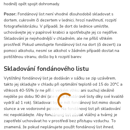
hodině) opět spojit dohromady.
Pozor:
Fondánový list není vhodné dlouhodobě skladovat s
dortem, cukrovím či dezertem v lednici, hrozí navlhnutí, rozpití
fotografie/obrázku. V případě, že dort do lednice umístíte,
uchovávejte jej v papírové krabici a spotřebujte jej co nejdříve.
Skladování je nejvhodnější v chladném, ale ne příliš vlhkém
prostředí. Pokud umisťujete fondánový list na dort (či dezert) za
pomoci alkoholu, nesmí se alkohol v žádném případě dostat na
potištěnou stranu, došlo by k rozpití barev.
Skladování fondánového listu
Vytištěný fondánový list je dodáván v sáčku se zip uzávěrem,
takto jej skladujte v chladu při optimální teplotě od 15 do 20°C a
vlhkosti 40-55% (v ne příliš velkém vlhku ani suchu) ideálně
nejdéle po dobu 90 dní (ale naše fondánové listy díky své kvalitě
vydrží až 1 rok). Skladovat by se měl fondánový list mimo dosah
slunce a ve vodorovné poloze. Na fondánový list při skladování
nic nepokládejte. Aby fondánový list zůstal vláčný a tvárný, je
zapotřebí uchovávat ho v prostředí bez přístupu vzduchu. To
znamená, že pokud neplánujete použít fondánový list ihned,