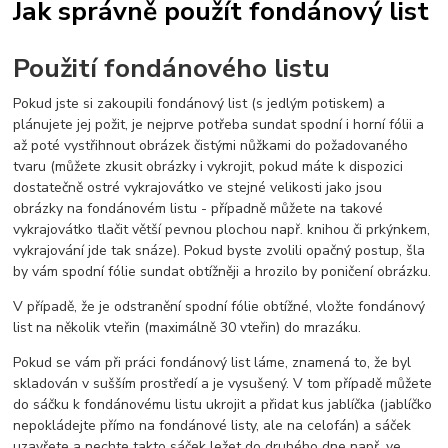
Jak správně použít fondánový list
Použití fondánového listu
Pokud jste si zakoupili fondánový list (s jedlým potiskem) a
plánujete jej požit, je nejprve potřeba sundat spodní i horní fólii a
až poté vystřihnout obrázek čistými nůžkami do požadovaného
tvaru (můžete zkusit obrázky i vykrojit, pokud máte k dispozici
dostatečně ostré vykrajovátko ve stejné velikosti jako jsou
obrázky na fondánovém listu - případně můžete na takové
vykrajovátko tlačit větší pevnou plochou např. knihou či prkýnkem,
vykrajování jde tak snáze). Pokud byste zvolili opačný postup, šla
by vám spodní fólie sundat obtížněji a hrozilo by poničení obrázku.
V případě, že je odstranění spodní fólie obtížné, vložte fondánový
list na několik vteřin (maximálně 30 vteřin) do mrazáku.
Pokud se vám při práci fondánový list láme, znamená to, že byl
skladován v sušším prostředí a je vysušený. V tom případě můžete
do sáčku k fondánovému listu ukrojit a přidat kus jablíčka (jablíčko
nepokládejte přímo na fondánové listy, ale na celofán) a sáček
uzavřete a nechte takto sáček ležet do druhého dne např. ve