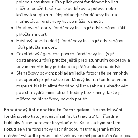
polevou zatuhnout. Pro přichycení fondánového listu
můžete použít také klasickou bílkovou polevu nebo
královskou glazuru. Nepokládejte fondánový list na
marmeládu, fondánový list se může rozmočit.
Potahované dorty: fondánový list (s již odstraněnou fólií)
přiložte na dort.
Máslový povrch (dort): fondánový list (s již odstraněnou
fólií) přiložte na dort.
Čokoládový / ganache povrch: fondánový list (s již
odstraněnou fólií) přiložte ještě před ztuhnutím čokolády a
to v momentě, kdy je čokoláda ještě lepkavá na dotyk.
Šlehačkový povrch: pokládání jedlé fotografie se mnohdy
nedoporučuje, jelikož se fondánový list na tomto povrchu
rozpustí. Náš kvalitní fondánový list však na šlehačkovém
povrchu vydrží minimálně 4 hodiny bez změny, takže jej
můžete na šlehačkový povrch použít.
Fondánový list nepotírejte Decor gelem.
Pro modelování
fondánového listu je ideální zahřát list nad 25°C. Případné
bublinky či jiné nerovnosti vyhlaďte čistým a suchým prstem.
Pokud se vám fondánový list náhodou natrhne, jemně místo
natržení vyhlaďte prstem, obrázek by se měl po určitém čase (cca