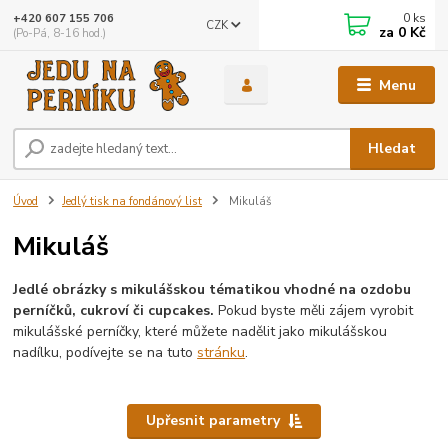
0
ks
+420 607 155 706
CZK
za
0 Kč
(Po-Pá, 8-16 hod.)
Menu
Hledat
Úvod
Jedlý tisk na fondánový list
Mikuláš
Mikuláš
Jedlé obrázky s mikulášskou tématikou vhodné na ozdobu
perníčků, cukroví či cupcakes.
Pokud byste měli zájem vyrobit
mikulášské perníčky, které můžete nadělit jako mikulášskou
nadílku, podívejte se na tuto
stránku
.
Upřesnit parametry