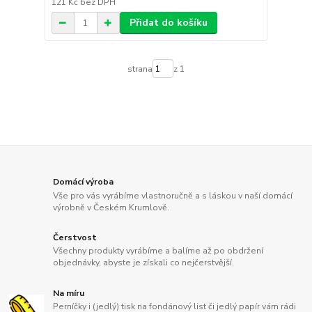
121 Kč
bez DPH
Přidat do košíku
strana
z 1
Domácí výroba
Vše pro vás vyrábíme vlastnoručně a s láskou v naší domácí
výrobně v Českém Krumlově.
Čerstvost
Všechny produkty vyrábíme a balíme až po obdržení
objednávky, abyste je získali co nejčerstvější.
Na míru
Perníčky i (jedlý) tisk na fondánový list či jedlý papír vám rádi