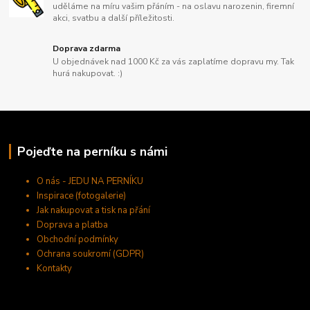
uděláme na míru vašim přáním - na oslavu narozenin, firemní
akci, svatbu a další příležitosti.
Doprava zdarma
U objednávek nad 1000 Kč za vás zaplatíme dopravu my. Tak
hurá nakupovat. :)
Pojeďte na perníku s námi
O nás - JEDU NA PERNÍKU
Inspirace (fotogalerie)
Jak nakupovat a tisk na přání
Doprava a platba
Obchodní podmínky
Ochrana soukromí (GDPR)
Kontakty