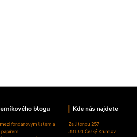
perníkového blogu
Kde nás najdete
 mezi fondánovým listem a
Za Jitonou 257
 papírem
381 01 Český Krumlov