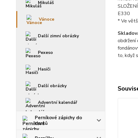
Mikuláš
SLOŽENÍ p
E330
Vánoce
* Ve větš
Skladová
Další zimní obrázky
obdržení 
fondánový
Pexeso
to, když 
Hasiči
Další obrázky
Souvise
Adventní kalendář
Perníkové zápichy do
dortů