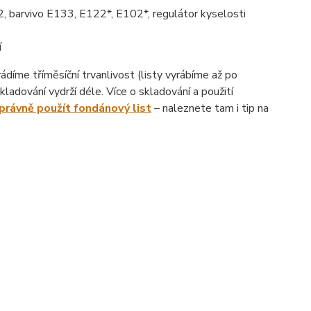
, barvivo E133, E122*, E102*, regulátor kyselosti
í
íme tříměsíční trvanlivost (listy vyrábíme až po
ladování vydrží déle. Více o skladování a použití
správně použít fondánový list
– naleznete tam i tip na