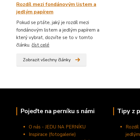
Rozdíl mezi fondánovým listem a
jedlým papírem
Pokud se ptáte, jaký je rozdíl mezi
fondánovým listem a jedlým papírem a
který vybrat, dozvíte se to v tomto
článku.
číst celé
Zobrazit všechny články
Pojeďte na perníku s námi
Tipy z 
O nás - JEDU NA PERNÍKU
Rozdíl
Inspirace (fotogalerie)
jedlým