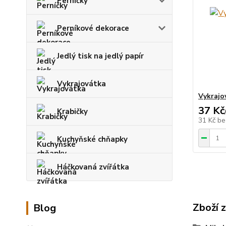
Perníčky
Perníkové dekorace
Jedlý tisk na jedlý papír
Vykrajovátka
Vykrajo
37 Kč
Krabičky
31 Kč
be
Kuchyňské chňapky
Háčkovaná zvířátka
Zboží 
Blog