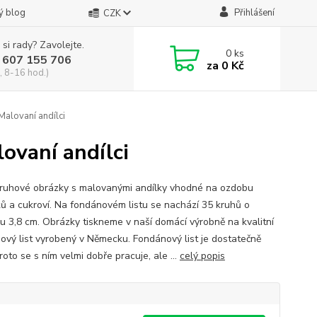
ý blog
Přihlášení
CZK
 si rady? Zavolejte.
0
ks
 607 155 706
za
0 Kč
, 8-16 hod.)
Malovaní andílci
ovaní andílci
kruhové obrázky s malovanými andílky vhodné na ozdobu
ků a cukroví. Na fondánovém listu se nachází 35 kruhů o
u 3,8 cm. Obrázky tiskneme v naší domácí výrobně na kvalitní
ový list vyrobený v Německu. Fondánový list je dostatečně
proto se s ním velmi dobře pracuje, ale ...
celý popis