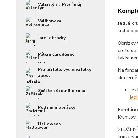
Valentýn a První máj
Komple
Velikonoce
Jedlé kr
kruhů o p
Jarní obrázky
Obrázky 
proto se
Pálení čarodějnic
takže není
Pro učitele, vychovatelky
Na fondá
apod.
skutečně 
Jes
Začátek školního roku
jed
Podzimní obrázky
Fondánov
Krumlov)
Halloween
SLOŽENÍ f
konzerva