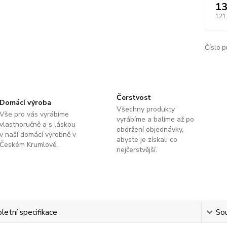
13
121
Číslo p
Čerstvost
Domácí výroba
Všechny produkty
Vše pro vás vyrábíme
vyrábíme a balíme až po
vlastnoručně a s láskou
obdržení objednávky,
v naší domácí výrobně v
abyste je získali co
Českém Krumlově.
nejčerstvější.
etní specifikace
Sou