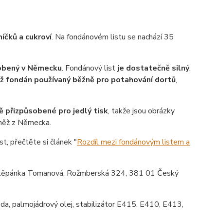
íčků a cukroví
. Na fondánovém listu se nachází 35
robený v Německu
. Fondánový list
je dostatečně silný
,
ež fondán používaný běžně pro potahování dortů
,
ě přizpůsobené pro jedlý tisk
, takže jsou obrázky
vněž z Německa.
st, přečtěte si článek "
Rozdíl mezi fondánovým listem a
ěpánka Tomanová, Rožmberská 324, 381 01 Český
da, palmojádrový olej, stabilizátor E415, E410, E413,