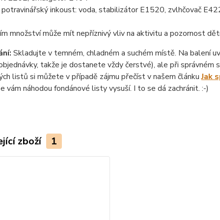
otravinářský inkoust: voda, stabilizátor E1520, zvlhčovač E422
ím množství může mít nepříznivý vliv na aktivitu a pozornost dět
ní:
Skladujte v temném, chladném a suchém místě. Na balení uvád
objednávky, takže je dostanete vždy čerstvé), ale při správném sk
ch listů si můžete v případě zájmu přečíst v našem článku
Jak 
se vám náhodou fondánové listy vysuší. I to se dá zachránit. :-)
jící zboží
1