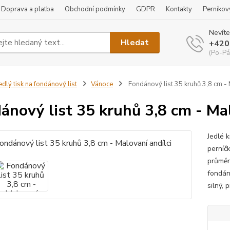
Doprava a platba
Obchodní podmínky
GDPR
Kontakty
Perníkov
Nevíte
Hledat
+420
(Po-Pá
edlý tisk na fondánový list
Vánoce
Fondánový list 35 kruhů 3,8 cm - 
ánový list 35 kruhů 3,8 cm - Mal
Jedlé 
perníč
průměr
fondán
silný, 