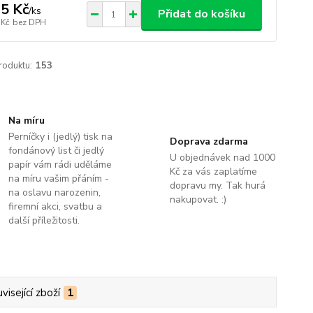
5 Kč
/
ks
Přidat do košíku
 Kč
bez DPH
roduktu:
153
Na míru
Perníčky i (jedlý) tisk na
Doprava zdarma
fondánový list či jedlý
U objednávek nad 1000
papír vám rádi uděláme
Kč za vás zaplatíme
na míru vašim přáním -
dopravu my. Tak hurá
na oslavu narozenin,
nakupovat. :)
firemní akci, svatbu a
další příležitosti.
visející zboží
1