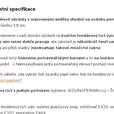
tní specifikace
uhové obrázky s malovanými andílky vhodné na ozdobu pern
růměru 3,8 cm.
tiskneme v naší domácí výrobně na
kvalitní fondánový list vy
s ním velmi dobře pracuje
, ale zároveň je
několikrát tenčí n
 ani příliš sladký (
neobsahuje takové množství cukru
).
nové listy
tiskneme potravinářskými barvami
a to
na tiskárn
jedlé. :-) Námi používaný jedlý potravinářský inkoust pochází ro
tli váháte, zda vybrat tisk na jedlý papír nebo tisk na fondánový li
lým papírem
".
ý list s jedlým potiskem
(výrobce: JEDUNAPERNIKU.cz – Št
ondánový list: cukr, sušený glukózový sirup, zvlhčovač E420, vo
nt E202, emulgátor E464