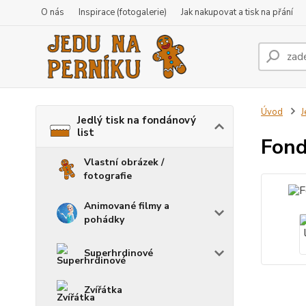
O nás
Inspirace (fotogalerie)
Jak nakupovat a tisk na přání
Úvod
J
Jedlý tisk na fondánový
list
Fond
Vlastní obrázek /
fotografie
Animované filmy a
pohádky
Superhrdinové
Zvířátka