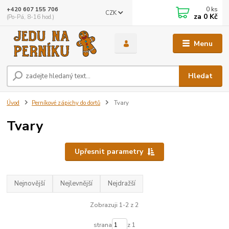
0
ks
+420 607 155 706
CZK
za
0 Kč
(Po-Pá, 8-16 hod.)
Menu
Hledat
Úvod
Perníkové zápichy do dortů
Tvary
Tvary
Upřesnit parametry
Nejnovější
Nejlevnější
Nejdražší
Zobrazuji 1-2 z 2
strana
z 1