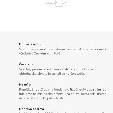
strana
z 1
Domácí výroba
Vše pro vás vyrábíme vlastnoručně a s láskou v naší domácí
výrobně v Českém Krumlově.
Čerstvost
Všechny produkty vyrábíme a balíme až po obdržení
objednávky, abyste je získali co nejčerstvější.
Na míru
Perníčky i (jedlý) tisk na fondánový list či jedlý papír vám rádi
uděláme na míru vašim přáním - na oslavu narozenin, firemní
akci, svatbu a další příležitosti.
Doprava zdarma