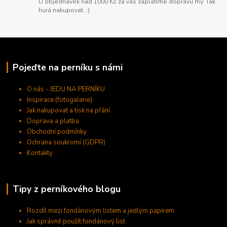
U objednávek nad 1000 Kč za vás zaplatíme dopravu my. Tak
hurá nakupovat. :)
Pojeďte na perníku s námi
O nás - JEDU NA PERNÍKU
Inspirace (fotogalerie)
Jak nakupovat a tisk na přání
Doprava a platba
Obchodní podmínky
Ochrana soukromí (GDPR)
Kontakty
Tipy z perníkového blogu
Rozdíl mezi fondánovým listem a jedlým papírem
Jak správně použít fondánový list