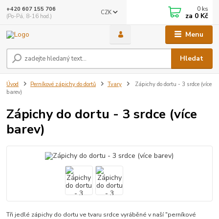
0
ks
+420 607 155 706
CZK
za
0 Kč
(Po-Pá, 8-16 hod.)
Menu
Hledat
Úvod
Perníkové zápichy do dortů
Tvary
Zápichy do dortu - 3 srdce (více
barev)
Zápichy do dortu - 3 srdce (více
barev)
Tři jedlé zápichy do dortu ve tvaru srdce vyráběné v naší "perníkové