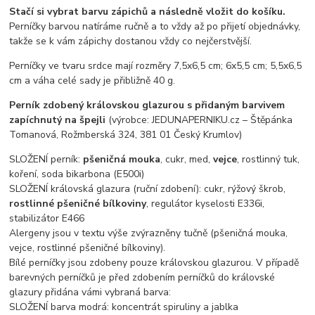
Stačí si vybrat barvu zápichů a následně vložit do košíku.
Perníčky barvou natíráme ručně a to vždy až po přijetí objednávky,
takže se k vám zápichy dostanou vždy co nejčerstvější.
Perníčky ve tvaru srdce mají rozměry 7,5x6,5 cm; 6x5,5 cm; 5,5x6,5
cm a váha celé sady je přibližně 40 g.
Perník zdobený královskou glazurou s přidaným barvivem
zapíchnutý na špejli
(výrobce: JEDUNAPERNIKU.cz – Štěpánka
Tomanová, Rožmberská 324, 381 01 Český Krumlov)
SLOŽENÍ perník:
pšeničná mouka
, cukr, med,
vejce
, rostlinný tuk,
koření, soda bikarbona (E500i)
SLOŽENÍ královská glazura (ruční zdobení): cukr, rýžový škrob,
rostlinné pšeničné bílkoviny
, regulátor kyselosti E336i,
stabilizátor E466
Alergeny jsou v textu výše zvýrazněny tučně (pšeničná mouka,
vejce, rostlinné pšeničné bílkoviny).
Bílé perníčky jsou zdobeny pouze královskou glazurou. V případě
barevných perníčků je před zdobením perníčků do královské
glazury přidána vámi vybraná barva:
SLOŽENÍ barva modrá: koncentrát spiruliny a jablka