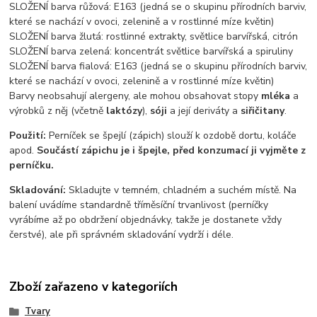
SLOŽENÍ barva růžová: E163 (jedná se o skupinu přírodních barviv,
které se nachází v ovoci, zelenině a v rostlinné míze květin)
SLOŽENÍ barva žlutá: rostlinné extrakty, světlice barvířská, citrón
SLOŽENÍ barva zelená: koncentrát světlice barvířská a spiruliny
SLOŽENÍ barva fialová: E163 (jedná se o skupinu přírodních barviv,
které se nachází v ovoci, zelenině a v rostlinné míze květin)
Barvy neobsahují alergeny, ale mohou obsahovat stopy
mléka
a
výrobků z něj (včetně
laktózy
),
sóji
a její deriváty a
siřičitany
.
Použití:
Perníček se špejlí (zápich) slouží k ozdobě dortu, koláče
apod.
Součástí zápichu je i špejle, před konzumací ji vyjměte z
perníčku.
Skladování:
Skladujte v temném, chladném a suchém místě. Na
balení uvádíme standardně tříměsíční trvanlivost (perníčky
vyrábíme až po obdržení objednávky, takže je dostanete vždy
čerstvé), ale při správném skladování vydrží i déle.
Zboží zařazeno v kategoriích
Tvary