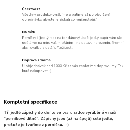
Čerstvost
Všechny produkty vyrábíme a balíme až po obdržení
objednávky, abyste je získali co nejčerstvější.
Na míru
Perníčky i (jedlý) tisk na fondánový list či jedlý papír vám rádi
uděláme na míru vašim přáním - na oslavu narozenin, firemní
akci, svatbu a další příležitosti.
Doprava zdarma
U objednávek nad 1000 Kč za vás zaplatíme dopravu my. Tak
hurá nakupovat. :)
Kompletní specifikace
Tři jedlé zápichy do dortu ve tvaru srdce vyráběné v naší
"perníkové dílně". Zápichy jsou (až na špejli) celé jedlé,
protože je tvoříme z perníčku. :-)