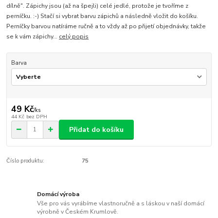
dílně". Zápichy jsou (až na špejli) celé jedlé, protože je tvoříme z
perníčku. :-) Stačí si vybrat barvu zápichů a následně vložit do košíku.
Perníčky barvou natíráme ručně a to vždy až po přijetí objednávky, takže
se k vám zápichy...
celý popis
Barva
49 Kč
/
ks
44 Kč
bez DPH
Přidat do košíku
Číslo produktu:
75
Domácí výroba
Vše pro vás vyrábíme vlastnoručně a s láskou v naší domácí
výrobně v Českém Krumlově.