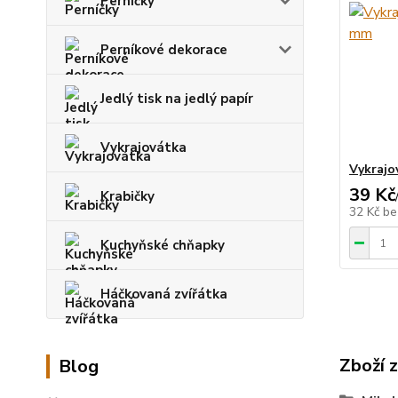
Perníčky
Perníkové dekorace
Jedlý tisk na jedlý papír
Vykrajovátka
Vykrajo
39 Kč
Krabičky
32 Kč
be
Kuchyňské chňapky
Háčkovaná zvířátka
Zboží 
Blog