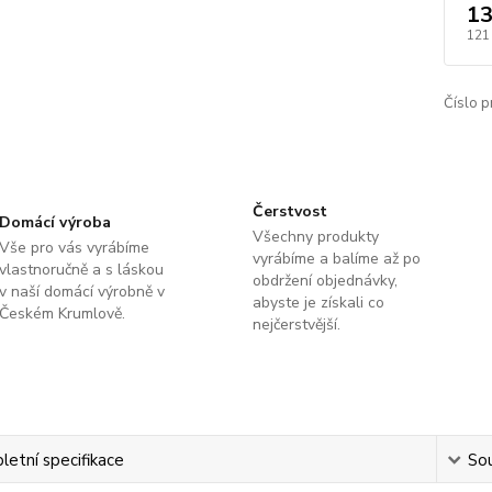
13
121
Číslo p
Čerstvost
Domácí výroba
Všechny produkty
Vše pro vás vyrábíme
vyrábíme a balíme až po
vlastnoručně a s láskou
obdržení objednávky,
v naší domácí výrobně v
abyste je získali co
Českém Krumlově.
nejčerstvější.
etní specifikace
Sou