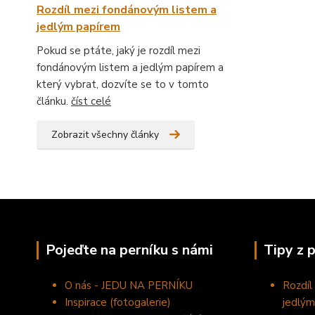
Rozdíl mezi fondánovým listem a
jedlým papírem
Pokud se ptáte, jaký je rozdíl mezi
fondánovým listem a jedlým papírem a
který vybrat, dozvíte se to v tomto
článku.
číst celé
Zobrazit všechny články
Pojeďte na perníku s námi
Tipy z 
O nás - JEDU NA PERNÍKU
Rozdíl
Inspirace (fotogalerie)
jedlým