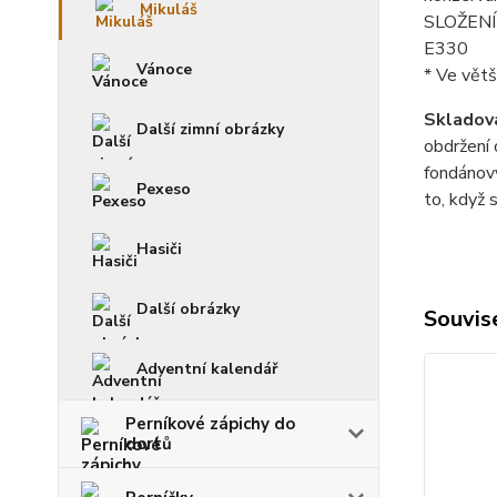
Mikuláš
SLOŽENÍ p
E330
Vánoce
* Ve větš
Skladová
Další zimní obrázky
obdržení 
fondánový
Pexeso
to, když 
Hasiči
Další obrázky
Souvise
Adventní kalendář
Perníkové zápichy do
dortů