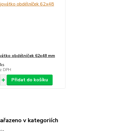
vátko obdélníček 62x48 mm
/
ks
z DPH
Přidat do košíku
zařazeno v kategoriích