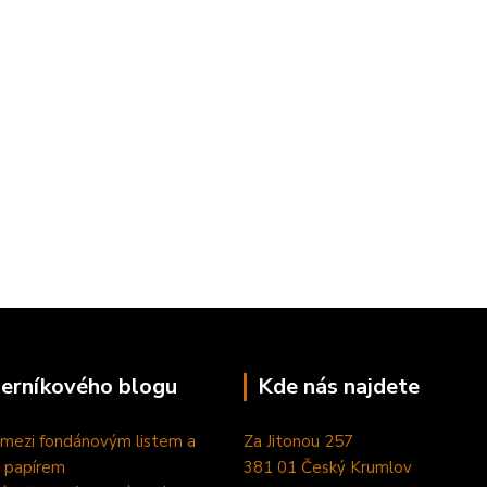
perníkového blogu
Kde nás najdete
 mezi fondánovým listem a
Za Jitonou 257
 papírem
381 01 Český Krumlov