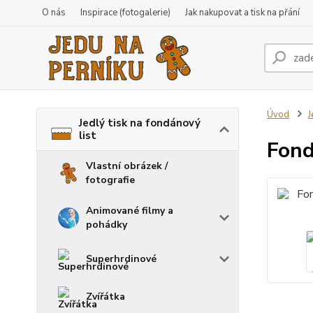
O nás
Inspirace (fotogalerie)
Jak nakupovat a tisk na přání
Úvod
J
Jedlý tisk na fondánový
list
Fond
Vlastní obrázek /
fotografie
Animované filmy a
pohádky
Superhrdinové
Zvířátka