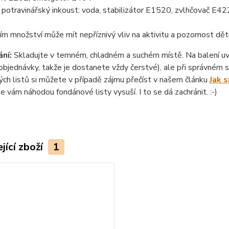
otravinářský inkoust: voda, stabilizátor E1520, zvlhčovač E422
ím množství může mít nepříznivý vliv na aktivitu a pozornost dět
ní:
Skladujte v temném, chladném a suchém místě. Na balení uvád
objednávky, takže je dostanete vždy čerstvé), ale při správném sk
ch listů si můžete v případě zájmu přečíst v našem článku
Jak 
se vám náhodou fondánové listy vysuší. I to se dá zachránit. :-)
jící zboží
1