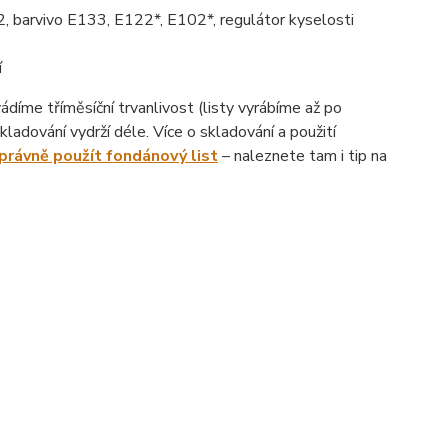
, barvivo E133, E122*, E102*, regulátor kyselosti
í
íme tříměsíční trvanlivost (listy vyrábíme až po
ladování vydrží déle. Více o skladování a použití
správně použít fondánový list
– naleznete tam i tip na