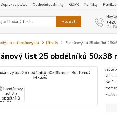
Doprava a platba
Obchodní podmínky
GDPR
Kontakty
Perníkov
Nevíte
Hledat
+420
(Po-Pá
edlý tisk na fondánový list
Mikuláš
Fondánový list 25 obdélníků 50x
ánový list 25 obdélníků 50x38 
Jedlé 
vhodné
Na fon
rozměr
kvalit