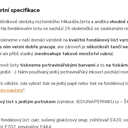
tní specifikace
élníkové obrázky roztomilého Mikuláše,čerta a andílka
vhodné n
-) Na fondánovém listu se nachází 25 obdelníčků se zaoblenými 
tiskneme v naší domácí výrobně na
kvalitní fondánový list vy
s ním velmi dobře pracuje
, ale zároveň je
několikrát tenčí n
 ani příliš sladký (
neobsahuje takové množství cukru
).
nové listy
tiskneme potravinářskými barvami
a to
na tiskárn
jedlé. :-) Námi používaný jedlý potravinářský inkoust pochází ro
tli váháte, zda vybrat tisk na jedlý papír nebo tisk na fondánový li
lým papírem
".
ý list s jedlým potiskem
(výrobce: JEDUNAPERNIKU.cz – Št
ondánový list: cukr, sušený glukózový sirup, zvlhčovač E420, vo
nt E202, emulgátor E464