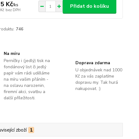
5 Kč
/
ks
Přidat do košíku
 Kč
bez DPH
roduktu:
746
Na míru
Perníčky i (jedlý) tisk na
Doprava zdarma
fondánový list či jedlý
U objednávek nad 1000
papír vám rádi uděláme
Kč za vás zaplatíme
na míru vašim přáním -
dopravu my. Tak hurá
na oslavu narozenin,
nakupovat. :)
firemní akci, svatbu a
další příležitosti.
visející zboží
1