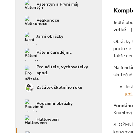
Valentýn a První máj
Komple
Velikonoce
Jedlé obd
velké
. :
Jarní obrázky
Obrázky 
proto se
Pálení čarodějnic
takže není
Pro učitele, vychovatelky
Na fondá
apod.
skutečně 
Jes
Začátek školního roku
jed
Podzimní obrázky
Fondánov
Krumlov)
Halloween
SLOŽENÍ f
konzerva