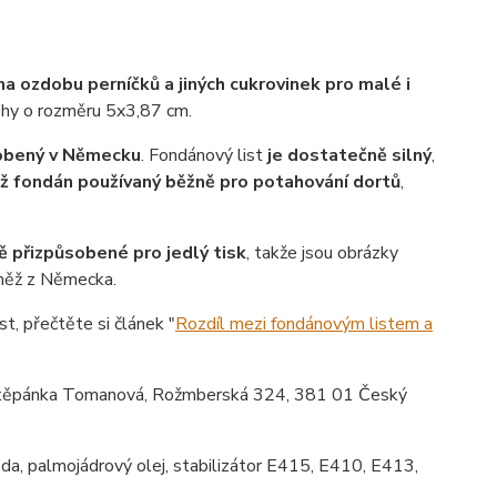
a ozdobu perníčků a jiných cukrovinek pro malé i
rohy o rozměru 5x3,87 cm.
robený v Německu
. Fondánový list
je dostatečně silný
,
ež fondán používaný běžně pro potahování dortů
,
ě přizpůsobené pro jedlý tisk
, takže jsou obrázky
vněž z Německa.
st, přečtěte si článek "
Rozdíl mezi fondánovým listem a
ěpánka Tomanová, Rožmberská 324, 381 01 Český
da, palmojádrový olej, stabilizátor E415, E410, E413,