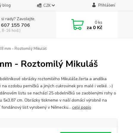
ý blog
Přihlášení
CZK
 si rady? Zavolejte.
0
ks
 607 155 706
za
0 Kč
, 8-16 hod.)
38 mm - Roztomilý Mikuláš
mm - Roztomilý Mikuláš
obdélníkové obrázky roztomilého Mikuláše,čerta a andílka
 na ozdobu perníčků a jiných cukrovinek pro malé i velké. :-)
dánovém listu se nachází 25 obdelníčků se zaoblenými rohy o
u 5x3,87 cm. Obrázky tiskneme v naší domácí výrobně na
ní fondánový list vyrobený v Německu...
celý popis