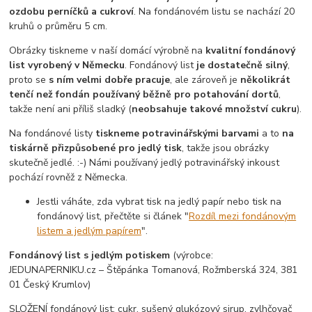
ozdobu perníčků a cukroví
. Na fondánovém listu se nachází 20
kruhů o průměru 5 cm.
Obrázky tiskneme v naší domácí výrobně na
kvalitní fondánový
list vyrobený v Německu
. Fondánový list
je dostatečně silný
,
proto se
s ním velmi dobře pracuje
, ale zároveň je
několikrát
tenčí než fondán používaný běžně pro potahování dortů
,
takže není ani příliš sladký (
neobsahuje takové množství cukru
).
Na fondánové listy
tiskneme potravinářskými barvami
a to
na
tiskárně přizpůsobené pro jedlý tisk
, takže jsou obrázky
skutečně jedlé. :-) Námi používaný jedlý potravinářský inkoust
pochází rovněž z Německa.
Jestli váháte, zda vybrat tisk na jedlý papír nebo tisk na
fondánový list, přečtěte si článek "
Rozdíl mezi fondánovým
listem a jedlým papírem
".
Fondánový list s jedlým potiskem
(výrobce:
JEDUNAPERNIKU.cz – Štěpánka Tomanová, Rožmberská 324, 381
01 Český Krumlov)
SLOŽENÍ fondánový list: cukr, sušený glukózový sirup, zvlhčovač