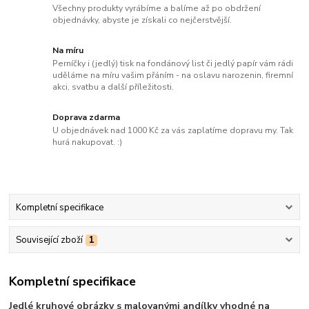
Všechny produkty vyrábíme a balíme až po obdržení
objednávky, abyste je získali co nejčerstvější.
Na míru
Perníčky i (jedlý) tisk na fondánový list či jedlý papír vám rádi
uděláme na míru vašim přáním - na oslavu narozenin, firemní
akci, svatbu a další příležitosti.
Doprava zdarma
U objednávek nad 1000 Kč za vás zaplatíme dopravu my. Tak
hurá nakupovat. :)
Kompletní specifikace
Související zboží
1
Kompletní specifikace
Jedlé kruhové obrázky s malovanými andílky vhodné na