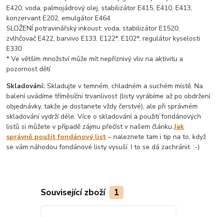
E420, voda, palmojádrový olej, stabilizátor E415, E410, E413,
konzervant E202, emulgátor E464
SLOŽENÍ potravinářský inkoust: voda, stabilizátor E1520,
zvlhčovač E422, barvivo E133, E122*, E102*, regulátor kyselosti
E330
* Ve větším množství může mít nepříznivý vliv na aktivitu a
pozornost dětí
Skladování:
Skladujte v temném, chladném a suchém místě. Na
balení uvádíme tříměsíční trvanlivost (listy vyrábíme až po obdržení
objednávky, takže je dostanete vždy čerstvé), ale při správném
skladování vydrží déle. Více o skladování a použití fondánových
listů si můžete v případě zájmu přečíst v našem článku
Jak
správně použít fondánový list
– naleznete tam i tip na to, když
se vám náhodou fondánové listy vysuší. I to se dá zachránit. :-)
Související zboží
1