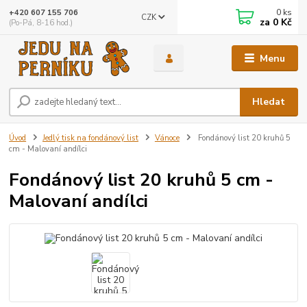
0
ks
+420 607 155 706
CZK
za
0 Kč
(Po-Pá, 8-16 hod.)
Menu
Hledat
Úvod
Jedlý tisk na fondánový list
Vánoce
Fondánový list 20 kruhů 5
cm - Malovaní andílci
Fondánový list 20 kruhů 5 cm -
Malovaní andílci