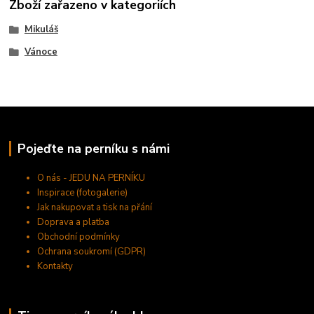
Zboží zařazeno v kategoriích
Mikuláš
Vánoce
Pojeďte na perníku s námi
O nás - JEDU NA PERNÍKU
Inspirace (fotogalerie)
Jak nakupovat a tisk na přání
Doprava a platba
Obchodní podmínky
Ochrana soukromí (GDPR)
Kontakty