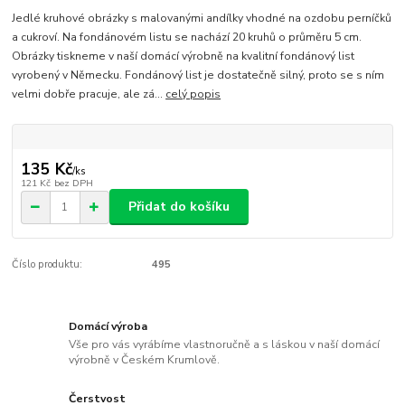
Jedlé kruhové obrázky s malovanými andílky vhodné na ozdobu perníčků
a cukroví. Na fondánovém listu se nachází 20 kruhů o průměru 5 cm.
Obrázky tiskneme v naší domácí výrobně na kvalitní fondánový list
vyrobený v Německu. Fondánový list je dostatečně silný, proto se s ním
velmi dobře pracuje, ale zá...
celý popis
135 Kč
/
ks
121 Kč
bez DPH
Přidat do košíku
Číslo produktu:
495
Domácí výroba
Vše pro vás vyrábíme vlastnoručně a s láskou v naší domácí
výrobně v Českém Krumlově.
Čerstvost