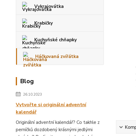
Vykrajovátka
Krabičky
Kuchyňské chňapky
Háčkovaná zvířátka
Blog
26.10.2023
Vytvořte si originální adventní
kalendář
Originální adventní kalendář? Co takhle z
Kompl
perníčků dozdobený krásnými jedlými