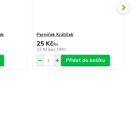
ek
Perníček Králíček
Fon
25 Kč
1
/
ks
22 Kč
bez DPH
11
Přidat do košíku