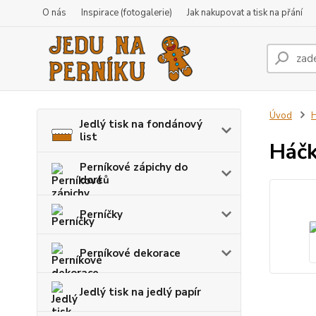
O nás
Inspirace (fotogalerie)
Jak nakupovat a tisk na přání
Úvod
H
Jedlý tisk na fondánový
list
Háčk
Perníkové zápichy do
dortů
Perníčky
Perníkové dekorace
Jedlý tisk na jedlý papír