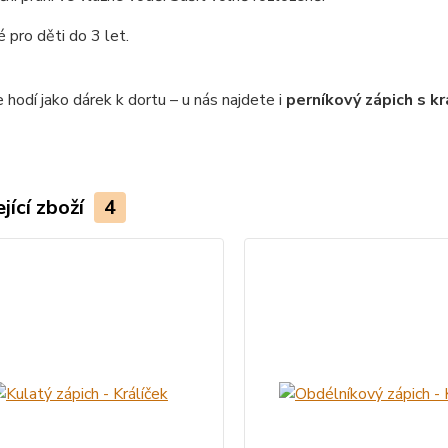
pro děti do 3 let.
 hodí jako dárek k dortu – u nás najdete i
perníkový zápich s k
jící zboží
4