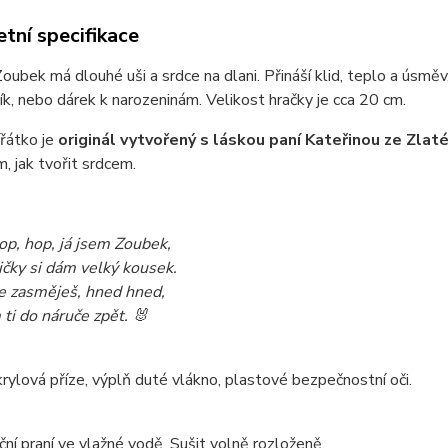
tní specifikace
Zoubek má dlouhé uši a srdce na dlani. Přináší klid, teplo a úsm
ík, nebo dárek k narozeninám. Velikost hračky je cca 20 cm.
řátko je
originál vytvořený s láskou paní Kateřinou ze Zlat
 jak tvořit srdcem.
op, hop, já jsem Zoubek,
ičky si dám velký kousek.
e zasměješ, hned hned,
 ti do náruče zpět. 🐰
ylová příze, výplň duté vlákno, plastové bezpečnostní oči.
ční praní ve vlažné vodě. Sušit volně rozloženě.