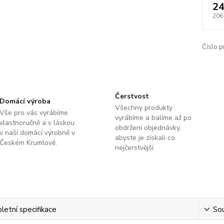
24
206
Číslo p
Čerstvost
Domácí výroba
Všechny produkty
Vše pro vás vyrábíme
vyrábíme a balíme až po
vlastnoručně a s láskou
obdržení objednávky,
v naší domácí výrobně v
abyste je získali co
Českém Krumlově.
nejčerstvější.
etní specifikace
Sou