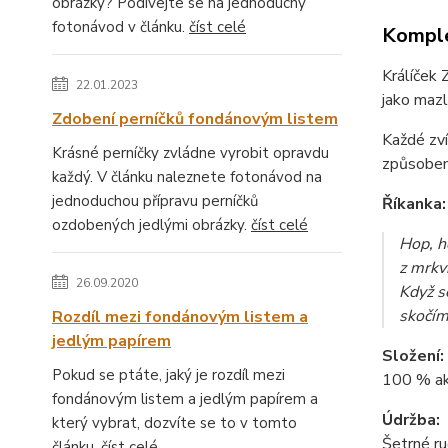
obrázky? Podívejte se na jednoduchý
fotonávod v článku.
číst celé
Komple
Králíček 
22.01.2023
jako mazl
Zdobení perníčků fondánovým listem
Každé zví
Krásné perníčky zvládne vyrobit opravdu
způsobem,
každý. V článku naleznete fotonávod na
jednoduchou přípravu perníčků
Říkanka:
ozdobených jedlými obrázky.
číst celé
Hop, h
z mrkv
26.09.2020
Když s
skočím
Rozdíl mezi fondánovým listem a
jedlým papírem
Složení:
Pokud se ptáte, jaký je rozdíl mezi
100 % akr
fondánovým listem a jedlým papírem a
Údržba:
který vybrat, dozvíte se to v tomto
Šetrné ru
článku.
číst celé