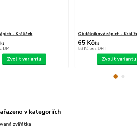
ápich - Králíček
Obdélníkový zápich - Králíč
65 Kč
/
ks
/
ks
z DPH
58 Kč
bez DPH
Zvolit variantu
Zvolit variantu
zařazeno v kategoriích
vaná zvířátka