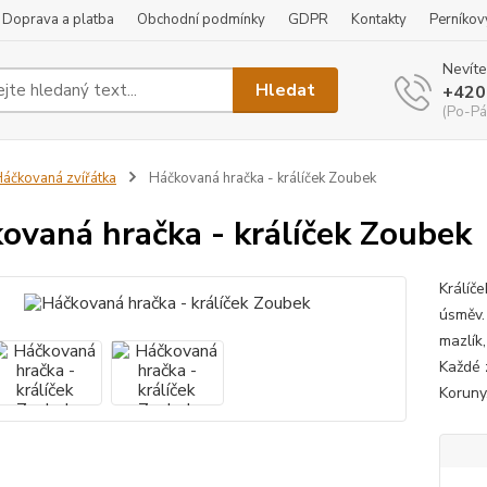
Doprava a platba
Obchodní podmínky
GDPR
Kontakty
Perníkov
Nevíte
Hledat
+420
(Po-Pá
áčkovaná zvířátka
Háčkovaná hračka - králíček Zoubek
ovaná hračka - králíček Zoubek
Králíče
úsměv.
mazlík
Každé z
Koruny,