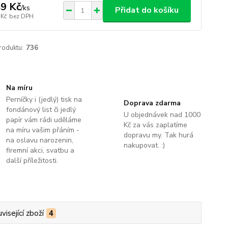
9 Kč
/
ks
Přidat do košíku
 Kč
bez DPH
roduktu:
736
Na míru
Perníčky i (jedlý) tisk na
Doprava zdarma
fondánový list či jedlý
U objednávek nad 1000
papír vám rádi uděláme
Kč za vás zaplatíme
na míru vašim přáním -
dopravu my. Tak hurá
na oslavu narozenin,
nakupovat. :)
firemní akci, svatbu a
další příležitosti.
visející zboží
4