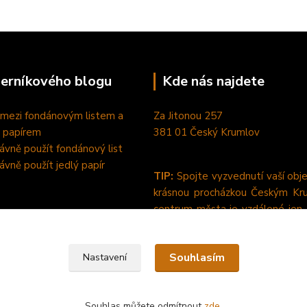
perníkového blogu
Kde nás najdete
 mezi fondánovým listem a
Za Jitonou 257
 papírem
381 01 Český Krumlov
rávně použít fondánový list
rávně použít jedlý papír
TIP:
Spojte vyzvednutí vaší obj
krásnou procházkou Českým Kr
centrum města je vzdálené jen
pěšky od nás. :-)
Souhlasím
Nastavení
Souhlas můžete odmítnout
zde
.