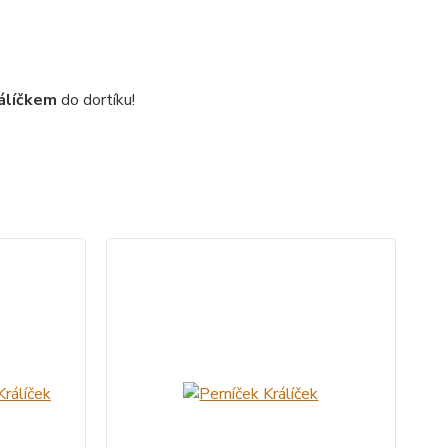
rálíčkem
do dortíku!