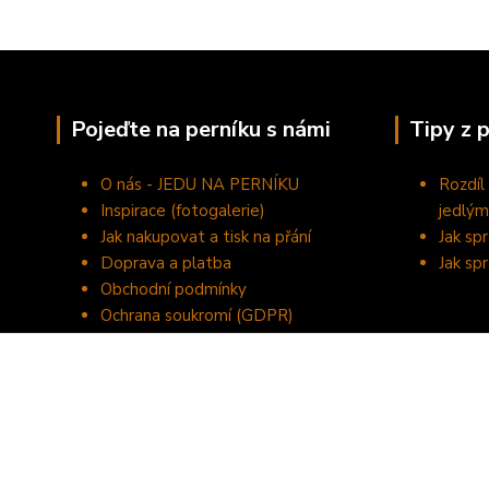
Pojeďte na perníku s námi
Tipy z 
O nás - JEDU NA PERNÍKU
Rozdíl
Inspirace (fotogalerie)
jedlým
Jak nakupovat a tisk na přání
Jak sp
Doprava a platba
Jak sp
Obchodní podmínky
Ochrana soukromí (GDPR)
Kontakty