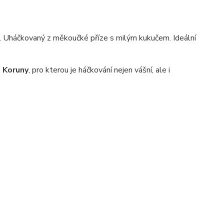
ěv. Uháčkovaný z měkoučké příze s milým kukučem. Ideální
é Koruny
, pro kterou je háčkování nejen vášní, ale i