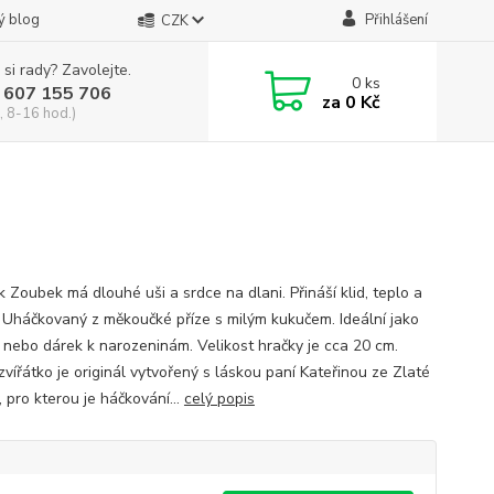
ý blog
Přihlášení
CZK
 si rady? Zavolejte.
0
ks
 607 155 706
za
0 Kč
, 8-16 hod.)
k Zoubek má dlouhé uši a srdce na dlani. Přináší klid, teplo a
 Uháčkovaný z měkoučké příze s milým kukučem. Ideální jako
, nebo dárek k narozeninám. Velikost hračky je cca 20 cm.
vířátko je originál vytvořený s láskou paní Kateřinou ze Zlaté
 pro kterou je háčkování...
celý popis