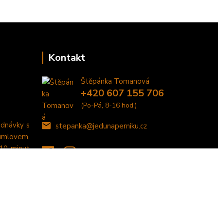
Kontakt
Štěpánka Tomanová
+420 607 155 706
(Po-Pá, 8-16 hod.)
ednávky s
stepanka@jedunaperniku.cz
umlovem,
 10 minut