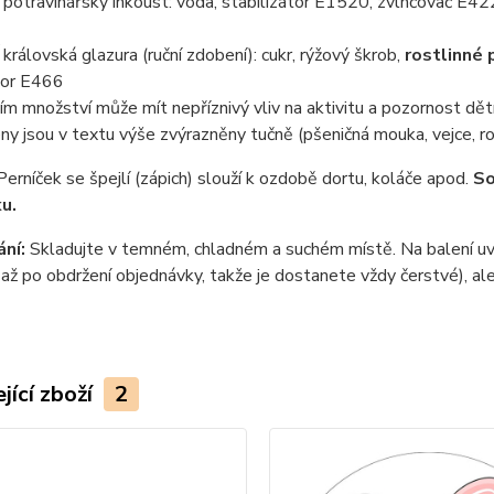
otravinářský inkoust: voda, stabilizátor E1520, zvlhčovač E422
rálovská glazura (ruční zdobení): cukr, rýžový škrob,
rostlinné 
tor E466
ím množství může mít nepříznivý vliv na aktivitu a pozornost dět
ny jsou v textu výše zvýrazněny tučně (pšeničná mouka, vejce, ro
Perníček se špejlí (zápich) slouží k ozdobě dortu, koláče apod.
So
ku.
ní:
Skladujte v temném, chladném a suchém místě. Na balení uvá
až po obdržení objednávky, takže je dostanete vždy čerstvé), ale
jící zboží
2