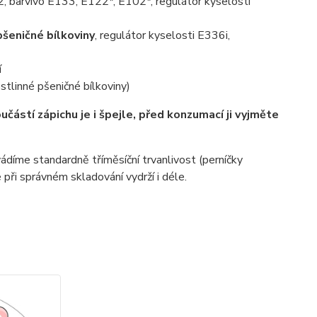
, barvivo E133, E122*, E102*, regulátor kyselosti
pšeničné bílkoviny
, regulátor kyselosti E336i,
í
stlinné pšeničné bílkoviny)
učástí zápichu je i špejle, před konzumací ji vyjměte
díme standardně tříměsíční trvanlivost (perníčky
 při správném skladování vydrží i déle.