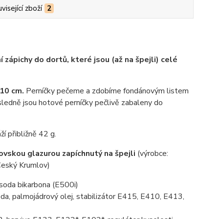
visející zboží
2
 zápichy do dortů, které jsou (až na špejli) celé
 10 cm.
Perníčky pečeme a zdobíme fondánovým listem
sledně jsou hotové perníčky pečlivě zabaleny do
í přibližně 42 g.
vskou glazurou zapíchnutý na špejli
(výrobce:
eský Krumlov)
, soda bikarbona (E500i)
da, palmojádrový olej, stabilizátor E415, E410, E413,