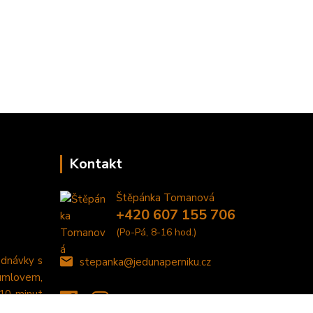
Kontakt
Štěpánka Tomanová
+420 607 155 706
(Po-Pá, 8-16 hod.)
ednávky s
stepanka@jedunaperniku.cz
umlovem,
 10 minut