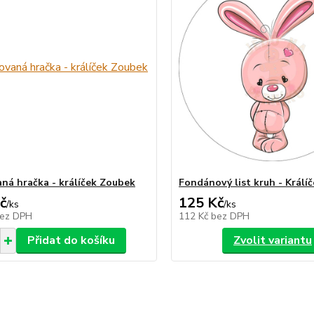
ná hračka - králíček Zoubek
Fondánový list kruh - Králí
č
125 Kč
/
ks
/
ks
ez DPH
112 Kč
bez DPH
Přidat do košíku
Zvolit variantu