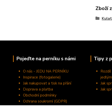
Zboží 
Kulat
Pojeďte na perníku s námi
Tipy z 
O nás - JEDU NA PERNÍKU
Rozdíl
Inspirace (fotogalerie)
jedlým
Jak nakupovat a tisk na přání
Jak sp
Doprava a platba
Jak sp
Obchodní podmínky
Ochrana soukromí (GDPR)
Kontakty