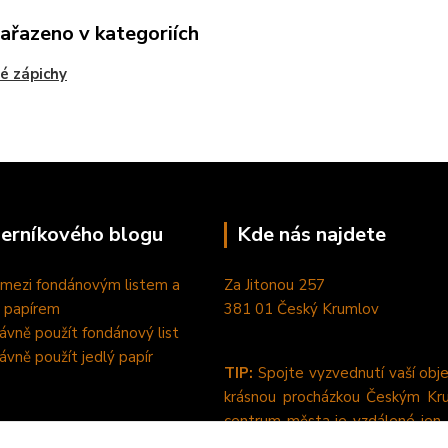
zařazeno v kategoriích
é zápichy
perníkového blogu
Kde nás najdete
 mezi fondánovým listem a
Za Jitonou 257
 papírem
381 01 Český Krumlov
rávně použít fondánový list
rávně použít jedlý papír
TIP:
Spojte vyzvednutí vaší obj
krásnou procházkou Českým Kr
centrum města je vzdálené jen
pěšky od nás. :-)