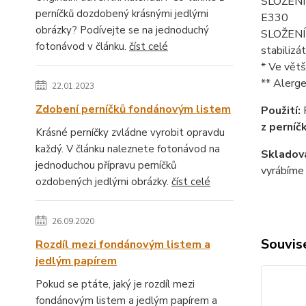
SLOŽENÍ p
perníčků dozdobený krásnými jedlými
E330
obrázky? Podívejte se na jednoduchý
SLOŽENÍ k
fotonávod v článku.
číst celé
stabilizá
* Ve větš
** Alerge
22.01.2023
Zdobení perníčků fondánovým listem
Použití:
z perníč
Krásné perníčky zvládne vyrobit opravdu
každý. V článku naleznete fotonávod na
Skladová
jednoduchou přípravu perníčků
vyrábíme 
ozdobených jedlými obrázky.
číst celé
26.09.2020
Souvise
Rozdíl mezi fondánovým listem a
jedlým papírem
Pokud se ptáte, jaký je rozdíl mezi
fondánovým listem a jedlým papírem a