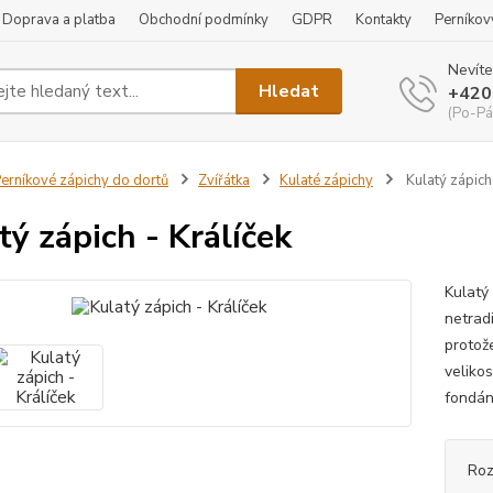
Doprava a platba
Obchodní podmínky
GDPR
Kontakty
Perníkov
Nevíte
Hledat
+420
(Po-Pá
erníkové zápichy do dortů
Zvířátka
Kulaté zápichy
Kulatý zápich 
tý zápich - Králíček
Kulatý
netradi
protože
veliko
fondán
Roz