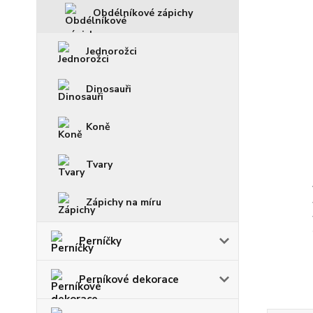
Obdélníkové zápichy
Jednorožci
Dinosauři
Koně
Tvary
Zápichy na míru
Perníčky
Perníkové dekorace