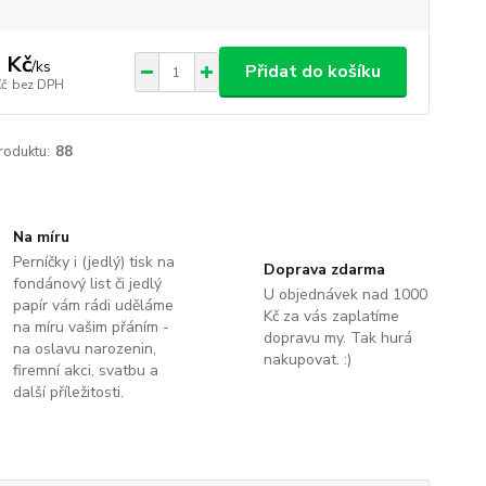
 Kč
/
ks
Přidat do košíku
Kč
bez DPH
roduktu:
88
Na míru
Perníčky i (jedlý) tisk na
Doprava zdarma
fondánový list či jedlý
U objednávek nad 1000
papír vám rádi uděláme
Kč za vás zaplatíme
na míru vašim přáním -
dopravu my. Tak hurá
na oslavu narozenin,
nakupovat. :)
firemní akci, svatbu a
další příležitosti.