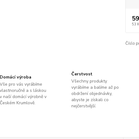
59
53 
Číslo p
Čerstvost
Domácí výroba
Všechny produkty
Vše pro vás vyrábíme
vyrábíme a balíme až po
vlastnoručně a s láskou
obdržení objednávky,
v naší domácí výrobně v
abyste je získali co
Českém Krumlově.
nejčerstvější.