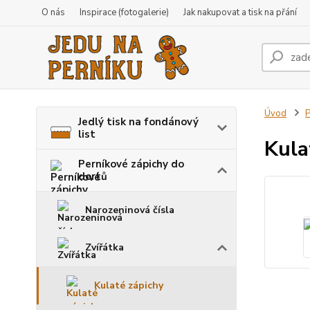
O nás
Inspirace (fotogalerie)
Jak nakupovat a tisk na přání
Úvod
P
Jedlý tisk na fondánový
list
Kula
Perníkové zápichy do
dortů
Narozeninová čísla
Zvířátka
Kulaté zápichy