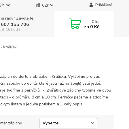
ý blog
Přihlášení
CZK
 si rady? Zavolejte.
0
ks
 607 155 706
za
0 Kč
, 8-16 hod.)
- Králíček
 zápich do dortu s obrázkem Králíčka. Vyrábíme pro vás
ční zápichy do dortů, které jsou (až na špejli) celé jedlé,
 je tvoříme z perníčků. :-) Zvířátkové zápichy tvoříme ve dvou
stech - o průměru 8 cm a 10 cm. Perníčky pečeme a zdobíme
ovým listem s jedlým potiskem a ...
celý popis
měr zápichu