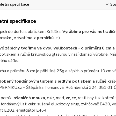
etní specifikace
Sou
tní specifikace
pich do dortu s obrázkem Králíčka.
Vyrábíme pro vás netradiční
otože je tvoříme z perníčků. :-)
vé zápichy tvoříme ve dvou velikostech - o průměru 8 cm a
potiskem a ručně královskou glazurou v naší domácí výrobně. Ná
vého sáčku.
chu o průměru 8 cm je přibližně 25g a zápich o průměru 10 cm váž
dobený fondánovým listem s jedlým potiskem a ručně králo
RNIKU.cz – Štěpánka Tomanová, Rožmberská 324, 381 01 Č
perník:
pšeničná mouka
, cukr, med,
vejce
, rostlinný tuk, koření
ondánový list: cukr, sušený glukózový sirup, zvlhčovač E420, vo
nt E202, emulgátor E464