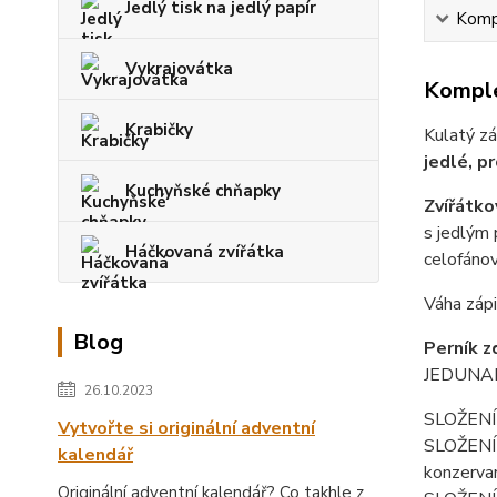
Jedlý tisk na jedlý papír
Kompl
Vykrajovátka
Komple
Krabičky
Kulatý zá
jedlé, pr
Kuchyňské chňapky
Zvířátko
s jedlým 
Háčkovaná zvířátka
celofáno
Váha zápi
Blog
Perník z
JEDUNAPE
26.10.2023
SLOŽENÍ 
Vytvořte si originální adventní
SLOŽENÍ f
kalendář
konzerva
Originální adventní kalendář? Co takhle z