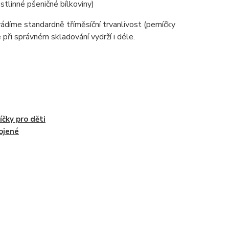
stlinné pšeničné bílkoviny)
díme standardně tříměsíční trvanlivost (perníčky
 při správném skladování vydrží i déle.
íčky pro děti
ojené