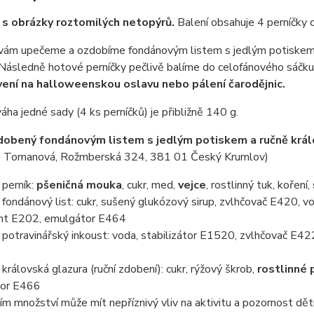
 s obrázky roztomilých netopýrů.
Balení obsahuje 4 perníčky 
 vám upečeme a ozdobíme fondánovým listem s jedlým potiskem 
 Následně hotové perníčky pečlivě balíme do celofánového sáčku
ení na halloweenskou oslavu nebo pálení čarodějnic.
áha jedné sady (4 ks perníčků) je přibližně 140 g.
dobený fondánovým listem s jedlým potiskem a ručně krá
 Tomanová, Rožmberská 324, 381 01 Český Krumlov)
perník:
pšeničná mouka
, cukr, med,
vejce
, rostlinný tuk, koření
ondánový list: cukr, sušený glukózový sirup, zvlhčovač E420, vo
nt E202, emulgátor E464
otravinářský inkoust: voda, stabilizátor E1520, zvlhčovač E422
rálovská glazura (ruční zdobení): cukr, rýžový škrob,
rostlinné 
tor E466
ím množství může mít nepříznivý vliv na aktivitu a pozornost dět