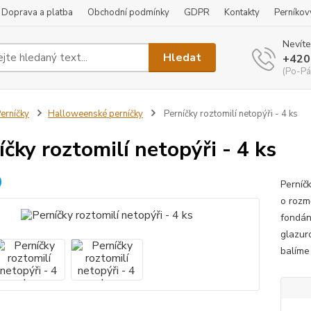
Doprava a platba
Obchodní podmínky
GDPR
Kontakty
Perníkov
Nevíte
Hledat
+420
(Po-Pá
erníčky
Halloweenské perníčky
Perníčky roztomilí netopýři - 4 ks
íčky roztomilí netopýři - 4 ks
Perníč
o rozm
fondán
glazur
balíme