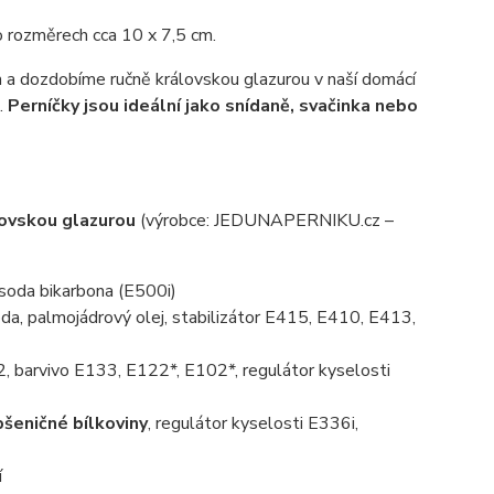
o rozměrech cca 10 x 7,5 cm.
a dozdobíme ručně královskou glazurou v naší domácí
.
Perníčky jsou ideální jako snídaně, svačinka nebo
lovskou glazurou
(výrobce: JEDUNAPERNIKU.cz –
, soda bikarbona (E500i)
da, palmojádrový olej, stabilizátor E415, E410, E413,
, barvivo E133, E122*, E102*, regulátor kyselosti
pšeničné bílkoviny
, regulátor kyselosti E336i,
í