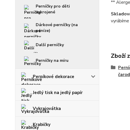
** Alerge
Perníčky pro děti
vykrojené
Skladová
vyrábíme 
Dárkové perníčky (na
peníze)
Další perníčky
Zboží 
Perníčky na míru
Perní
čarod
Perníkové dekorace
Jedlý tisk na jedlý papír
Vykrajovátka
Krabičky