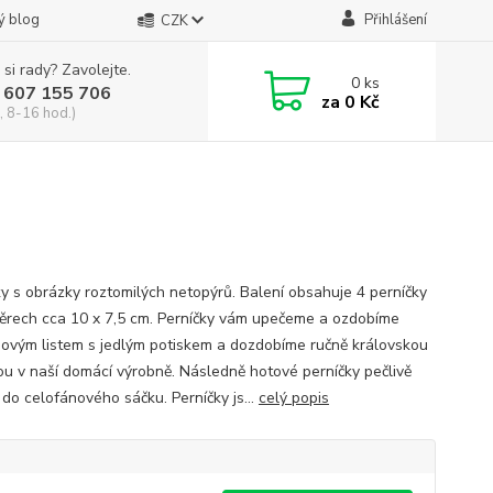
ý blog
Přihlášení
CZK
 si rady? Zavolejte.
0
ks
 607 155 706
za
0 Kč
, 8-16 hod.)
ky s obrázky roztomilých netopýrů. Balení obsahuje 4 perníčky
ěrech cca 10 x 7,5 cm. Perníčky vám upečeme a ozdobíme
ovým listem s jedlým potiskem a dozdobíme ručně královskou
ou v naší domácí výrobně. Následně hotové perníčky pečlivě
 do celofánového sáčku. Perníčky js...
celý popis