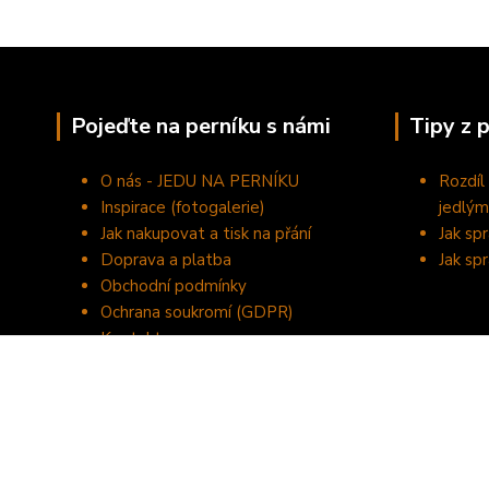
Pojeďte na perníku s námi
Tipy z 
O nás - JEDU NA PERNÍKU
Rozdíl
Inspirace (fotogalerie)
jedlým
Jak nakupovat a tisk na přání
Jak sp
Doprava a platba
Jak sp
Obchodní podmínky
Ochrana soukromí (GDPR)
Kontakty
©2020 JEDU NA PERNÍKU - domácí výroba perníčků a tisk na je