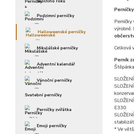
školního roku
Perníčky
Podzimní perníčky
Perníčky
výrobně.
Halloweenské perníčky
občerstv
Celková v
Mikulášské perníčky
Perník z
Adventní kalendář
Štěpánka
SLOŽENÍ 
Vánoční perníčky
SLOŽENÍ f
konzerva
Svatební perníčky
SLOŽENÍ p
E330
Perníčky zvířátka
SLOŽENÍ k
stabilizá
Emoji perníčky
* Ve větš