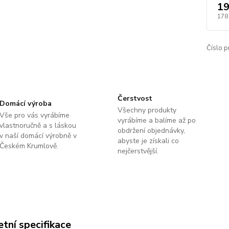
19
178
Číslo p
Čerstvost
Domácí výroba
Všechny produkty
Vše pro vás vyrábíme
vyrábíme a balíme až po
vlastnoručně a s láskou
obdržení objednávky,
v naší domácí výrobně v
abyste je získali co
Českém Krumlově.
nejčerstvější.
tní specifikace