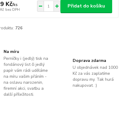
9 Kč
/
ks
Přidat do košíku
 Kč
bez DPH
roduktu:
726
Na míru
Perníčky i (jedlý) tisk na
Doprava zdarma
fondánový list či jedlý
U objednávek nad 1000
papír vám rádi uděláme
Kč za vás zaplatíme
na míru vašim přáním -
dopravu my. Tak hurá
na oslavu narozenin,
nakupovat. :)
firemní akci, svatbu a
další příležitosti.