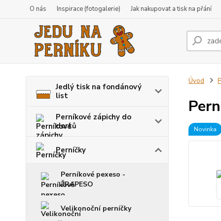
O nás
Inspirace (fotogalerie)
Jak nakupovat a tisk na přání
Úvod
P
Jedlý tisk na fondánový
list
Pern
Perníkové zápichy do
dortů
Novinka
Perníčky
Perníkové pexeso -
ŽRAPESO
Velikonoční perníčky