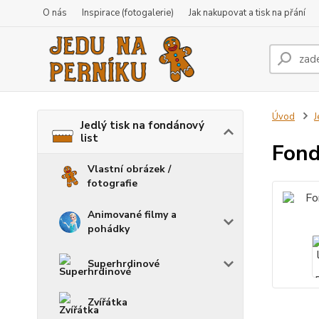
O nás
Inspirace (fotogalerie)
Jak nakupovat a tisk na přání
Úvod
J
Jedlý tisk na fondánový
list
Fond
Vlastní obrázek /
fotografie
Animované filmy a
pohádky
Superhrdinové
Zvířátka