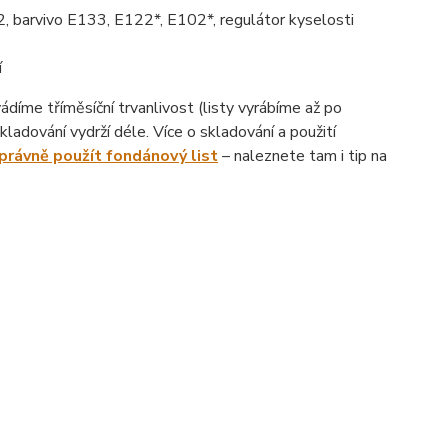
, barvivo E133, E122*, E102*, regulátor kyselosti
í
íme tříměsíční trvanlivost (listy vyrábíme až po
ladování vydrží déle. Více o skladování a použití
správně použít fondánový list
– naleznete tam i tip na