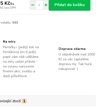
5 Kč
/
ks
Přidat do košíku
 Kč
bez DPH
roduktu:
563
Na míru
Perníčky i (jedlý) tisk na
Doprava zdarma
fondánový list či jedlý
U objednávek nad 1000
papír vám rádi uděláme
Kč za vás zaplatíme
na míru vašim přáním -
dopravu my. Tak hurá
na oslavu narozenin,
nakupovat. :)
firemní akci, svatbu a
další příležitosti.
visející zboží
1