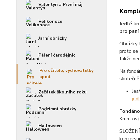
Valentýn a První máj
Komple
Velikonoce
Jedlé kr
pro paní 
Jarní obrázky
Obrázky 
proto se
Pálení čarodějnic
takže není
Pro učitele, vychovatelky
Na fondá
apod.
skutečně 
Jes
Začátek školního roku
jed
Podzimní obrázky
Fondánov
Krumlov)
Halloween
SLOŽENÍ f
konzerva