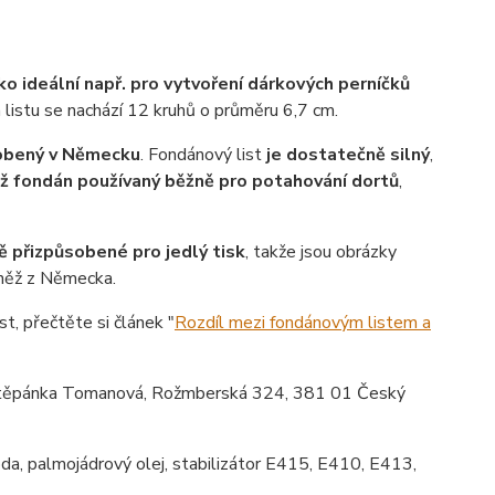
ko ideální např. pro vytvoření dárkových perníčků
istu se nachází 12 kruhů o průměru 6,7 cm.
robený v Německu
. Fondánový list
je dostatečně silný
,
ež fondán používaný běžně pro potahování dortů
,
ě přizpůsobené pro jedlý tisk
, takže jsou obrázky
vněž z Německa.
st, přečtěte si článek "
Rozdíl mezi fondánovým listem a
ěpánka Tomanová, Rožmberská 324, 381 01 Český
da, palmojádrový olej, stabilizátor E415, E410, E413,