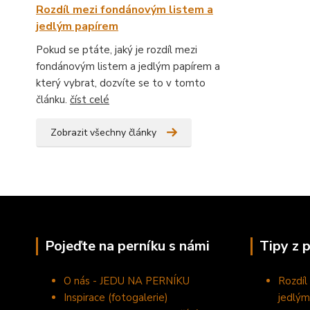
Rozdíl mezi fondánovým listem a
jedlým papírem
Pokud se ptáte, jaký je rozdíl mezi
fondánovým listem a jedlým papírem a
který vybrat, dozvíte se to v tomto
článku.
číst celé
Zobrazit všechny články
Pojeďte na perníku s námi
Tipy z 
O nás - JEDU NA PERNÍKU
Rozdíl
Inspirace (fotogalerie)
jedlým