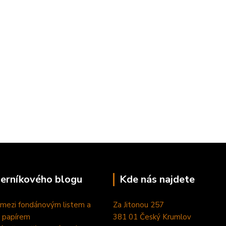
perníkového blogu
Kde nás najdete
 mezi fondánovým listem a
Za Jitonou 257
 papírem
381 01 Český Krumlov