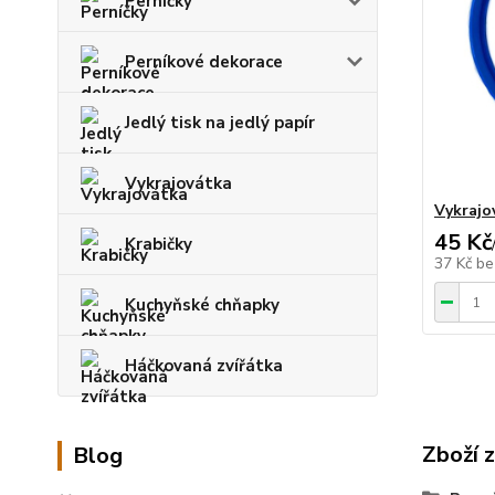
Perníčky
Perníkové dekorace
Jedlý tisk na jedlý papír
Vykrajovátka
Vykrajo
45 Kč
Krabičky
37 Kč
be
Kuchyňské chňapky
Háčkovaná zvířátka
Zboží 
Blog