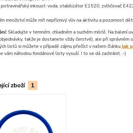
otravinářský inkoust: voda, stabilizátor E1520, zvlhčovač E422
ím množství může mít nepříznivý vliv na aktivitu a pozornost dět
ní:
Skladujte v temném, chladném a suchém místě. Na balení uvád
objednávky, takže je dostanete vždy čerstvé), ale při správném sk
ch listů si můžete v případě zájmu přečíst v našem článku
Jak 
se vám náhodou fondánové listy vysuší. I to se dá zachránit. :-)
jící zboží
1