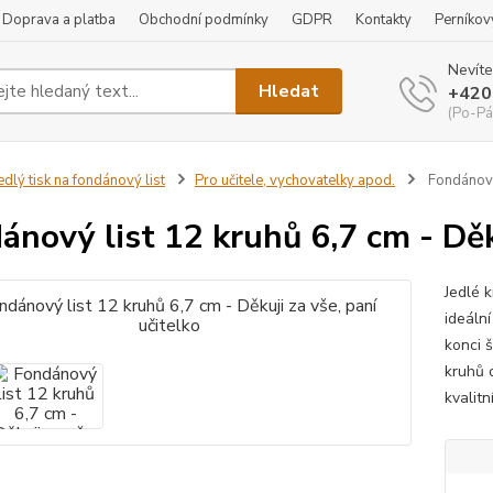
Doprava a platba
Obchodní podmínky
GDPR
Kontakty
Perníkov
Nevíte
Hledat
+420
(Po-Pá
edlý tisk na fondánový list
Pro učitele, vychovatelky apod.
Fondánový 
ánový list 12 kruhů 6,7 cm - Děku
Jedlé 
ideální
konci 
kruhů 
kvalitn