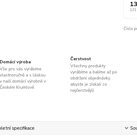
13
121
Číslo p
Čerstvost
Domácí výroba
Všechny produkty
Vše pro vás vyrábíme
vyrábíme a balíme až po
vlastnoručně a s láskou
obdržení objednávky,
v naší domácí výrobně v
abyste je získali co
Českém Krumlově.
nejčerstvější.
etní specifikace
Sou