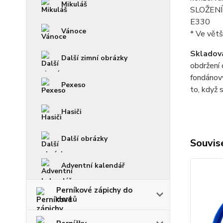
Mikuláš
SLOŽENÍ p
E330
Vánoce
* Ve větš
Skladová
Další zimní obrázky
obdržení 
fondánový
Pexeso
to, když 
Hasiči
Další obrázky
Souvise
Adventní kalendář
Perníkové zápichy do
dortů