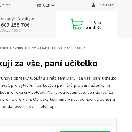
ý blog
Přihlášení
CZK
 si rady? Zavolejte.
0
ks
 607 155 706
za
0 Kč
, 8-16 hod.)
list 12 kruhů 6,7 cm - Děkuji za vše, paní učitelko
ji za vše, paní učitelko
kruhové obrázky tupilánů s nápisem Děkuji za vše, paní učitelko
 např. pro vytvoření dárkových perníčků pro paní učitelky na
školního roku či v pololetí. Na fondánovém listu se nachází 12
o průměru 6,7 cm. Obrázky tiskneme v naší domácí výrobně na
í fondánový list vyr...
celý popis