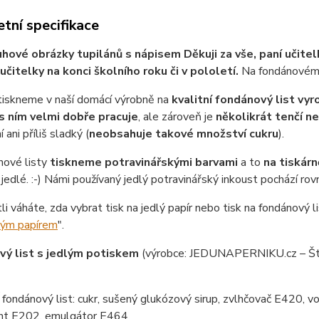
tní specifikace
uhové obrázky tupilánů s nápisem Děkuji za vše, paní učitel
učitelky na konci školního roku či v pololetí.
Na fondánovém l
tiskneme v naší domácí výrobně na
kvalitní fondánový list vy
s ním velmi dobře pracuje
, ale zároveň je
několikrát tenčí n
 ani příliš sladký (
neobsahuje takové množství cukru
).
nové listy
tiskneme potravinářskými barvami
a to
na tiskárn
jedlé. :-) Námi používaný jedlý potravinářský inkoust pochází ro
tli váháte, zda vybrat tisk na jedlý papír nebo tisk na fondánový li
lým papírem
".
ý list s jedlým potiskem
(výrobce: JEDUNAPERNIKU.cz – Št
ondánový list: cukr, sušený glukózový sirup, zvlhčovač E420, vo
nt E202, emulgátor E464