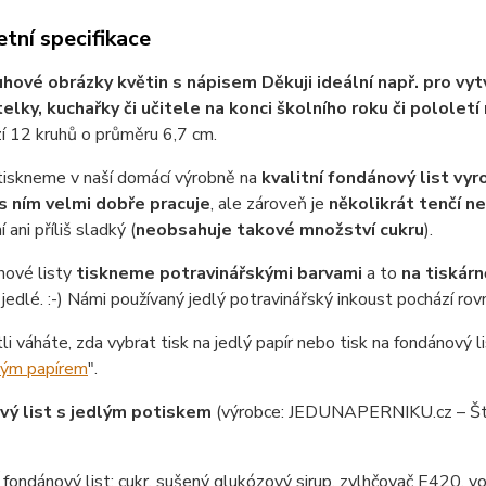
tní specifikace
uhové obrázky květin s nápisem Děkuji ideální např. pro vyt
lky, kuchařky či učitele na konci školního roku či pololetí n
í 12 kruhů o průměru 6,7 cm.
tiskneme v naší domácí výrobně na
kvalitní fondánový list vy
s ním velmi dobře pracuje
, ale zároveň je
několikrát tenčí n
 ani příliš sladký (
neobsahuje takové množství cukru
).
nové listy
tiskneme potravinářskými barvami
a to
na tiskárn
jedlé. :-) Námi používaný jedlý potravinářský inkoust pochází ro
tli váháte, zda vybrat tisk na jedlý papír nebo tisk na fondánový li
lým papírem
".
ý list s jedlým potiskem
(výrobce: JEDUNAPERNIKU.cz – Št
ondánový list: cukr, sušený glukózový sirup, zvlhčovač E420, vo