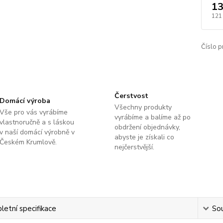
13
121
Číslo p
Čerstvost
Domácí výroba
Všechny produkty
Vše pro vás vyrábíme
vyrábíme a balíme až po
vlastnoručně a s láskou
obdržení objednávky,
v naší domácí výrobně v
abyste je získali co
Českém Krumlově.
nejčerstvější.
etní specifikace
Sou