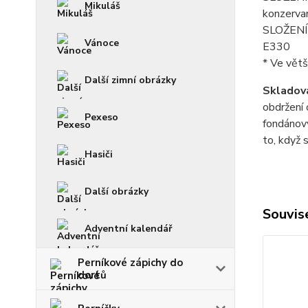
Mikuláš
konzerva
SLOŽENÍ p
Vánoce
E330
* Ve větš
Další zimní obrázky
Skladová
obdržení 
Pexeso
fondánový
to, když 
Hasiči
Další obrázky
Souvise
Adventní kalendář
Perníkové zápichy do
dortů