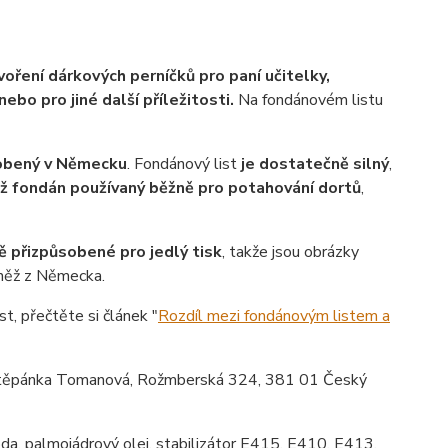
voření dárkových perníčků pro paní učitelky,
ebo pro jiné další příležitosti.
Na fondánovém listu
robený v Německu
. Fondánový list
je dostatečně silný
,
ež fondán používaný běžně pro potahování dortů
,
ě přizpůsobené pro jedlý tisk
, takže jsou obrázky
vněž z Německa.
st, přečtěte si článek "
Rozdíl mezi fondánovým listem a
ěpánka Tomanová, Rožmberská 324, 381 01 Český
da, palmojádrový olej, stabilizátor E415, E410, E413,