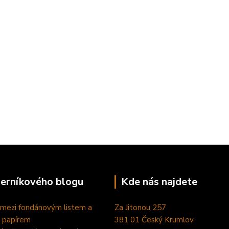
perníkového blogu
Kde nás najdete
 mezi fondánovým listem a
Za Jitonou 257
 papírem
381 01 Český Krumlov