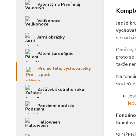
Valentýn a První máj
Komple
Velikonoce
Jedlé kr
vychovate
Jarní obrázky
se nacház
Obrázky 
Pálení čarodějnic
proto se
takže není
Pro učitele, vychovatelky
apod.
Na fondá
skutečně 
Začátek školního roku
Jes
jed
Podzimní obrázky
Fondánov
Halloween
Krumlov)
SLOŽENÍ f