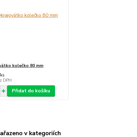
vátko kolečko 80 mm
/
ks
z DPH
Přidat do košíku
zařazeno v kategoriích