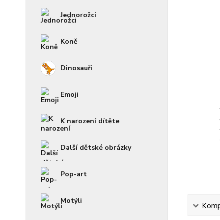
Jednorožci
Koně
Dinosauři
Emoji
K narození dítěte
Další dětské obrázky
Pop-art
Motýli
Kompl