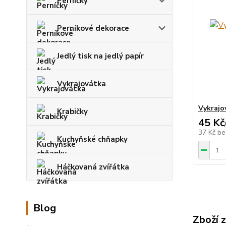
Perníčky
Perníkové dekorace
Jedlý tisk na jedlý papír
Vykrajovátka
Vykrajo
Krabičky
45 Kč
37 Kč
be
Kuchyňské chňapky
Háčkovaná zvířátka
Blog
Zboží 