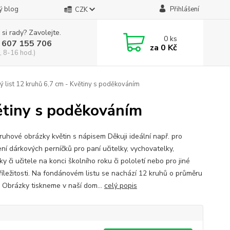
ý blog
Přihlášení
CZK
 si rady? Zavolejte.
0
ks
 607 155 706
za
0 Kč
, 8-16 hod.)
list 12 kruhů 6,7 cm - Květiny s poděkováním
ětiny s poděkováním
kruhové obrázky květin s nápisem Děkuji ideální např. pro
ní dárkových perníčků pro paní učitelky, vychovatelky,
y či učitele na konci školního roku či pololetí nebo pro jiné
příležitosti. Na fondánovém listu se nachází 12 kruhů o průměru
. Obrázky tiskneme v naší dom...
celý popis