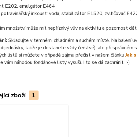
nt E202, emulgátor E464
otravinářský inkoust: voda, stabilizátor E1520, zvlhčovač E422
ím množství může mít nepříznivý vliv na aktivitu a pozornost dět
ní:
Skladujte v temném, chladném a suchém místě. Na balení uvád
objednávky, takže je dostanete vždy čerstvé), ale při správném sk
ch listů si můžete v případě zájmu přečíst v našem článku
Jak 
se vám náhodou fondánové listy vysuší. I to se dá zachránit. :-)
jící zboží
1