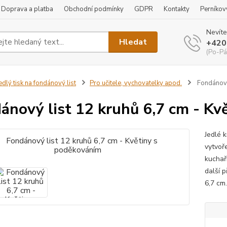
Doprava a platba
Obchodní podmínky
GDPR
Kontakty
Perníkov
Nevíte
Hledat
+420
(Po-Pá
edlý tisk na fondánový list
Pro učitele, vychovatelky apod.
Fondánový 
ánový list 12 kruhů 6,7 cm - Kv
Jedlé 
vytvoře
kuchařk
další 
6,7 cm