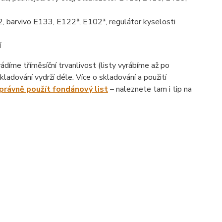
, barvivo E133, E122*, E102*, regulátor kyselosti
í
íme tříměsíční trvanlivost (listy vyrábíme až po
ladování vydrží déle. Více o skladování a použití
správně použít fondánový list
– naleznete tam i tip na