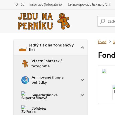
O nás
Inspirace (fotogalerie)
Jak nakupovat a tisk na přání
Úvod
J
Jedlý tisk na fondánový
list
Fond
Vlastní obrázek /
fotografie
Animované filmy a
pohádky
Superhrdinové
Zvířátka