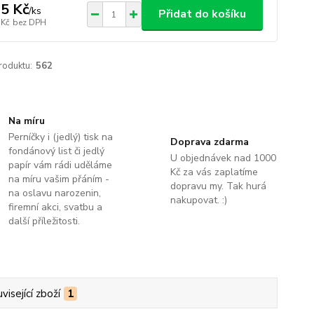
5 Kč
/
ks
Přidat do košíku
 Kč
bez DPH
roduktu:
562
Na míru
Perníčky i (jedlý) tisk na
Doprava zdarma
fondánový list či jedlý
U objednávek nad 1000
papír vám rádi uděláme
Kč za vás zaplatíme
na míru vašim přáním -
dopravu my. Tak hurá
na oslavu narozenin,
nakupovat. :)
firemní akci, svatbu a
další příležitosti.
visející zboží
1