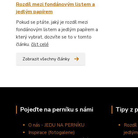
Rozdíl mezi fondánovým listem a
jedlým papírem
Pokud se ptáte, jaký je rozdíl mezi
fondánovým listem a jedlým papírem a
který vybrat, dozvíte se to v tomto
článku.
číst celé
Zobrazit všechny články
Pojeďte na perníku s námi
Tipy z 
O nás - JEDU NA PERNÍKU
Rozdíl
Inspirace (fotogalerie)
jedlým