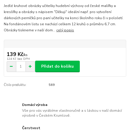
Jedlé kruhové obrázky učitelky hudební výchovy od české malířky a
kreslířky a obrázky s nápisem "Děkuji" ideální např. pro vytvoření
dárkových perníčků pro paní učitelky na konci školního roku či v pololetí.
Na fondánovém listu se nachází celkem 12 kruhů o průměru 6,7 cm.
Obrázky tiskneme v naší dom...
celý popis
139 Kč
/
ks
124 Kč
bez DPH
Přidat do košíku
Číslo produktu:
569
Domácí výroba
Vše pro vás vyrábíme vlastnoručně a s láskou v naší domácí
výrobně v Českém Krumlově.
Čerstvost