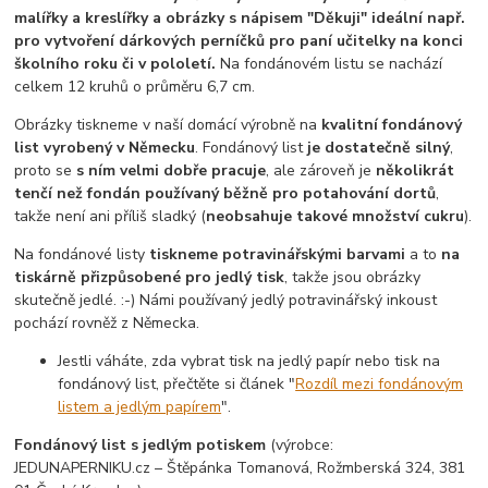
malířky a kreslířky a obrázky s nápisem "Děkuji" ideální např.
pro vytvoření dárkových perníčků pro paní učitelky na konci
školního roku či v pololetí.
Na fondánovém listu se nachází
celkem 12 kruhů o průměru 6,7 cm.
Obrázky tiskneme v naší domácí výrobně na
kvalitní fondánový
list vyrobený v Německu
. Fondánový list
je dostatečně silný
,
proto se
s ním velmi dobře pracuje
, ale zároveň je
několikrát
tenčí než fondán používaný běžně pro potahování dortů
,
takže není ani příliš sladký (
neobsahuje takové množství cukru
).
Na fondánové listy
tiskneme potravinářskými barvami
a to
na
tiskárně přizpůsobené pro jedlý tisk
, takže jsou obrázky
skutečně jedlé. :-) Námi používaný jedlý potravinářský inkoust
pochází rovněž z Německa.
Jestli váháte, zda vybrat tisk na jedlý papír nebo tisk na
fondánový list, přečtěte si článek "
Rozdíl mezi fondánovým
listem a jedlým papírem
".
Fondánový list s jedlým potiskem
(výrobce:
JEDUNAPERNIKU.cz – Štěpánka Tomanová, Rožmberská 324, 381