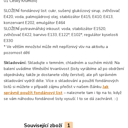
01 Český Krumlov)
SLOŽENÍ fondánový list: cukr, sušený glukózový sirup, zvlhčovač
E420, voda, palmojádrový olej, stabilizátor E415, E410, E413,
konzervant E202, emulgátor E464
SLOŽENÍ potravinářský inkoust: voda, stabilizátor E1520,
zvlhčovač E422, barvivo E133, E122*, E102*, regulátor kyselosti
E330
* Ve větším množství může mít nepříznivý vliv na aktivitu a
pozornost dětí
Skladování:
Skladujte v temném, chladném a suchém místě. Na
balení uvádíme tříměsíční trvanlivost (listy vyrábíme až po obdržení
objednávky, takže je dostanete vždy čerstvé), ale při správném
skladování vydrží déle. Více o skladování a použití fondánových
listů si můžete v případě zájmu přečíst v našem článku
Jak
správně použít fondánový list
– naleznete tam i tip na to, když
se vám náhodou fondánové listy vysuší. I to se dá zachránit. :-)
Související zboží
1