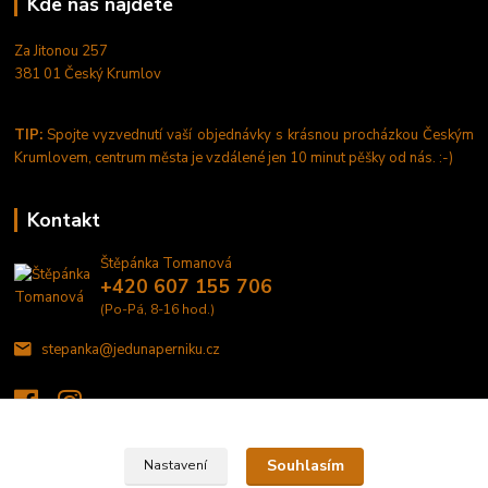
Kde nás najdete
Za Jitonou 257
381 01 Český Krumlov
TIP:
Spojte vyzvednutí vaší objednávky s krásnou procházkou Českým
Krumlovem, centrum města je vzdálené jen 10 minut pěšky od nás. :-)
Kontakt
Štěpánka Tomanová
+420 607 155 706
(Po-Pá, 8-16 hod.)
stepanka@jedunaperniku.cz
Souhlasím
Nastavení