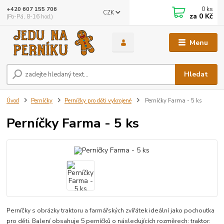
0
ks
+420 607 155 706
CZK
za
0 Kč
(Po-Pá, 8-16 hod.)
Menu
Hledat
Úvod
Perníčky
Perníčky pro děti vykrojené
Perníčky Farma - 5 ks
Perníčky Farma - 5 ks
Perníčky s obrázky traktoru a farmářských zvířátek ideální jako pochoutka
pro děti. Balení obsahuje 5 perníčků o následujících rozměrech: traktor: