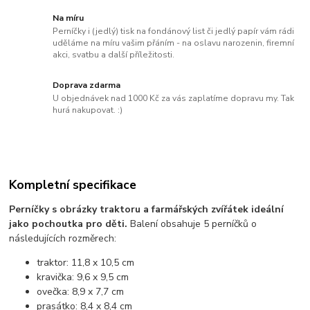
Na míru
Perníčky i (jedlý) tisk na fondánový list či jedlý papír vám rádi
uděláme na míru vašim přáním - na oslavu narozenin, firemní
akci, svatbu a další příležitosti.
Doprava zdarma
U objednávek nad 1000 Kč za vás zaplatíme dopravu my. Tak
hurá nakupovat. :)
Kompletní specifikace
Perníčky s obrázky traktoru a farmářských zvířátek ideální
jako pochoutka pro děti.
Balení obsahuje 5 perníčků o
následujících rozměrech:
traktor: 11,8 x 10,5 cm
kravička: 9,6 x 9,5 cm
ovečka: 8,9 x 7,7 cm
prasátko: 8,4 x 8,4 cm