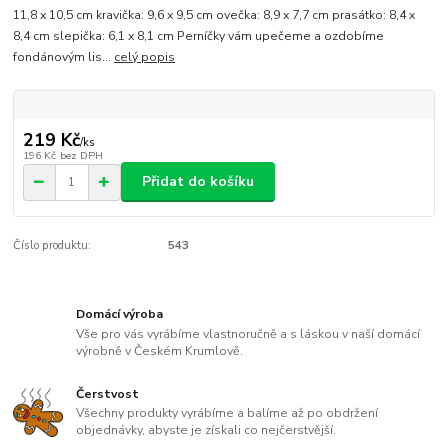
11,8 x 10,5 cm kravička: 9,6 x 9,5 cm ovečka: 8,9 x 7,7 cm prasátko: 8,4 x
8,4 cm slepička: 6,1 x 8,1 cm Perníčky vám upečeme a ozdobíme
fondánovým lis...
celý popis
219 Kč
/
ks
196 Kč
bez DPH
Přidat do košíku
Číslo produktu:
543
Domácí výroba
Vše pro vás vyrábíme vlastnoručně a s láskou v naší domácí
výrobně v Českém Krumlově.
Čerstvost
Všechny produkty vyrábíme a balíme až po obdržení
objednávky, abyste je získali co nejčerstvější.