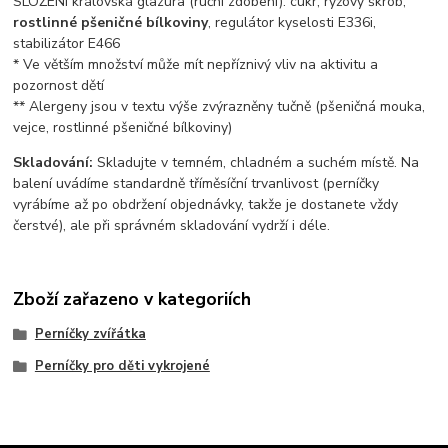
SLOŽENÍ královská glazura (ruční zdobení): cukr, rýžový škrob,
rostlinné pšeničné bílkoviny
, regulátor kyselosti E336i,
stabilizátor E466
* Ve větším množství může mít nepříznivý vliv na aktivitu a
pozornost dětí
** Alergeny jsou v textu výše zvýrazněny tučně (pšeničná mouka,
vejce, rostlinné pšeničné bílkoviny)
Skladování:
Skladujte v temném, chladném a suchém místě. Na
balení uvádíme standardně tříměsíční trvanlivost (perníčky
vyrábíme až po obdržení objednávky, takže je dostanete vždy
čerstvé), ale při správném skladování vydrží i déle.
Zboží zařazeno v kategoriích
Perníčky zvířátka
Perníčky pro děti vykrojené