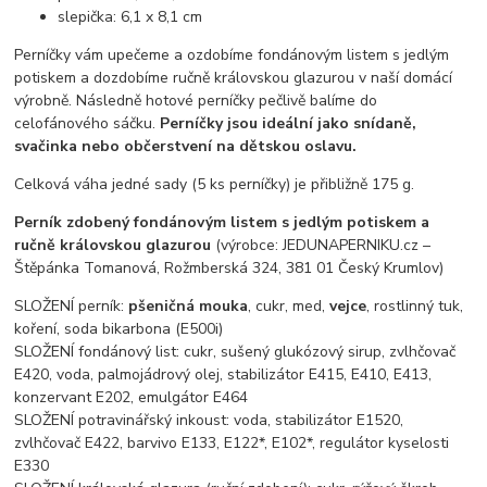
slepička: 6,1 x 8,1 cm
Perníčky vám upečeme a ozdobíme fondánovým listem s jedlým
potiskem a dozdobíme ručně královskou glazurou v naší domácí
výrobně. Následně hotové perníčky pečlivě balíme do
celofánového sáčku.
Perníčky jsou ideální jako snídaně,
svačinka nebo občerstvení na dětskou oslavu.
Celková váha jedné sady (5 ks perníčky) je přibližně 175 g.
Perník zdobený fondánovým listem s jedlým potiskem a
ručně královskou glazurou
(výrobce: JEDUNAPERNIKU.cz –
Štěpánka Tomanová, Rožmberská 324, 381 01 Český Krumlov)
SLOŽENÍ perník:
pšeničná mouka
, cukr, med,
vejce
, rostlinný tuk,
koření, soda bikarbona (E500i)
SLOŽENÍ fondánový list: cukr, sušený glukózový sirup, zvlhčovač
E420, voda, palmojádrový olej, stabilizátor E415, E410, E413,
konzervant E202, emulgátor E464
SLOŽENÍ potravinářský inkoust: voda, stabilizátor E1520,
zvlhčovač E422, barvivo E133, E122*, E102*, regulátor kyselosti
E330