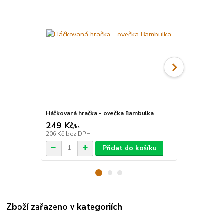
Háčkovaná hračka - ovečka Bambulka
Fondánový li
249 Kč
125 Kč
/
ks
/
ks
206 Kč
bez DPH
112 Kč
bez 
Přidat do košíku
Zboží zařazeno v kategoriích