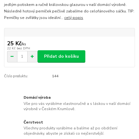
jedlým potiskem a ručně královskou glazurou v naší domácí výrobně.
Následně hotový perníček pečlivě zabalíme do celofánového sáčku. TIP:
Perníčky se zvířátky jsou ideální...
celý popis
25 Kč
/
ks
22 Kč
bez DPH
Přidat do košíku
Číslo produktu:
144
Domácí výroba
Vše pro vás vyrábíme vlastnoručně a s láskou v naší domácí
výrobně v Českém Krumlově.
Čerstvost
Všechny produkty vyrábíme a balíme až po obdržení
objednávky, abyste je získali co nejčerstvější.