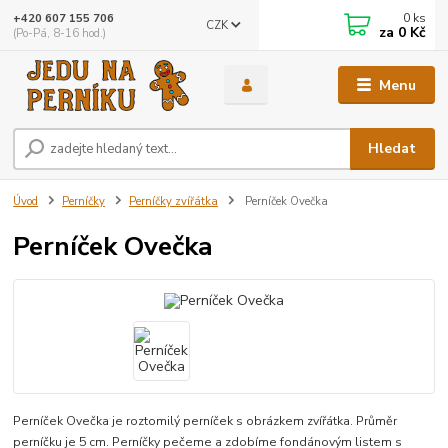
0
ks
+420 607 155 706
CZK
za
0 Kč
(Po-Pá, 8-16 hod.)
Menu
Hledat
Úvod
Perníčky
Perníčky zvířátka
Perníček Ovečka
Perníček Ovečka
Perníček Ovečka je roztomilý perníček s obrázkem zvířátka. Průměr
perníčku je 5 cm. Perníčky pečeme a zdobíme fondánovým listem s