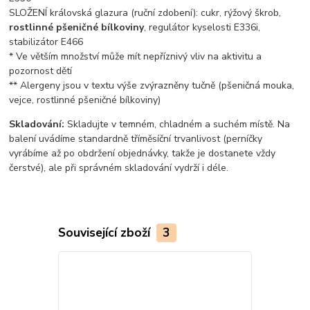
SLOŽENÍ královská glazura (ruční zdobení): cukr, rýžový škrob,
rostlinné pšeničné bílkoviny
, regulátor kyselosti E336i,
stabilizátor E466
* Ve větším množství může mít nepříznivý vliv na aktivitu a
pozornost dětí
** Alergeny jsou v textu výše zvýrazněny tučně (pšeničná mouka,
vejce, rostlinné pšeničné bílkoviny)
Skladování:
Skladujte v temném, chladném a suchém místě. Na
balení uvádíme standardně tříměsíční trvanlivost (perníčky
vyrábíme až po obdržení objednávky, takže je dostanete vždy
čerstvé), ale při správném skladování vydrží i déle.
Související zboží
3