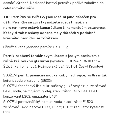
domácí výrobně. Následně hotový perníček pečlivě zabalíme do
celofánového sáčku.
TIP: Perníčky se zvířátky jsou ideální jako dáreček pro
děti. Perníčky se zvířátky můžete rozdat např. na
narozeninové oslavě kamarádkám či kamarádům oslavence.
Každý si tak z oslavy odnese malý dáreček v podobně
krásného perníčku se zvířátkem.
Přibližná váha jednoho perníčku je 13,5 g.
Perník zdobený fondánovým listem s jedlým potiskem a
ručně královskou glazurou
(výrobce: JEDUNAPERNIKU.cz –
Štěpánka Tomanová, Rožmberská 324, 381 01 Český Krumlov)
SLOŽENÍ perník:
pšeničná mouka
, cukr, med,
vejce
, rostlinný tuk,
koření, soda bikarbona (E500i)
SLOŽENÍ fondánový list: cukr, sušený glukózový sirup, zvlhčovač
E420, voda, palmojádrový olej, stabilizátor E415, E410, E413,
konzervant E202, emulgátor E464
SLOŽENÍ potravinářský inkoust: voda, stabilizátor E1520,
zvlhčovač E422, barvivo E133, E122*, E102*, regulátor kyselosti
E330