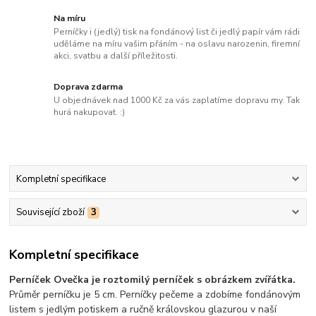
Na míru
Perníčky i (jedlý) tisk na fondánový list či jedlý papír vám rádi
uděláme na míru vašim přáním - na oslavu narozenin, firemní
akci, svatbu a další příležitosti.
Doprava zdarma
U objednávek nad 1000 Kč za vás zaplatíme dopravu my. Tak
hurá nakupovat. :)
Kompletní specifikace
Související zboží
3
Kompletní specifikace
Perníček Ovečka je roztomilý perníček s obrázkem zvířátka.
Průměr perníčku je 5 cm. Perníčky pečeme a zdobíme fondánovým
listem s jedlým potiskem a ručně královskou glazurou v naší