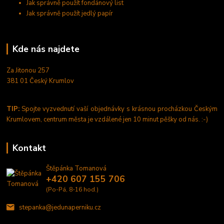
Jak správně použít fondánový list
Jak správně použít jedlý papír
Kde nás najdete
Za Jitonou 257
381 01 Český Krumlov
TIP:
Spojte vyzvednutí vaší objednávky s krásnou procházkou Českým
Krumlovem, centrum města je vzdálené jen 10 minut pěšky od nás. :-)
Kontakt
Štěpánka Tomanová
+420 607 155 706
(Po-Pá, 8-16 hod.)
stepanka@jedunaperniku.cz