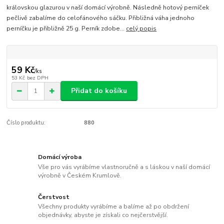
královskou glazurou v naší domácí výrobně. Následně hotový perníček
pečlivě zabalíme do celofánového sáčku. Přibližná váha jednoho
perníčku je přibližně 25 g. Perník zdobe...
celý popis
59 Kč
/
ks
53 Kč
bez DPH
Přidat do košíku
Číslo produktu:
880
Domácí výroba
Vše pro vás vyrábíme vlastnoručně a s láskou v naší domácí
výrobně v Českém Krumlově.
Čerstvost
Všechny produkty vyrábíme a balíme až po obdržení
objednávky, abyste je získali co nejčerstvější.