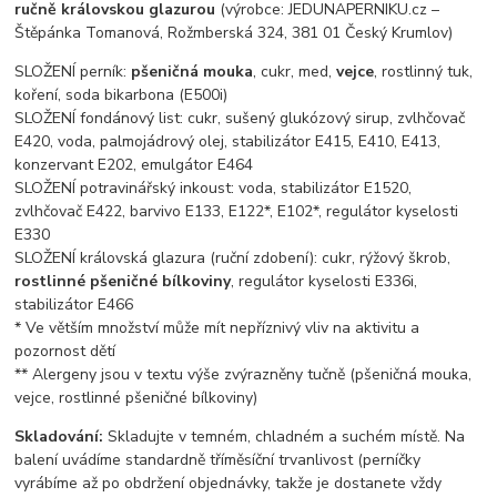
ručně královskou glazurou
(výrobce: JEDUNAPERNIKU.cz –
Štěpánka Tomanová, Rožmberská 324, 381 01 Český Krumlov)
SLOŽENÍ perník:
pšeničná mouka
, cukr, med,
vejce
, rostlinný tuk,
koření, soda bikarbona (E500i)
SLOŽENÍ fondánový list: cukr, sušený glukózový sirup, zvlhčovač
E420, voda, palmojádrový olej, stabilizátor E415, E410, E413,
konzervant E202, emulgátor E464
SLOŽENÍ potravinářský inkoust: voda, stabilizátor E1520,
zvlhčovač E422, barvivo E133, E122*, E102*, regulátor kyselosti
E330
SLOŽENÍ královská glazura (ruční zdobení): cukr, rýžový škrob,
rostlinné pšeničné bílkoviny
, regulátor kyselosti E336i,
stabilizátor E466
* Ve větším množství může mít nepříznivý vliv na aktivitu a
pozornost dětí
** Alergeny jsou v textu výše zvýrazněny tučně (pšeničná mouka,
vejce, rostlinné pšeničné bílkoviny)
Skladování:
Skladujte v temném, chladném a suchém místě. Na
balení uvádíme standardně tříměsíční trvanlivost (perníčky
vyrábíme až po obdržení objednávky, takže je dostanete vždy