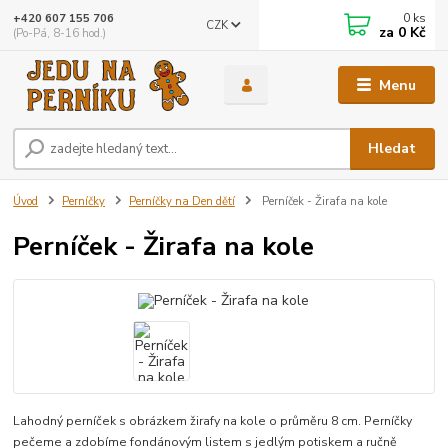
0
ks
+420 607 155 706
CZK
za
0 Kč
(Po-Pá, 8-16 hod.)
Menu
Hledat
Úvod
Perníčky
Perníčky na Den dětí
Perníček - Žirafa na kole
Perníček - Žirafa na kole
Lahodný perníček s obrázkem žirafy na kole o průměru 8 cm. Perníčky
pečeme a zdobíme fondánovým listem s jedlým potiskem a ručně