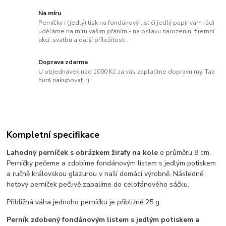
Na míru
Perníčky i (jedlý) tisk na fondánový list či jedlý papír vám rádi
uděláme na míru vašim přáním - na oslavu narozenin, firemní
akci, svatbu a další příležitosti.
Doprava zdarma
U objednávek nad 1000 Kč za vás zaplatíme dopravu my. Tak
hurá nakupovat. :)
Kompletní specifikace
Lahodný perníček s obrázkem žirafy na kole
o průměru 8 cm.
Perníčky pečeme a zdobíme fondánovým listem s jedlým potiskem
a ručně královskou glazurou v naší domácí výrobně. Následně
hotový perníček pečlivě zabalíme do celofánového sáčku.
Přibližná váha jednoho perníčku je přibližně 25 g.
Perník zdobený fondánovým listem s jedlým potiskem a