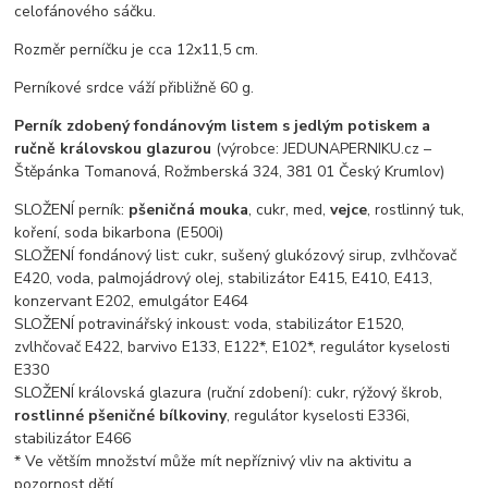
celofánového sáčku.
Rozměr perníčku je cca 12x11,5 cm.
Perníkové srdce váží přibližně 60 g.
Perník zdobený fondánovým listem s jedlým potiskem a
ručně královskou glazurou
(výrobce: JEDUNAPERNIKU.cz –
Štěpánka Tomanová, Rožmberská 324, 381 01 Český Krumlov)
SLOŽENÍ perník:
pšeničná mouka
, cukr, med,
vejce
, rostlinný tuk,
koření, soda bikarbona (E500i)
SLOŽENÍ fondánový list: cukr, sušený glukózový sirup, zvlhčovač
E420, voda, palmojádrový olej, stabilizátor E415, E410, E413,
konzervant E202, emulgátor E464
SLOŽENÍ potravinářský inkoust: voda, stabilizátor E1520,
zvlhčovač E422, barvivo E133, E122*, E102*, regulátor kyselosti
E330
SLOŽENÍ královská glazura (ruční zdobení): cukr, rýžový škrob,
rostlinné pšeničné bílkoviny
, regulátor kyselosti E336i,
stabilizátor E466
* Ve větším množství může mít nepříznivý vliv na aktivitu a
pozornost dětí