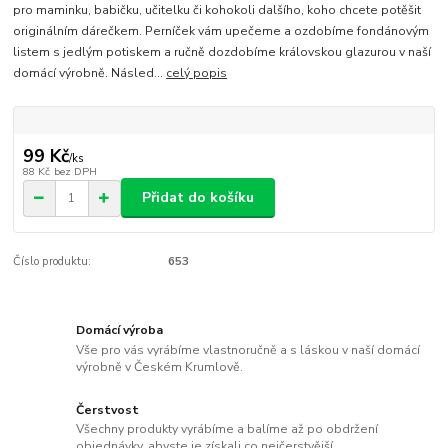
pro maminku, babičku, učitelku či kohokoli dalšího, koho chcete potěšit
originálním dárečkem. Perníček vám upečeme a ozdobíme fondánovým
listem s jedlým potiskem a ručně dozdobíme královskou glazurou v naší
domácí výrobně. Násled...
celý popis
99 Kč
/
ks
88 Kč
bez DPH
Přidat do košíku
Číslo produktu:
653
Domácí výroba
Vše pro vás vyrábíme vlastnoručně a s láskou v naší domácí
výrobně v Českém Krumlově.
Čerstvost
Všechny produkty vyrábíme a balíme až po obdržení
objednávky, abyste je získali co nejčerstvější.