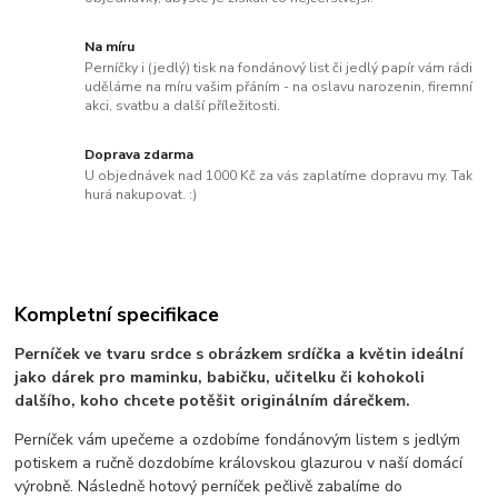
Na míru
Perníčky i (jedlý) tisk na fondánový list či jedlý papír vám rádi
uděláme na míru vašim přáním - na oslavu narozenin, firemní
akci, svatbu a další příležitosti.
Doprava zdarma
U objednávek nad 1000 Kč za vás zaplatíme dopravu my. Tak
hurá nakupovat. :)
Kompletní specifikace
Perníček ve tvaru srdce s obrázkem srdíčka a květin ideální
jako dárek pro maminku, babičku, učitelku či kohokoli
dalšího, koho chcete potěšit originálním dárečkem.
Perníček vám upečeme a ozdobíme fondánovým listem s jedlým
potiskem a ručně dozdobíme královskou glazurou v naší domácí
výrobně. Následně hotový perníček pečlivě zabalíme do