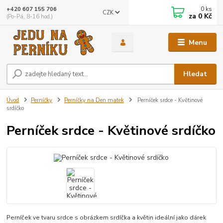
0
ks
+420 607 155 706
CZK
za
0 Kč
(Po-Pá, 8-16 hod.)
Menu
Hledat
Úvod
Perníčky
Perníčky na Den matek
Perníček srdce - Květinové
srdíčko
Perníček srdce - Květinové srdíčko
Perníček ve tvaru srdce s obrázkem srdíčka a květin ideální jako dárek